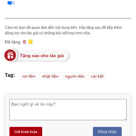
0
Cảm ơn bạn đã quan tâm đến nội dung trên. Hãy tặng sao để tiếp thêm
động lực cho tác giả có những bài viết hay hơn nữa.
0
Đã tặng:
Tặng sao cho tác giả
Tag:
rơi tiền
nhặt tiền
người dân
cái kết
Gửi bình luận
Đăng nhập