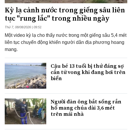
Kỳ lạ cảnh nước trong giếng sâu liên
tục "rung lắc" trong nhiều ngày
Thứ 7, 08/08/2026 | 09:51
Một video kỳ lạ cho thấy nước trong một giếng sâu 5,4 mét
liên tục chuyển động khiến người dân địa phương hoang
mang.
Cậu bé 13 tuổi bị thứ đáng sợ
cắn tử vong khi đang bơi trên
biển
Người đàn ông bắt sống rắn
hổ mang chúa dài 3,6 mét
trên mái nhà