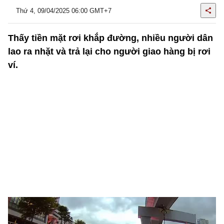
Thứ 4, 09/04/2025 06:00 GMT+7
Thấy tiền mặt rơi khắp đường, nhiều người dân
lao ra nhặt và trả lại cho người giao hàng bị rơi
ví.