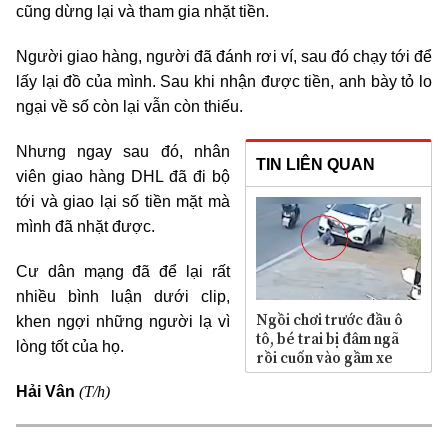
cũng dừng lại và tham gia nhặt tiền.
Người giao hàng, người đã đánh rơi ví, sau đó chạy tới để
lấy lại đồ của mình. Sau khi nhận được tiền, anh bày tỏ lo
ngại về số còn lại vẫn còn thiếu.
Nhưng ngay sau đó, nhân
TIN LIÊN QUAN
viên giao hàng DHL đã đi bộ
tới và giao lại số tiền mặt mà
mình đã nhặt được.
Cư dân mạng đã để lại rất
nhiều bình luận dưới clip,
Ngồi chơi trước đầu ô
khen ngợi những người lạ vì
tô, bé trai bị đâm ngã
lòng tốt của họ.
rồi cuốn vào gầm xe
(T/h)
Hải Vân