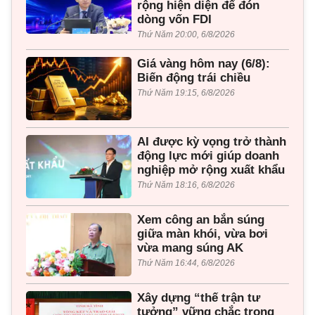
rộng hiện diện để đón
dòng vốn FDI
Thứ Năm 20:00, 6/8/2026
Giá vàng hôm nay (6/8):
Biến động trái chiều
Thứ Năm 19:15, 6/8/2026
AI được kỳ vọng trở thành
động lực mới giúp doanh
nghiệp mở rộng xuất khẩu
Thứ Năm 18:16, 6/8/2026
Xem công an bắn súng
giữa màn khói, vừa bơi
vừa mang súng AK
Thứ Năm 16:44, 6/8/2026
Xây dựng “thế trận tư
tưởng” vững chắc trong