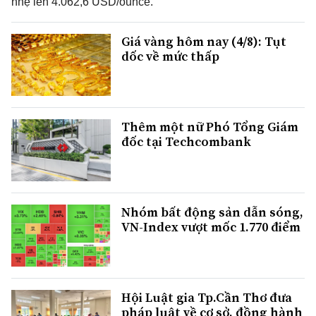
nhẹ lên 4.062,6 USD/ounce.
Giá vàng hôm nay (4/8): Tụt
dốc về mức thấp
Thêm một nữ Phó Tổng Giám
đốc tại Techcombank
Nhóm bất động sản dẫn sóng,
VN-Index vượt mốc 1.770 điểm
Hội Luật gia Tp.Cần Thơ đưa
pháp luật về cơ sở, đồng hành