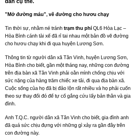
dẫn cụ thể.
"Mở đường máu", vẽ đường cho hươu chạy
Tin thời sự, nhằm né tránh
trạm thu phí
QL6 Hòa Lạc –
Hòa Bình cánh tài xế đã rỉ tai nhau một bản đồ vẽ đường
cho hươu chạy khi đi qua huyện Lương Sơn.
Thông tin từ người dân xã Tân Vinh, huyện Lương Sơn,
Hòa Bình cho biết, gần một tháng nay, những con đường
trên địa bàn xã Tân Vinh phải oằn mình chống chịu với
sức nặng của hàng trăm chiếc xe tải, đi qua địa bàn xã.
Cuộc sống của họ đã bị đảo lộn rất nhiều và họ phải cuốn
theo sự thay đổi đó để tự cố gắng cứu lấy bản thân và gia
đình.
Anh T.Q.C. người dân xã Tân Vinh cho biết, gia đình anh
đã quá sức chịu đựng với những gì xảy ra gần đây trên
con đường này.