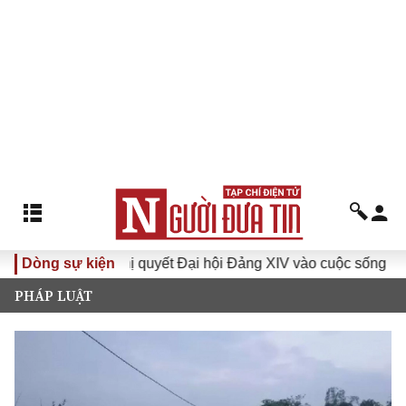
Dòng sự kiện
Đưa Nghị quyết Đại hội Đảng XIV vào cuộc sống
Hướn
PHÁP LUẬT