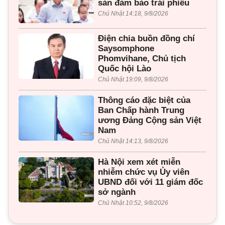
sản đảm bảo trái phiếu
Chủ Nhật 14:18, 9/8/2026
Điện chia buồn đồng chí
Saysomphone
Phomvihane, Chủ tịch
Quốc hội Lào
Chủ Nhật 19:09, 9/8/2026
Thông cáo đặc biệt của
Ban Chấp hành Trung
ương Đảng Cộng sản Việt
Nam
Chủ Nhật 14:13, 9/8/2026
Hà Nội xem xét miễn
nhiễm chức vụ Ủy viên
UBND đối với 11 giám đốc
sở ngành
Chủ Nhật 10:52, 9/8/2026