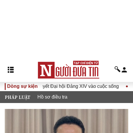
Đưa Nghị quyết Đại hội Đảng XIV vào cuộc sống
Dòng sự kiện
Hướng tớ
PHÁP LUẬT
Hồ sơ điều tra