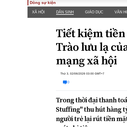
Dòng sự kiện
XÃ HỘI
DÂN SINH
GIÁO DỤC
VĂN H
TOÀN CẢNH
PHÁP 
Tiêu điểm
Dòng ch
Tiết kiệm tiền
luật
Chính sách
Góc nhìn 
Sự kiện
Trào lưu lạ của
Hồ sơ đi
Đối thoại
Tiếng nó
mạng xã hội
Thế giới
An ninh 
Thứ 3, 02/06/2026 03:00 GMT+7
0
Trong thời đại thanh to
Stuffing" thu hút hàng t
ĐA CHIỀU
INFOC
người trẻ lại rút tiền m
Quan điểm