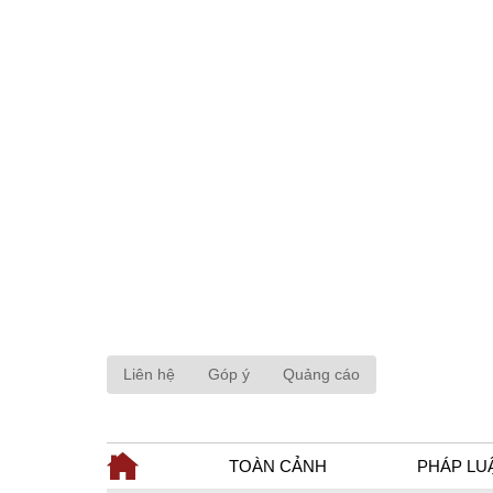
Liên hệ
Góp ý
Quảng cáo
TOÀN CẢNH
PHÁP LU