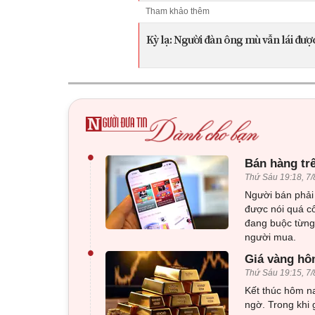
Tham khảo thêm
Kỳ lạ: Người đàn ông mù vẫn lái được
•
Bán hàng tr
Thứ Sáu 19:18, 7/
Người bán phải 
được nói quá c
đang buộc từng 
người mua.
•
Giá vàng hôm
Thứ Sáu 19:15, 7/
Kết thúc hôm na
ngờ. Trong khi 