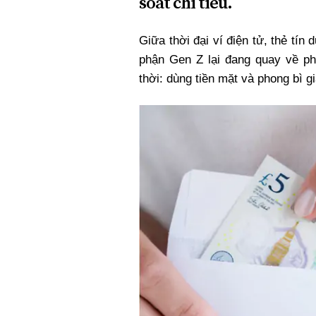
soát chi tiêu.
Xi nhan Trái Phải
Bạn đọc viết
Giữa thời đại ví điện tử, thẻ tí
phận Gen Z lại đang quay về ph
thời: dùng tiền mặt và phong bì gi