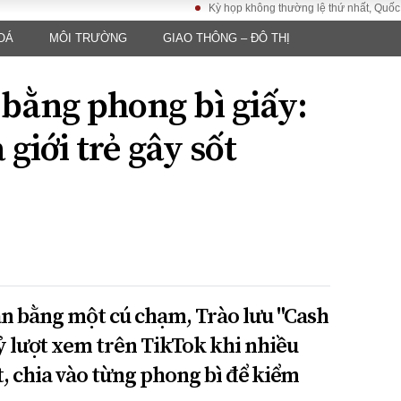
Kỳ họp không thường lệ thứ nhất, Quốc hội khó
OÁ
MÔI TRƯỜNG
GIAO THÔNG – ĐÔ THỊ
LUẬT
KINH TẾ
XÃ HỘI
ảy pháp
Bất động sản
Dân sinh
 bằng phong bì giấy:
Tài chính - Ngân
Giáo dục
luật gia
hàng
Văn hoá
 giới trẻ gây sốt
ều tra
Kinh tế vĩ mô
Môi trườn
i công dân
Hồ sơ doanh
Giao thông
nghiệp
- Hình sự
Xu hướng thị
trường
Tiêu dùng và dư
luận
Công nghệ
án bằng một cú chạm, Trào lưu "Cash
ỷ lượt xem trên TikTok khi nhiều
US
ặt, chia vào từng phong bì để kiểm