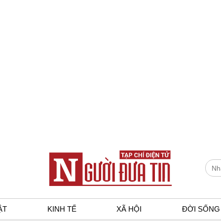
ẬT
KINH TẾ
XÃ HỘI
ĐỜI SỐNG