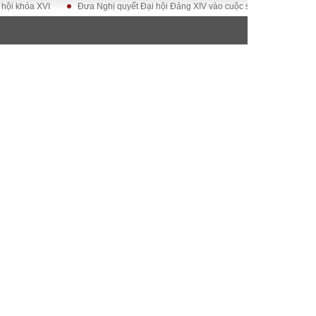
a XVI
Đưa Nghị quyết Đại hội Đảng XIV vào cuộc sống
Hướng tới Đại
ĐỜI SỐNG
Gia đình
Sức khỏe
Cần biết
g
Cộng đồng mạng
 – Đô thị