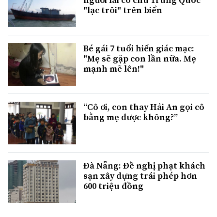
"lạc trôi" trên biển
Bé gái 7 tuổi hiến giác mạc:
"Mẹ sẽ gặp con lần nữa. Mẹ
mạnh mẽ lên!"
“Cô ơi, con thay Hải An gọi cô
bằng mẹ được không?”
Đà Nẵng: Đề nghị phạt khách
sạn xây dựng trái phép hơn
600 triệu đồng