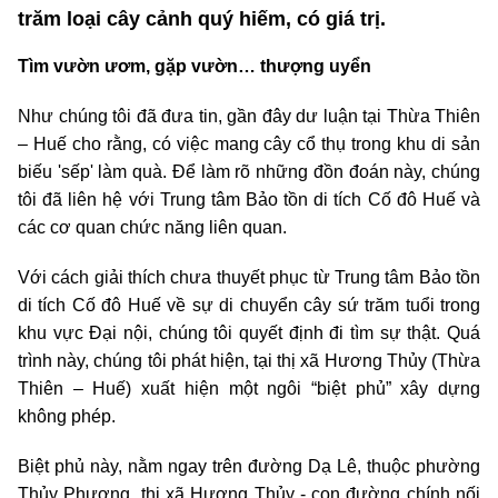
trăm loại cây cảnh quý hiếm, có giá trị.
Tìm vườn ươm, gặp vườn… thượng uyển
Như chúng tôi đã đưa tin, gần đây dư luận tại Thừa Thiên
– Huế cho rằng, có việc mang cây cổ thụ trong khu di sản
biếu 'sếp' làm quà. Để làm rõ những đồn đoán này, chúng
tôi đã liên hệ với Trung tâm Bảo tồn di tích Cố đô Huế và
các cơ quan chức năng liên quan.
Với cách giải thích chưa thuyết phục từ Trung tâm Bảo tồn
di tích Cố đô Huế về sự di chuyển cây sứ trăm tuổi trong
khu vực Đại nội, chúng tôi quyết định đi tìm sự thật. Quá
trình này, chúng tôi phát hiện, tại thị xã Hương Thủy (Thừa
Thiên – Huế) xuất hiện một ngôi “biệt phủ” xây dựng
không phép.
Biệt phủ này, nằm ngay trên đường Dạ Lê, thuộc phường
Thủy Phương, thị xã Hương Thủy - con đường chính nối