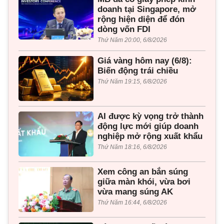
doanh tại Singapore, mở
rộng hiện diện để đón
dòng vốn FDI
Thứ Năm 20:00, 6/8/2026
Giá vàng hôm nay (6/8):
Biến động trái chiều
Thứ Năm 19:15, 6/8/2026
AI được kỳ vọng trở thành
động lực mới giúp doanh
nghiệp mở rộng xuất khẩu
Thứ Năm 18:16, 6/8/2026
Xem công an bắn súng
giữa màn khói, vừa bơi
vừa mang súng AK
Thứ Năm 16:44, 6/8/2026