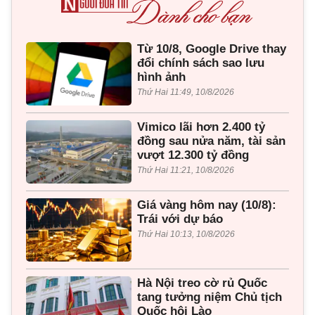
Từ 10/8, Google Drive thay
đổi chính sách sao lưu
hình ảnh
Thứ Hai 11:49, 10/8/2026
Vimico lãi hơn 2.400 tỷ
đồng sau nửa năm, tài sản
vượt 12.300 tỷ đồng
Thứ Hai 11:21, 10/8/2026
Giá vàng hôm nay (10/8):
Trái với dự báo
Thứ Hai 10:13, 10/8/2026
Hà Nội treo cờ rủ Quốc
tang tưởng niệm Chủ tịch
Quốc hội Lào