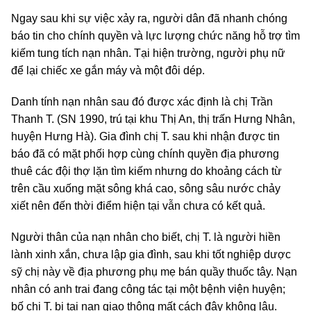
Ngay sau khi sự việc xảy ra, người dân đã nhanh chóng
báo tin cho chính quyền và lực lượng chức năng hỗ trợ tìm
kiếm tung tích nạn nhân. Tại hiện trường, người phụ nữ
để lại chiếc xe gắn máy và một đôi dép.
Danh tính nạn nhân sau đó được xác định là chị Trần
Thanh T. (SN 1990, trú tại khu Thị An, thị trấn Hưng Nhân,
huyện Hưng Hà). Gia đình chị T. sau khi nhận được tin
báo đã có mặt phối hợp cùng chính quyền địa phương
thuê các đội thợ lặn tìm kiếm nhưng do khoảng cách từ
trên cầu xuống mặt sông khá cao, sông sâu nước chảy
xiết nên đến thời điểm hiện tại vẫn chưa có kết quả.
Người thân của nạn nhân cho biết, chị T. là người hiền
lành xinh xắn, chưa lập gia đình, sau khi tốt nghiệp dược
sỹ chị này về địa phương phụ mẹ bán quầy thuốc tây. Nạn
nhân có anh trai đang công tác tại một bệnh viện huyện;
bố chị T. bị tai nạn giao thông mất cách đây không lâu.