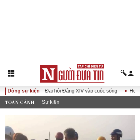
 Nghị quyết Đại hội Đảng XIV vào cuộc sống
Dòng sự kiện
Hướng tới Đ
TOÀN CẢNH
Sự kiện