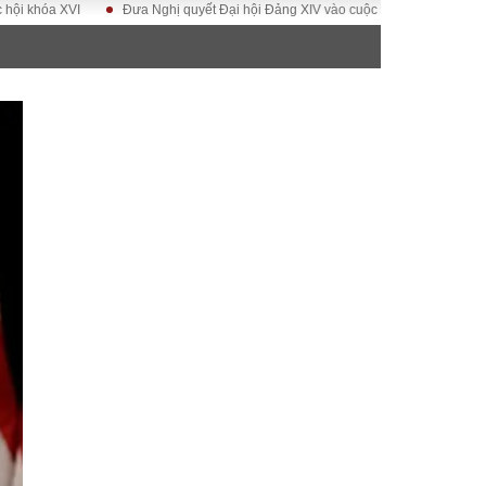
 XVI
Đưa Nghị quyết Đại hội Đảng XIV vào cuộc sống
Hướng tới Đại h
ĐỜI SỐNG
Gia đình
Sức khỏe
Cần biết
g
Cộng đồng mạng
 – Đô thị