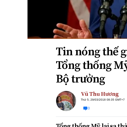
Xi nhan Trái Phải
Bạn đọc viết
Tin nóng thế g
Tổng thống Mỹ
Bộ trưởng
Vũ Thu Hương
Thứ 5, 29/03/2018 08:35 GMT+7
0
Tổng thống Mỹ lại sa th