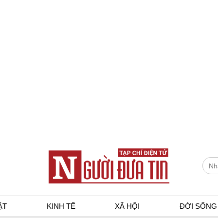
ẬT
KINH TẾ
XÃ HỘI
ĐỜI SỐNG