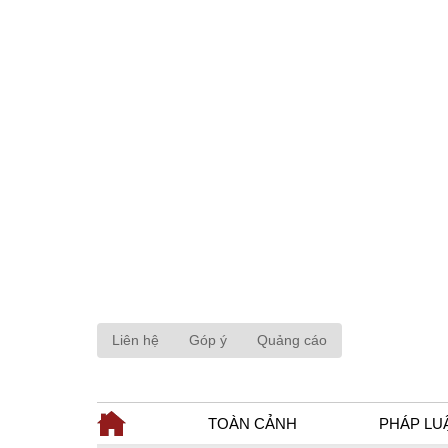
Liên hệ
Góp ý
Quảng cáo
TOÀN CẢNH
PHÁP LU