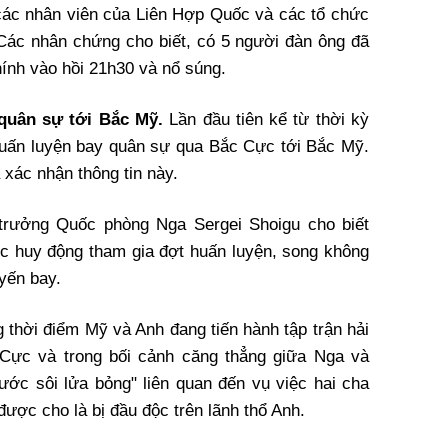
các nhân viên của Liên Hợp Quốc và các tổ chức
Các nhân chứng cho biết, có 5 người đàn ông đã
hính vào hồi 21h30 và nổ súng.
quân sự tới Bắc Mỹ.
Lần đầu tiên kể từ thời kỳ
huấn luyện bay quân sự qua Bắc Cực tới Bắc Mỹ.
xác nhận thông tin này.
 trưởng Quốc phòng Nga Sergei Shoigu cho biết
 huy động tham gia đợt huấn luyện, song không
yến bay.
 thời điểm Mỹ và Anh đang tiến hành tập trận hải
 Cực và trong bối cảnh căng thẳng giữa Nga và
ớc sôi lửa bỏng" liên quan đến vụ việc hai cha
được cho là bị đầu độc trên lãnh thổ Anh.