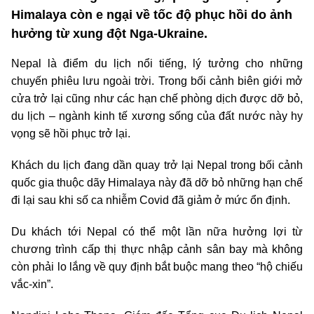
Himalaya còn e ngại về tốc độ phục hồi do ảnh
hưởng từ xung đột Nga-Ukraine.
Nepal là điểm du lịch nổi tiếng, lý tưởng cho những
chuyến phiêu lưu ngoài trời. Trong bối cảnh biên giới mở
cửa trở lại cũng như các hạn chế phòng dịch được dỡ bỏ,
du lịch – ngành kinh tế xương sống của đất nước này hy
vọng sẽ hồi phục trở lại.
Khách du lịch đang dần quay trở lại Nepal trong bối cảnh
quốc gia thuộc dãy Himalaya này đã dỡ bỏ những hạn chế
đi lại sau khi số ca nhiễm Covid đã giảm ở mức ổn định.
Du khách tới Nepal có thể một lần nữa hưởng lợi từ
chương trình cấp thị thực nhập cảnh sân bay mà không
còn phải lo lắng về quy định bắt buộc mang theo “hộ chiếu
vắc-xin”.