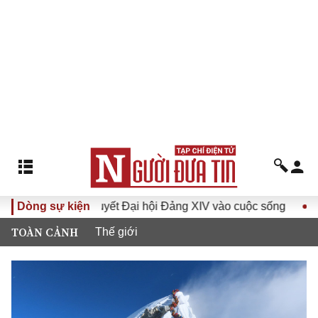
Đưa Nghị quyết Đại hội Đảng XIV vào cuộc sống
Dòng sự kiện
Hướng tới
TOÀN CẢNH
Thế giới