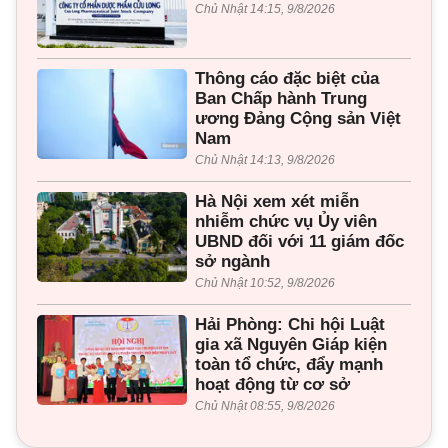
Chủ Nhật 14:15, 9/8/2026
Thông cáo đặc biệt của
Ban Chấp hành Trung
ương Đảng Cộng sản Việt
Nam
Chủ Nhật 14:13, 9/8/2026
Hà Nội xem xét miễn
nhiễm chức vụ Ủy viên
UBND đối với 11 giám đốc
sở ngành
Chủ Nhật 10:52, 9/8/2026
Hải Phòng: Chi hội Luật
gia xã Nguyên Giáp kiện
toàn tổ chức, đẩy mạnh
hoạt động từ cơ sở
Chủ Nhật 08:55, 9/8/2026