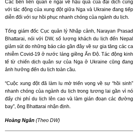
Các bên liên quan e ngại về hậu quả của đại dịch cùng
với tác động của xung đột giữa Nga và Ukraine đang tiếp
diễn đối với sự hồi phục nhanh chóng của ngành du lịch.
Tổng giám đốc Cục quản lý Nhập cảnh, Narayan Prasad
Bhattarai, nói với DW, số lượng khách du lịch đến Nepal
giảm sút do những báo cáo gần đây về sự gia tăng các ca
nhiễm Covid-19 ở nước láng giềng Ấn Độ. Tác động kinh
tế từ chiến dịch quân sự của Nga ở Ukraine cũng đang
ảnh hưởng đến du lịch toàn cầu.
“Cuộc xung đột đã làm lu mờ triển vọng về sự “hồi sinh”
nhanh chóng của ngành du lịch trong tương lai gần vì nó
đẩy chi phí du lịch lên cao và làm gián đoạn các đường
bay”, ông Bhattarai nhận định
.
Hoàng Ngân
(Theo DW)