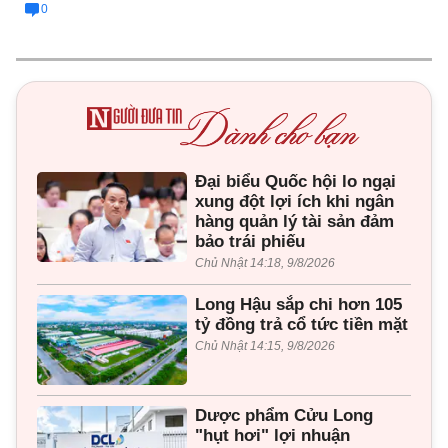
0
Đại biểu Quốc hội lo ngại
xung đột lợi ích khi ngân
hàng quản lý tài sản đảm
bảo trái phiếu
Chủ Nhật 14:18, 9/8/2026
Long Hậu sắp chi hơn 105
tỷ đồng trả cổ tức tiền mặt
Chủ Nhật 14:15, 9/8/2026
Dược phẩm Cửu Long
"hụt hơi" lợi nhuận