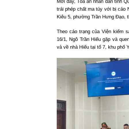
Mới đây, Tòa án nhân dân tỉnh Q
Xi nhan Trái Phải
trái phép chất ma túy với bị cáo
Bạn đọc viết
Kiêu 5, phường Trần Hưng Đạo, t
Theo cáo trạng của Viện kiểm s
16/1, Ngô Trần Hiếu gặp và quen
và về nhà Hiếu tại tổ 7, khu ph