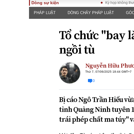
Dòng sự kiện
Kỳ họp không thường lệ t
PHÁP LUẬT
DÒNG CHẢY PHÁP LUẬT
GÓC
TOÀN CẢNH
PHÁP 
Tiêu điểm
Dòng ch
Tổ chức "bay l
luật
Chính sách
Góc nhìn 
Sự kiện
ngồi tù
Hồ sơ đi
Đối thoại
Tiếng nó
Thế giới
Nguyễn Hữu Phư
An ninh 
Thứ 7, 07/06/2025 18:44 GMT+7
0
Bị cáo Ngô Trần Hiếu vừ
tỉnh Quảng Ninh tuyên 1
trái phép chất ma túy" và
ĐA CHIỀU
INFOC
Quan điểm