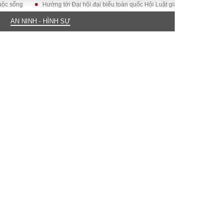
g
Hướng tới Đại hội đại biểu toàn quốc Hội Luật gia Việt Nam lần thứ XV
AN NINH - HÌNH SỰ
ĐỜI SỐNG
Gia đình
Sức khỏe
Cần biết
g
Cộng đồng mạng
 – Đô thị