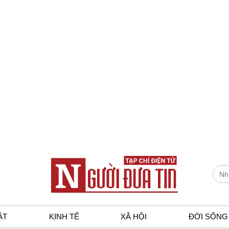
ẬT
KINH TẾ
XÃ HỘI
ĐỜI SỐNG