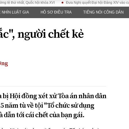
hứ nhất, Quốc hội khóa XVI
Đưa Nghị quyết Đại hội Đảng XIV vào cuộc sốn
 NHÌN LUẬT GIA
HỒ SƠ ĐIỀU TRA
TIẾNG NÓI CÔNG DÂN
LUẬT
KINH TẾ
XÃ HỘI
ảy pháp
Bất động sản
Dân sinh
ắc", người chết kẻ
Tài chính - Ngân
Giáo dục
luật gia
hàng
Văn hoá
ều tra
Kinh tế vĩ mô
Môi trườn
i công dân
Hồ sơ doanh
Giao thông
nghiệp
ơng
- Hình sự
Xu hướng thị
trường
Tiêu dùng và dư
luận
a bị Hội đồng xét xử Tòa án nhân dân
Công nghệ
5 năm tù về tội "Tổ chức sử dụng
 dẫn tới cái chết của bạn gái.
US