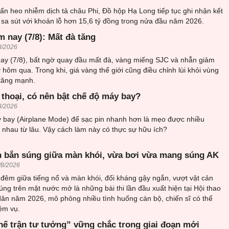
ấn heo nhiễm dịch tả châu Phi, Đồ hộp Hạ Long tiếp tục ghi nhận kết
sa sút với khoản lỗ hơn 15,6 tỷ đồng trong nửa đầu năm 2026.
 nay (7/8): Mất đà tăng
8/2026
ay (7/8), bất ngờ quay đầu mất đà, vàng miếng SJC và nhẫn giảm
 hôm qua. Trong khi, giá vàng thế giới cũng điều chỉnh lùi khỏi vùng
 tăng mạnh.
 thoại, có nên bật chế độ máy bay?
8/2026
 bay (Airplane Mode) để sạc pin nhanh hơn là mẹo được nhiều
i nhau từ lâu. Vậy cách làm này có thực sự hữu ích?
 bắn súng giữa màn khói, vừa bơi vừa mang súng AK
/8/2026
đêm giữa tiếng nổ và màn khói, đối kháng gậy ngắn, vượt vật cản
ng trên mặt nước mở là những bài thi lần đầu xuất hiện tại Hội thao
ân năm 2026, mô phỏng nhiều tình huống cán bộ, chiến sĩ có thể
ệm vụ.
hế trận tư tưởng” vững chắc trong giai đoạn mới