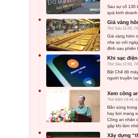
Sau sự cố 130 t
quả kinh doanh 
•
Giá vàng hôm
Thứ Sáu 11:05, 7/
Giá vàng hôm n
nhẹ so với ngày
đỉnh sau phiên
•
Khi sạc điện
Thứ Sáu 11:00, 7/
Bật Chế độ máy
người truyền ta
•
Xem công an
Thứ Năm 16:44, 6
Bắn súng trong 
hay bơi mang sú
Công an nhân d
gặp khi làm nhi
•
Xây dựng “t