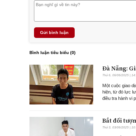
Gửi bình luận
Bình luận tiêu biểu (
0
)
Đà Nẵng: Gia
Thứ 6, 06/06/2025 | 14
Một cuộc giao dị
hiện, từ đó lực 
điều tra hành vi 
Bắt đối tượ
Thứ 3, 03/06/2025 | 10