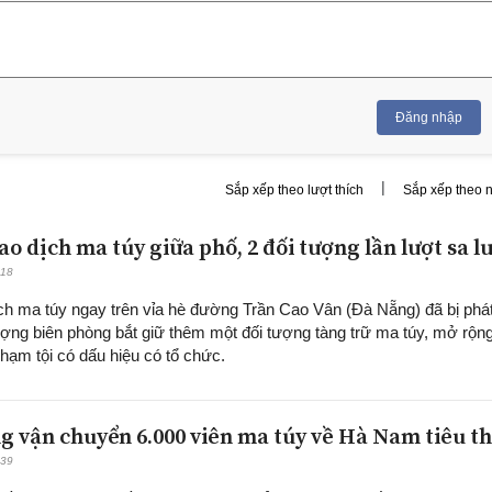
Đăng nhập
|
Sắp xếp theo lượt thích
Sắp xếp theo 
o dịch ma túy giữa phố, 2 đối tượng lần lượt sa l
:18
ch ma túy ngay trên vỉa hè đường Trần Cao Vân (Đà Nẵng) đã bị phá
lượng biên phòng bắt giữ thêm một đối tượng tàng trữ ma túy, mở rộn
phạm tội có dấu hiệu có tổ chức.
ng vận chuyển 6.000 viên ma túy về Hà Nam tiêu t
:39