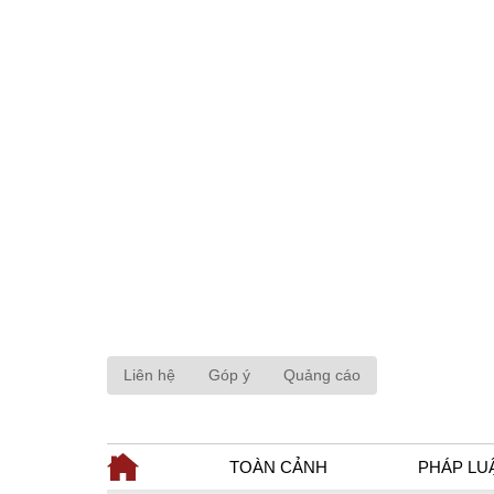
Liên hệ
Góp ý
Quảng cáo
TOÀN CẢNH
PHÁP LU