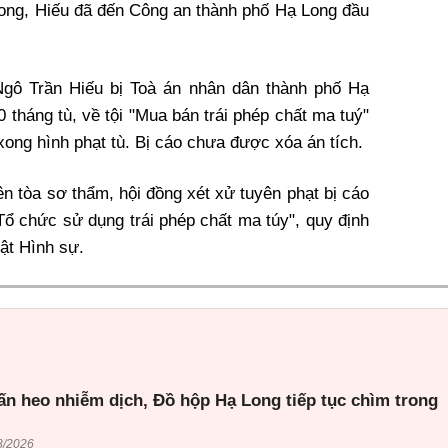
 vong, Hiếu đã đến Công an thành phố Hạ Long đầu
Ngô Trần Hiếu bị Toà án nhân dân thành phố Hạ
 tháng tù, về tội "Mua bán trái phép chất ma tuý"
ong hình phạt tù. Bị cáo chưa được xóa án tích.
iên tòa sơ thẩm, hội đồng xét xử tuyên phạt bị cáo
Tổ chức sử dụng trái phép chất ma túy", quy định
uật Hình sự.
ấn heo nhiễm dịch, Đồ hộp Hạ Long tiếp tục chìm trong
8/2026