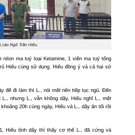
ị cáo Ngô Trần Hiếu.
i nilon ma tuý loại Ketamine, 1 viên ma tuý tổng
i rủ Hiếu cùng sử dụng. Hiếu đồng ý và cả hai sử
y để đi làm thì L., nói mệt nên tiếp tục ngủ. Đến
i L., nhưng L., vẫn không dậy, Hiếu nghĩ L., mệt
 khoảng 20h cùng ngày, Hiếu và L., dậy ăn tối rồi
, Hiếu tỉnh dậy thì thấy cơ thể L., đã cứng và