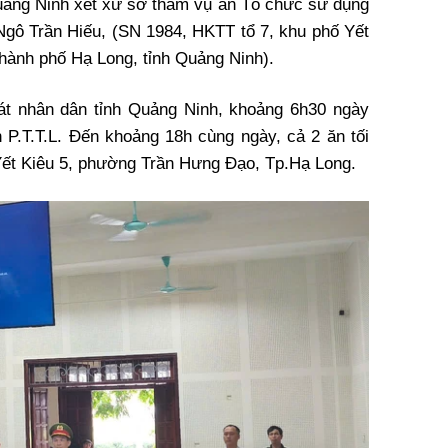
uảng Ninh xét xử sơ thẩm vụ án Tổ chức sử dụng
 Ngô Trần Hiếu, (SN 1984, HKTT tổ 7, khu phố Yết
hành phố Hạ Long, tỉnh Quảng Ninh).
át nhân dân tỉnh Quảng Ninh, khoảng 6h30 ngày
 P.T.T.L. Đến khoảng 18h cùng ngày, cả 2 ăn tối
ố Yết Kiêu 5, phường Trần Hưng Đạo, Tp.Hạ Long.