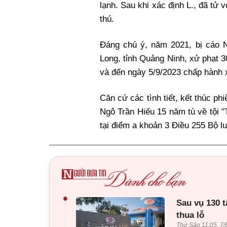
lạnh. Sau khi xác định L., đã tử
thú.
Đáng chú ý, năm 2021, bị cáo 
Long, tỉnh Quảng Ninh, xử phạt 30
và đến ngày 5/9/2023 chấp hành x
Căn cứ các tình tiết, kết thúc ph
Ngô Trần Hiếu 15 năm tù về tội "
tại điểm a khoản 3 Điều 255 Bộ l
•
Sau vụ 130 t
thua lỗ
Thứ Sáu 11:05, 7/