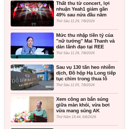
Thất thu từ concert, lợi
nhuận Yeah1 giảm gần
49% sau nửa đầu năm
Thứ Sáu 11:29, 7/8/2026
Mức thu nhập tiền tỷ của
"nữ tướng" Mai Thanh và
dàn lãnh đạo tại REE
Thứ Sáu 11:29, 7/8/2026
Sau vụ 130 tấn heo nhiễm
dịch, Đồ hộp Hạ Long tiếp
tục chìm trong thua lỗ
Thứ Sáu 11:05, 7/8/2026
Xem công an bắn súng
giữa màn khói, vừa bơi
vừa mang súng AK
Thứ Năm 16:44, 6/8/2026