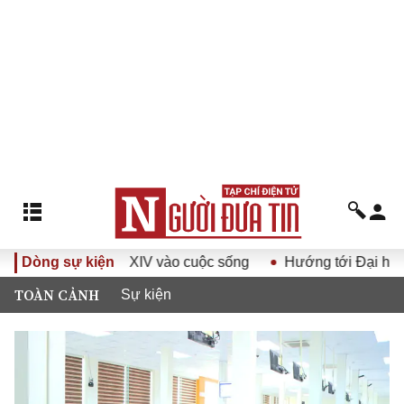
 hội Đảng XIV vào cuộc sống
Dòng sự kiện
Hướng tới Đại hội đại biểu t
TOÀN CẢNH
Sự kiện