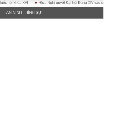
ội khóa XVI
Đưa Nghị quyết Đại hội Đảng XIV vào cuộc sống
Hướng tớ
AN NINH - HÌNH SỰ
ĐỜI SỐNG
Gia đình
Sức khỏe
Cần biết
g
Cộng đồng mạng
 – Đô thị