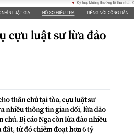
Kỳ họp không thường lệ thứ nhất, Quốc h
 NHÌN LUẬT GIA
HỒ SƠ ĐIỀU TRA
TIẾNG NÓI CÔNG DÂN
LUẬT
KINH TẾ
XÃ HỘI
ảy pháp
Bất động sản
Dân sinh
vụ cựu luật sư lừa đảo
Tài chính - Ngân
Giáo dục
luật gia
hàng
Văn hoá
ều tra
Kinh tế vĩ mô
Môi trườn
i công dân
Hồ sơ doanh
Giao thông
nghiệp
- Hình sự
Xu hướng thị
trường
Tiêu dùng và dư
luận
ho thân chủ tại tòa, cựu luật sư
Công nghệ
 nhiều thông tin gian dối, lừa đảo
n chủ. Bị cáo Nga còn lừa đảo nhiều
US
đất, từ đó chiếm đoạt hơn 6 tỷ