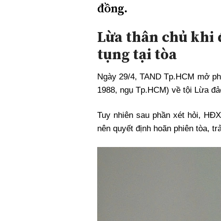
đồng.
Xi nhan Trái Phải
Bạn đọc viết
Lừa thân chủ khi 
tụng tại tòa
Ngày 29/4, TAND Tp.HCM mở phiê
1988, ngụ Tp.HCM) về tội Lừa đảo
Tuy nhiên sau phần xét hỏi, HĐX
nên quyết định hoãn phiên tòa, tr