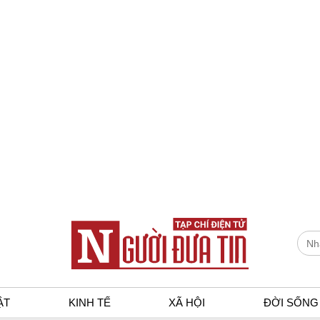
ẬT
KINH TẾ
XÃ HỘI
ĐỜI SỐNG