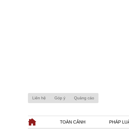
Liên hệ
Góp ý
Quảng cáo
TOÀN CẢNH
PHÁP LU