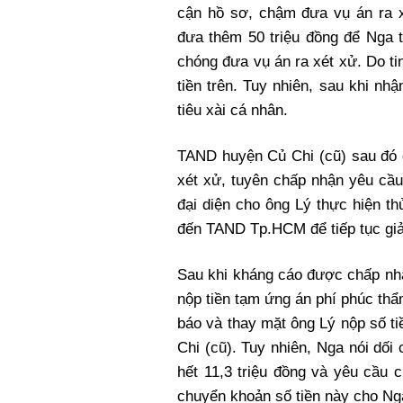
cận hồ sơ, chậm đưa vụ án ra x
đưa thêm 50 triệu đồng để Nga 
chóng đưa vụ án ra xét xử. Do t
tiền trên. Tuy nhiên, sau khi n
tiêu xài cá nhân.
TAND huyện Củ Chi (cũ) sau đó 
xét xử, tuyên chấp nhận yêu cầ
đại diện cho ông Lý thực hiện 
đến TAND Tp.HCM để tiếp tục giả
Sau khi kháng cáo được chấp nh
nộp tiền tạm ứng án phí phúc th
báo và thay mặt ông Lý nộp số t
Chi (cũ). Tuy nhiên, Nga nói dối 
hết 11,3 triệu đồng và yêu cầu c
chuyển khoản số tiền này cho Ng