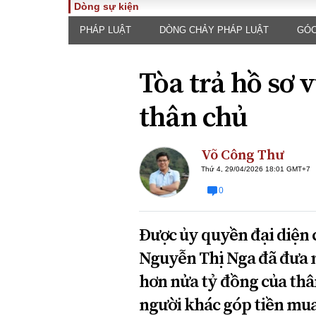
Dòng sự kiện
PHÁP LUẬT
DÒNG CHẢY PHÁP LUẬT
GÓC
TOÀN CẢNH
PHÁP 
Tiêu điểm
Dòng ch
Tòa trả hồ sơ 
luật
Chính sách
Góc nhìn 
Sự kiện
thân chủ
Hồ sơ đi
Đối thoại
Tiếng nó
Thế giới
Võ Công Thư
An ninh 
Thứ 4, 29/04/2026 18:01 GMT+7
0
Được ủy quyền đại diện c
Nguyễn Thị Nga đã đưa ra
hơn nửa tỷ đồng của thâ
ĐA CHIỀU
INFOC
người khác góp tiền mua 
Quan điểm