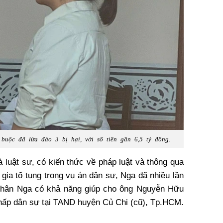
buộc đã lừa đảo 3 bị hại, với số tiền gần 6,5 tỷ đồng.
 luật sư, có kiến thức về pháp luật và thông qua
 gia tố tụng trong vụ án dân sự, Nga đã nhiều lần
n thân Nga có khả năng giúp cho ông Nguyễn Hữu
 chấp dân sự tại TAND huyện Củ Chi (cũ), Tp.HCM.