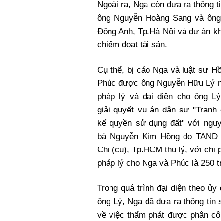
Ngoài ra, Nga còn đưa ra thông ti
ông Nguyễn Hoàng Sang và ông
Đông Anh, Tp.Hà Nội và dự án k
chiếm đoạt tài sản.
Cụ thể, bị cáo Nga và luật sư H
Phúc được ông Nguyễn Hữu Lý n
pháp lý và đại diện cho ông Lý
giải quyết vụ án dân sự "Tranh
kế quyền sử dụng đất" với nguy
bà Nguyễn Kim Hồng do TAND
Chi (cũ), Tp.HCM thụ lý, với chi 
pháp lý cho Nga và Phúc là 250 t
Trong quá trình đại diện theo ủy
ông Lý, Nga đã đưa ra thông tin s
về việc thẩm phát được phân côn