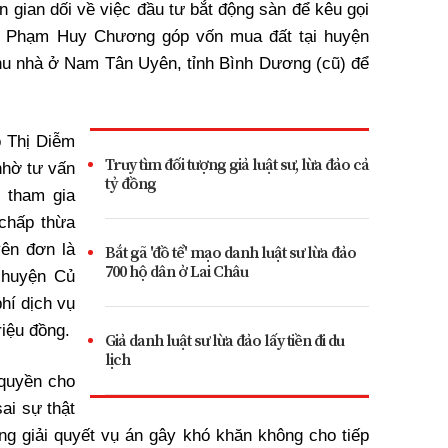
n gian dối về việc đầu tư bắt động sàn để kêu gọi
 Phạm Huy Chương góp vốn mua đất tại huyện
hu nhà ở Nam Tân Uyên, tỉnh Bình Dương (cũ) để
ồ Thị Diễm
Truy tìm đối tượng giả luật sư, lừa đảo cả
hờ tư vấn
tỷ đồng
 tham gia
 chấp thừa
ên đơn là
Bắt gã 'đồ tể' mạo danh luật sư lừa đảo
700 hộ dân ở Lai Châu
 huyện Củ
phí dịch vụ
riệu đồng.
Giả danh luật sư lừa đảo lấy tiền đi du
lịch
 quyền cho
ai sự thật
g giải quyết vụ án gây khó khăn không cho tiếp