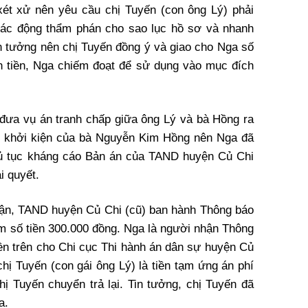
ét xử nên yêu cầu chị Tuyến (con ông Lý) phải
tác động thẩm phán cho sao lục hồ sơ và nhanh
in tưởng nên chị Tuyến đồng ý và giao cho Nga số
hận tiền, Nga chiếm đoạt để sử dụng vào mục đích
đưa vụ án tranh chấp giữa ông Lý và bà Hồng ra
u khởi kiện của bà Nguyễn Kim Hồng nên Nga đã
thủ tục kháng cáo Bản án của TAND huyện Củ Chi
i quyết.
ận, TAND huyện Củ Chi (cũ) ban hành Thông báo
ẩm số tiền 300.000 đồng. Nga là người nhận Thông
iền trên cho Chi cục Thi hành án dân sự huyện Củ
chị Tuyến (con gái ông Lý) là tiền tạm ứng án phí
hị Tuyến chuyển trả lại. Tin tưởng, chị Tuyến đã
a.