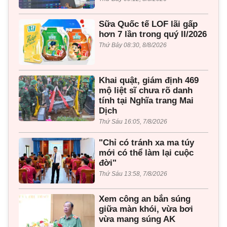
Sữa Quốc tế LOF lãi gấp
hơn 7 lần trong quý II/2026
Thứ Bảy 08:30, 8/8/2026
Khai quật, giám định 469
mộ liệt sĩ chưa rõ danh
tính tại Nghĩa trang Mai
Dịch
Thứ Sáu 16:05, 7/8/2026
"Chỉ có tránh xa ma túy
mới có thể làm lại cuộc
đời"
Thứ Sáu 13:58, 7/8/2026
Xem công an bắn súng
giữa màn khói, vừa bơi
vừa mang súng AK