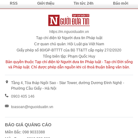
RSS
Giới thiệu
Tin tức 24h
Báo mới
https://m.nguoiduatin.vn
Tạp chí điện tử Người đưa tin Pháp luật
Cơ quan chủ quản: Hội Luật gia Việt Nam
Giấy phép số 80/GP-BTTTT của Bộ TT&TT cấp ngày 27/2/2020
Tổng biên tập: Phạm Quốc Huy
Bản quyền thuộc Tạp chí điện tử Người đưa tin Pháp luật - Tạp chí Đời sống
và Pháp luật. Chỉ được phép dẫn nguồn khi có thoả thuận bằng văn bản.
Tầng 4, Tòa tháp Ngôi Sao - Star Tower, đường Dương Đình Nghệ -
Phường Cầu Giấy - Hà Nội
0903 405 146
toasoan@nguoiduatin.vn
BÁO GIÁ QUẢNG CÁO
Miền Bắc: 098 9033388