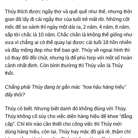
Thúy thích được ngây thơ và quê quê như thế, nhưng thời
gian đã lấy đi cái ngây thơ của tuổi trẻ mất rồi. Những cột
mốc để so sánh thì ngày một dài ra, 2 năm, 4 năm, 6 năm,
sắp tới chắc là 10 năm. Chắc chắn là không thể giống như
xưa vì chẳng ai có thể quay lại được cái tuổi 18 hồn nhiên
và đầy mộng đẹp như thế bao giờ. Thúy về ngoại hình thì
có thay đổi đôi chút, nhưng là để phù hợp với một số hoàn
cảnh nhất định. Còn bình thường thì Thúy vẫn là Thúy
thôi.
Chẳng phải Thúy đang bị gắn mác "hoa hậu hàng hiệu"
đấy thôi?
Thúy có biết. Nhưng biệt danh đó không đúng với Thúy.
Thúy không cổ súy cho việc diện hàng hiệu để khoe “đẳng
cấp”. Chỉ khi nào cần thiết cho công việc thì Thúy mới
dùng hàng hiệu, còn lại, Thúy hay mặc đồ giá rẻ, thậm chí