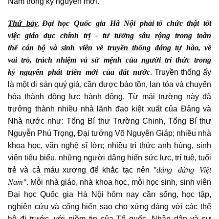
Nam trong kỷ nguyên mới.
Thứ bảy
Đại học Quốc gia Hà Nội phải
tổ chức thật tốt
,
việc giáo dục chính trị - tư tưởng sâu rộng trong toàn
thể cán bộ và sinh viên về truyền thống đáng tự hào, về
vai trò, trách nhiệm và sứ mệnh của người trí thức trong
kỷ nguyên phát triển mới của đất nước
. Truyền thống ấy
là một di sản quý giá, cần được bảo tồn, lan tỏa và chuyển
hóa thành động lực hành động. Từ mái trường này đã
trưởng thành nhiều nhà lãnh đạo kiệt xuất của Đảng và
Nhà nước như: Tổng Bí thư Trường Chinh, Tổng Bí thư
Nguyễn Phú Trọng, Đại tướng Võ Nguyên Giáp; nhiều nhà
khoa học, văn nghệ sĩ lớn; nhiều trí thức anh hùng, sinh
viên tiêu biểu, những người dâng hiến sức lực, trí tuệ, tuổi
"dáng đứng Việt
trẻ và cả máu xương để khắc tạc nên
Nam"
. Mỗi nhà giáo, nhà khoa học, mỗi học sinh, sinh viên
Đại học Quốc gia Hà Nội hôm nay cần sống, học tập,
nghiên cứu và cống hiến sao cho xứng đáng với các thế
hệ đi trước, với niềm tin của Tổ quốc, Nhân dân và sự