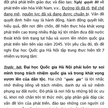
Nghị quyết 80
đột phá phát triển giáo dục và đào tạo;
về
phát triển văn hóa Việt Nam, v.v...
Đường lối đã rõ
,
thể chế
đang mở
,
nguồn lực đã và đang được chuẩn bị
. Vấn đề
quyết định hiện nay là hành động, hành động quyết liệt,
hiệu quả, đến nơi đến chốn, để hiện thực hóa khát vọng
phát triển cao trong nhiều thập kỷ tới nhằm đưa đất nước
thoát khỏi tình trạng tụt hậu và vươn lên nhóm quốc gia
phát triển tiên tiến vào năm 2045. Với yêu cầu đó, tôi đề
7
nghị Đại học Quốc gia Hà Nội tập trung thực hiện tốt
nhiệm vụ trọng tâm:
Trước hết
, Đại học Quốc gia Hà Nội phải luôn tự soi
mình trong trách nhiệm quốc gia và trong khát vọng
"quốc gia"
vươn lên của dân tộc
. Hai chữ
là lời nhắc
nhở thiêng liêng về trách nhiệm, danh dự và sứ mệnh
phụng sự đất nước. Đó phải là nơi hội tụ những bộ óc ưu
tú, khơi mở chân trời tri thức mới, góp phần giải đáp các
vấn đề lớn của phát triển, đào tạo những con người có