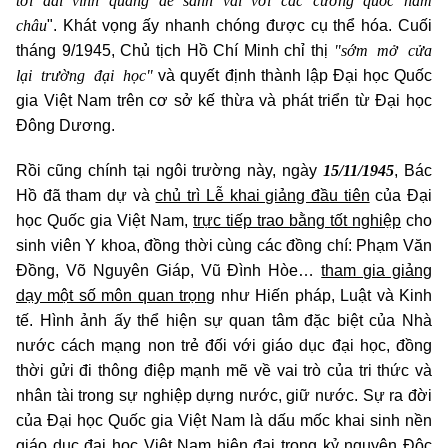
châu
". Khát vọng ấy nhanh chóng được cụ thể hóa. Cuối
"sớm mở cửa
tháng 9/1945, Chủ tịch Hồ Chí Minh chỉ thị
lại trường đại học"
và quyết định thành lập Đại học Quốc
gia Việt Nam trên cơ sở kế thừa và phát triển từ Đại học
Đông Dương.
15/11/1945
Rồi cũng chính tại ngôi trường này, ngày
, Bác
Hồ đã tham dự và
chủ trì Lễ khai giảng đầu tiên
của Đại
học Quốc gia Việt Nam,
trực tiếp trao bằng tốt nghiệp
cho
sinh viên Y khoa, đồng thời cùng các đồng chí: Phạm Văn
Đồng, Võ Nguyên Giáp, Vũ Đình Hòe…
tham gia giảng
dạy một số môn quan trọng
như Hiến pháp, Luật và Kinh
tế. Hình ảnh ấy thể hiện sự quan tâm đặc biệt của Nhà
nước cách mạng non trẻ đối với giáo dục đại học, đồng
thời gửi đi thông điệp mạnh mẽ về vai trò của tri thức và
nhân tài trong sự nghiệp dựng nước, giữ nước. Sự ra đời
của Đại học Quốc gia Việt Nam là dấu mốc khai sinh nền
giáo dục đại học Việt Nam hiện đại trong kỷ nguyên Độc