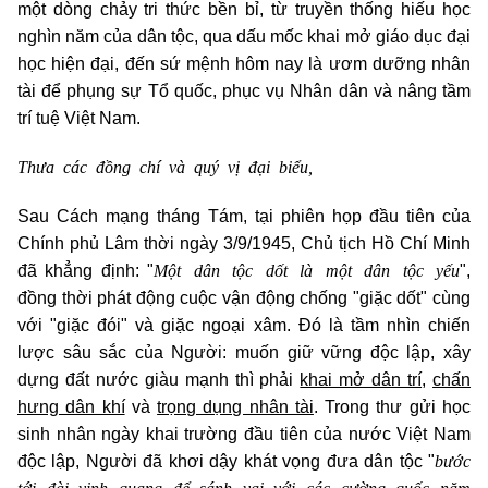
một dòng chảy tri thức bền bỉ, từ truyền thống hiếu học
nghìn năm của dân tộc, qua dấu mốc khai mở giáo dục đại
học hiện đại, đến sứ mệnh hôm nay là ươm dưỡng nhân
tài để phụng sự Tổ quốc, phục vụ Nhân dân và nâng tầm
trí tuệ Việt Nam.
Thưa các đồng chí và quý vị đại biểu,
Sau Cách mạng tháng Tám, tại phiên họp đầu tiên của
Chính phủ Lâm thời ngày 3/9/1945, Chủ tịch Hồ Chí Minh
Một dân tộc dốt là một dân tộc yếu
đã khẳng định: "
",
đồng thời phát động cuộc vận động chống "giặc dốt" cùng
với "giặc đói" và giặc ngoại xâm. Đó là tầm nhìn chiến
lược sâu sắc của Người: muốn giữ vững độc lập, xây
dựng đất nước giàu mạnh thì phải
khai mở dân trí
,
chấn
hưng dân khí
và
trọng dụng nhân tài
. Trong thư gửi học
sinh nhân ngày khai trường đầu tiên của nước Việt Nam
bước
độc lập, Người đã khơi dậy khát vọng đưa dân tộc "
tới đài vinh quang để sánh vai với các cường quốc năm