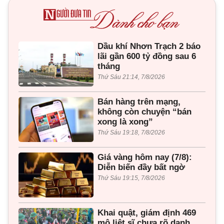
Dầu khí Nhơn Trạch 2 báo
lãi gần 600 tỷ đồng sau 6
tháng
Thứ Sáu 21:14, 7/8/2026
Bán hàng trên mạng,
không còn chuyện “bán
xong là xong”
Thứ Sáu 19:18, 7/8/2026
Giá vàng hôm nay (7/8):
Diễn biến đầy bất ngờ
Thứ Sáu 19:15, 7/8/2026
Khai quật, giám định 469
mộ liệt sĩ chưa rõ danh