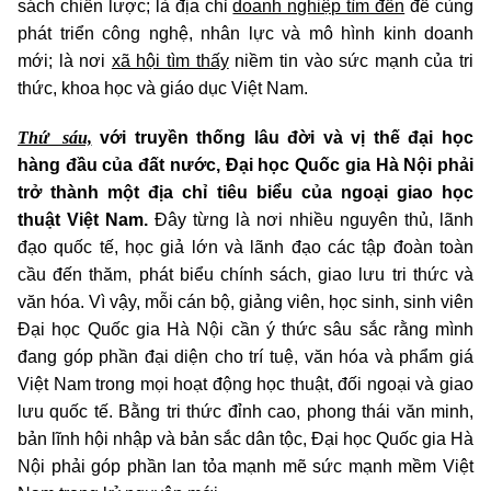
sách chiến lược; là địa chỉ
doanh nghiệp tìm đến
để cùng
phát triển công nghệ, nhân lực và mô hình kinh doanh
mới; là nơi
xã hội tìm thấy
niềm tin vào sức mạnh của tri
thức, khoa học và giáo dục Việt Nam.
Thứ sáu,
với truyền thống lâu đời và vị thế đại học
hàng đầu của đất nước, Đại học Quốc gia Hà Nội phải
trở thành một địa chỉ tiêu biểu của ngoại giao học
thuật Việt Nam.
Đây từng là nơi nhiều nguyên thủ, lãnh
đạo quốc tế, học giả lớn và lãnh đạo các tập đoàn toàn
cầu đến thăm, phát biểu chính sách, giao lưu tri thức và
văn hóa. Vì vậy, mỗi cán bộ, giảng viên, học sinh, sinh viên
Đại học Quốc gia Hà Nội cần ý thức sâu sắc rằng mình
đang góp phần đại diện cho trí tuệ, văn hóa và phẩm giá
Việt Nam trong mọi hoạt động học thuật, đối ngoại và giao
lưu quốc tế. Bằng tri thức đỉnh cao, phong thái văn minh,
bản lĩnh hội nhập và bản sắc dân tộc, Đại học Quốc gia Hà
Nội phải góp phần lan tỏa mạnh mẽ sức mạnh mềm Việt