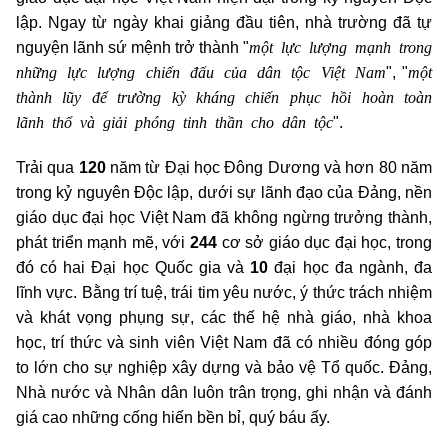
lập. Ngay từ ngày khai giảng đầu tiên, nhà trường đã tự
một lực lượng mạnh trong
nguyện lãnh sứ mệnh trở thành "
những lực lượng chiến đấu của dân tộc Việt Nam
một
", "
thành lũy để trường kỳ kháng chiến phục hồi hoàn toàn
lãnh thổ và giải phóng tinh thần cho dân tộc
".
Trải qua
120
năm từ Đại học Đông Dương và hơn 80 năm
trong kỷ nguyên Độc lập, dưới sự lãnh đạo của Đảng, nền
giáo dục đại học Việt Nam đã không ngừng trưởng thành,
phát triển mạnh mẽ, với
244
cơ sở giáo dục đại học, trong
đó có hai Đại học Quốc gia và
10
đại học đa ngành, đa
lĩnh vực. Bằng trí tuệ, trái tim yêu nước, ý thức trách nhiệm
và khát vọng phụng sự, các thế hệ nhà giáo, nhà khoa
học, trí thức và sinh viên Việt Nam đã có nhiều đóng góp
to lớn cho sự nghiệp xây dựng và bảo vệ Tổ quốc. Đảng,
Nhà nước và Nhân dân luôn trân trọng, ghi nhận và đánh
giá cao những cống hiến bền bỉ, quý báu ấy.