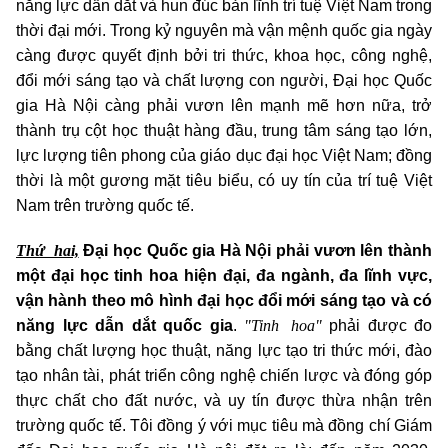
năng lực dẫn dắt và hun đúc bản lĩnh trí tuệ Việt Nam trong
thời đại mới. Trong kỷ nguyên mà vận mệnh quốc gia ngày
càng được quyết định bởi tri thức, khoa học, công nghệ,
đổi mới sáng tạo và chất lượng con người, Đại học Quốc
gia Hà Nội càng phải vươn lên mạnh mẽ hơn nữa, trở
thành trụ cột học thuật hàng đầu, trung tâm sáng tạo lớn,
lực lượng tiên phong của giáo dục đại học Việt Nam; đồng
thời là một gương mặt tiêu biểu, có uy tín của trí tuệ Việt
Nam trên trường quốc tế.
Thứ hai,
Đại học Quốc gia Hà Nội phải vươn lên thành
một đại học tinh hoa hiện đại, đa ngành, đa lĩnh vực,
vận hành theo mô hình đại học đổi mới sáng tạo và có
"Tinh hoa"
năng lực dẫn dắt quốc gia
.
phải được đo
bằng chất lượng học thuật, năng lực tạo tri thức mới, đào
tạo nhân tài, phát triển công nghệ chiến lược và đóng góp
thực chất cho đất nước, và uy tín được thừa nhận trên
trường quốc tế. Tôi đồng ý với mục tiêu mà đồng chí Giám