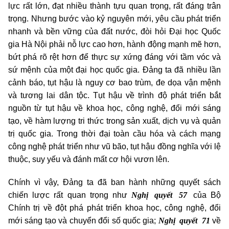
lực rất lớn, đạt nhiều thành tựu quan trọng, rất đáng trân
trọng. Nhưng bước vào kỷ nguyên mới, yêu cầu phát triển
nhanh và bền vững của đất nước, đòi hỏi Đại học Quốc
gia Hà Nội phải nỗ lực cao hơn, hành động mạnh mẽ hơn,
bứt phá rõ rệt hơn để thực sự xứng đáng với tầm vóc và
sứ mệnh của một đại học quốc gia. Đảng ta đã nhiều lần
cảnh báo, tụt hậu là nguy cơ bao trùm, đe dọa vận mệnh
và tương lai dân tộc. Tụt hậu về trình độ phát triển bắt
nguồn từ tụt hậu về khoa học, công nghệ, đổi mới sáng
tạo, về hàm lượng tri thức trong sản xuất, dịch vụ và quản
trị quốc gia. Trong thời đại toàn cầu hóa và cách mạng
công nghệ phát triển như vũ bão, tụt hậu đồng nghĩa với lệ
thuộc, suy yếu và đánh mất cơ hội vươn lên.
Chính vì vậy, Đảng ta đã ban hành những quyết sách
Nghị quyết 57
chiến lược rất quan trọng như
của Bộ
Chính trị về đột phá phát triển khoa học, công nghệ, đổi
Nghị quyết 71
mới sáng tạo và chuyển đổi số quốc gia;
về