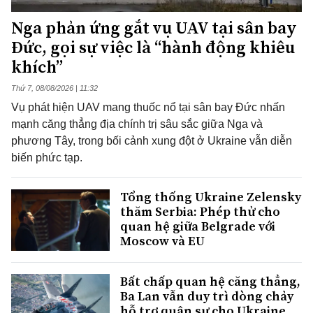
Nga phản ứng gắt vụ UAV tại sân bay
Đức, gọi sự việc là “hành động khiêu
khích”
Thứ 7, 08/08/2026 | 11:32
Vụ phát hiện UAV mang thuốc nổ tại sân bay Đức nhấn
mạnh căng thẳng địa chính trị sâu sắc giữa Nga và
phương Tây, trong bối cảnh xung đột ở Ukraine vẫn diễn
biến phức tạp.
Tổng thống Ukraine Zelensky
thăm Serbia: Phép thử cho
quan hệ giữa Belgrade với
Moscow và EU
Bất chấp quan hệ căng thẳng,
Ba Lan vẫn duy trì dòng chảy
hỗ trợ quân sự cho Ukraine