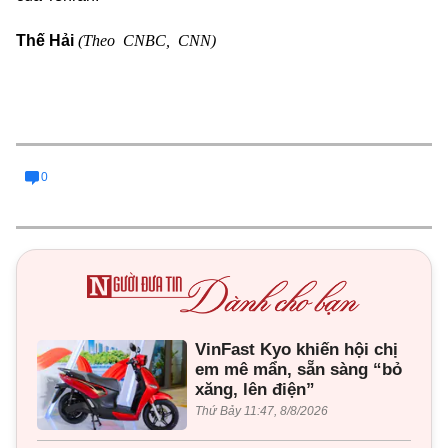
(Theo CNBC, CNN)
Thế Hải
0
VinFast Kyo khiến hội chị
em mê mẩn, sẵn sàng “bỏ
xăng, lên điện”
Thứ Bảy 11:47, 8/8/2026