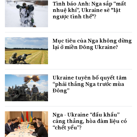
Tình báo Anh: Nga sắp “mất
nhuệ khí”, Ukraine sẽ "lật
ngược tình thế"?
Mục tiêu của Nga không dừng
lại ở miền Đông Ukraine?
Ukraine tuyên bố quyết tâm
“phải thắng Nga trước mùa
Đông”
Nga - Ukraine “đấu khẩu”
căng thẳng, hòa đàm liệu có
“chết yểu”?