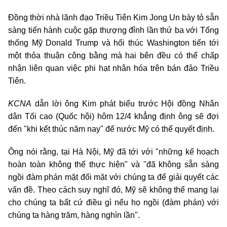
Đồng thời nhà lãnh đạo Triều Tiên Kim Jong Un bày tỏ sẵn
sàng tiến hành cuộc gặp thượng đỉnh lần thứ ba với Tổng
thống Mỹ Donald Trump và hối thúc Washington tiến tới
một thỏa thuận công bằng mà hai bên đều có thể chấp
nhận liên quan việc phi hạt nhân hóa trên bán đảo Triều
Tiên.
KCNA
dẫn lời ông Kim phát biểu trước Hội đồng Nhân
dân Tối cao (Quốc hội) hôm 12/4 khẳng định ông sẽ đợi
đến "khi kết thúc năm nay" để nước Mỹ có thể quyết định.
Ông nói rằng, tại Hà Nội, Mỹ đã tới với "những kế hoạch
hoàn toàn không thể thực hiện" và "đã không sẵn sàng
ngồi đàm phán mặt đối mặt với chúng ta để giải quyết các
vấn đề. Theo cách suy nghĩ đó, Mỹ sẽ không thể mang lại
cho chúng ta bất cứ điều gì nếu họ ngồi (đàm phán) với
chúng ta hàng trăm, hàng nghìn lần".