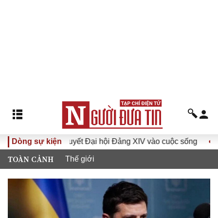
Đưa Nghị quyết Đại hội Đảng XIV vào cuộc sống
Dòng sự kiện
Hướng tới
TOÀN CẢNH
Thế giới