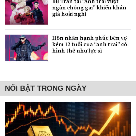
BB Trần tại “Anh trai vượt
ngàn chông gai” khiến khán
giả hoài nghi
Hôn nhân hạnh phúc bên vợ
kém 12 tuổi của “anh trai” có
hình thể như lực sĩ
NỔI BẬT TRONG NGÀY