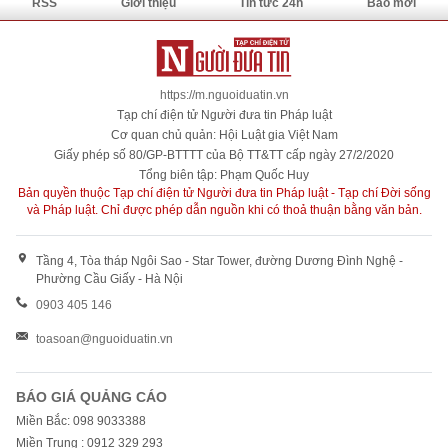
RSS
Giới thiệu
Tin tức 24h
Báo mới
https://m.nguoiduatin.vn
Tạp chí điện tử Người đưa tin Pháp luật
Cơ quan chủ quản: Hội Luật gia Việt Nam
Giấy phép số 80/GP-BTTTT của Bộ TT&TT cấp ngày 27/2/2020
Tổng biên tập: Phạm Quốc Huy
Bản quyền thuộc Tạp chí điện tử Người đưa tin Pháp luật - Tạp chí Đời sống
và Pháp luật. Chỉ được phép dẫn nguồn khi có thoả thuận bằng văn bản.
Tầng 4, Tòa tháp Ngôi Sao - Star Tower, đường Dương Đình Nghệ -
Phường Cầu Giấy - Hà Nội
0903 405 146
toasoan@nguoiduatin.vn
BÁO GIÁ QUẢNG CÁO
Miền Bắc: 098 9033388
Miền Trung : 0912 329 293