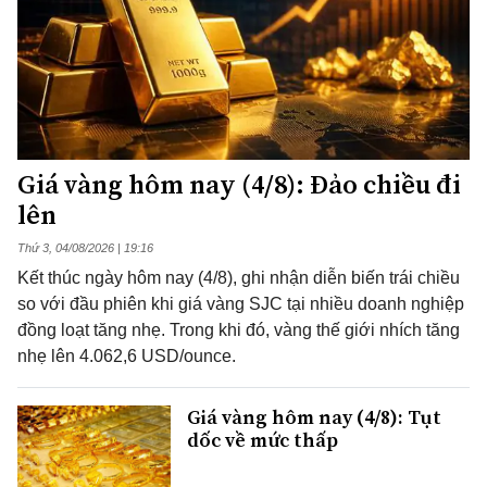
Giá vàng hôm nay (4/8): Đảo chiều đi
lên
Thứ 3, 04/08/2026 | 19:16
Kết thúc ngày hôm nay (4/8), ghi nhận diễn biến trái chiều
so với đầu phiên khi giá vàng SJC tại nhiều doanh nghiệp
đồng loạt tăng nhẹ. Trong khi đó, vàng thế giới nhích tăng
nhẹ lên 4.062,6 USD/ounce.
Giá vàng hôm nay (4/8): Tụt
dốc về mức thấp