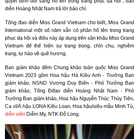
quyết định đổi sang hô tên trong trang phục dạ hội”, đạo
diễn Hoàng Nhật Nam trả lời báo chí.
Tổng đạo diễn Miss Grand Vietnam cho biết, Miss Grand
International một số năm vẫn có phần hô tên trong trang
phục dạ hội và điều này áp dụng trên sân khấu Miss Grand
Vietnam để thể hiện sự trang trọng, chỉn chu, nghiêm
trang, tự hào về quê hương.
Ban giám khảo đêm Chung khảo toàn quốc Miss Grand
Vietnam 2023 gồm Hoa hậu Hà Kiều Anh - Trưởng Ban
giám khảo, NSND Vương Duy Biên - Phó Trưởng Ban
giám khảo, Tổng Đđạo diễn Hoàng Nhật Nam - Phó
Trưởng Ban giám khảo, Hoa hậu Nguyễn Thúc Thùy Tiên,
Ca sĩ/Á hậu LONA Kiều Loan, Hoa hậu/siêu mẫu Minh Tú,
diễn viên
Diễm My, NTK Đỗ Long.