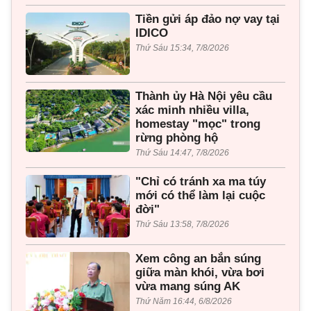
Tiền gửi áp đảo nợ vay tại
IDICO
Thứ Sáu 15:34, 7/8/2026
Thành ủy Hà Nội yêu cầu
xác minh nhiều villa,
homestay "mọc" trong
rừng phòng hộ
Thứ Sáu 14:47, 7/8/2026
"Chỉ có tránh xa ma túy
mới có thể làm lại cuộc
đời"
Thứ Sáu 13:58, 7/8/2026
Xem công an bắn súng
giữa màn khói, vừa bơi
vừa mang súng AK
Thứ Năm 16:44, 6/8/2026