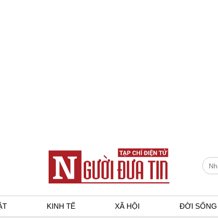
ẬT
KINH TẾ
XÃ HỘI
ĐỜI SỐNG