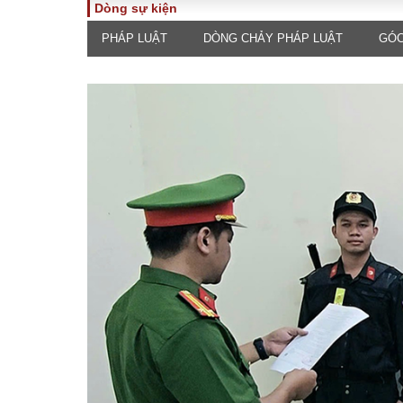
Dòng sự kiện
PHÁP LUẬT
DÒNG CHẢY PHÁP LUẬT
GÓC
TOÀN CẢNH
PHÁP 
Tiêu điểm
Dòng ch
luật
Chính sách
Góc nhìn 
Sự kiện
Hồ sơ đi
Đối thoại
Tiếng nó
Thế giới
An ninh 
ĐA CHIỀU
INFOC
Quan điểm