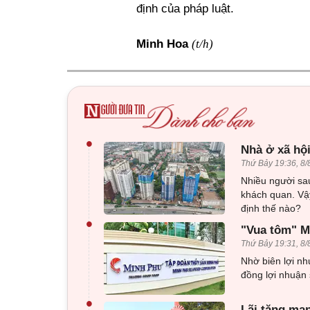
định của pháp luật.
(t/h)
Minh Hoa
•
Nhà ở xã hội
Thứ Bảy 19:36, 8/
Nhiều người sau
khách quan. Vậy
định thế nào?
•
"Vua tôm" Mi
Thứ Bảy 19:31, 8/
Nhờ biên lợi nh
đồng lợi nhuận 
•
Lãi tăng mạn