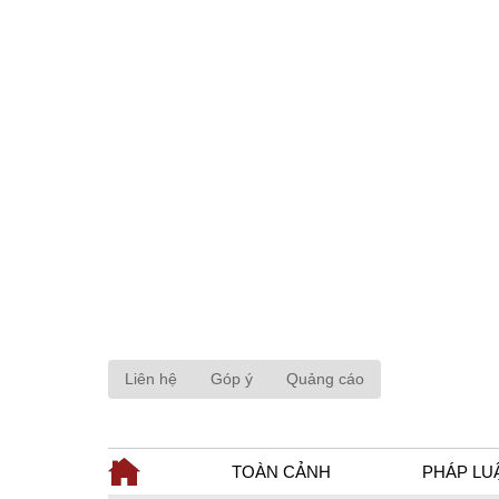
Liên hệ
Góp ý
Quảng cáo
TOÀN CẢNH
PHÁP LU