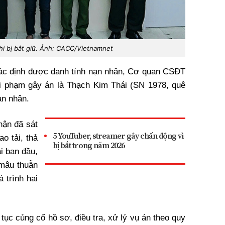
hi bị bắt giữ. Ảnh: CACC/Vietnamnet
xác định được danh tính nạn nhân, Cơ quan CSĐT
i phạm gây án là Thạch Kim Thái (SN 1978, quê
ạn nhân.
hận đã sát
5 YouTuber, streamer gây chấn động vì
ao tải, thả
bị bắt trong năm 2026
i ban đầu,
 mâu thuẫn
 trình hai
tục củng cố hồ sơ, điều tra, xử lý vụ án theo quy