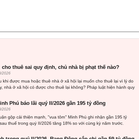
 cho thuê sai quy định, chủ nhà bị phạt thế nào?
8/2026
 khi được mua hoặc thuê nhà ở xã hội lại muốn cho thuê lại vì lý do
, nhà ở xã hội có được cho thuê lại không? Pháp luật hiện hành quy
nh Phú báo lãi quý II/2026 gần 195 tỷ đồng
8/2026
uận gộp cải thiện mạnh, "vua tôm" Minh Phú ghi nhận gần 195 tỷ
sau thuế trong quý II/2026 tăng 18% so với cùng kỳ năm trước.
h trong quý II/2026, Rạng Đông sắp chi gần 59 tỷ đồng