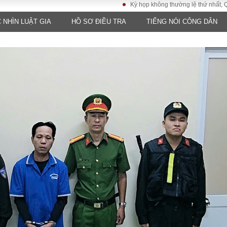
Kỳ họp không thường lệ thứ nhất, Quốc hội 
 NHÌN LUẬT GIA
HỒ SƠ ĐIỀU TRA
TIẾNG NÓI CÔNG DÂN
LUẬT
KINH TẾ
XÃ HỘI
ảy pháp
Bất động sản
Dân sinh
Tài chính - Ngân
Giáo dục
luật gia
hàng
Văn hoá
ều tra
Kinh tế vĩ mô
Môi trườn
i công dân
Hồ sơ doanh
Giao thông
nghiệp
- Hình sự
Xu hướng thị
trường
Tiêu dùng và dư
luận
Công nghệ
US