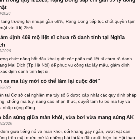
mặt
8/2026
6 tăng trưởng lợi nhuận gần 68%, Rạng Đông tiếp tục chốt quyền tạm
mặt với tỉ lệ 25%.
iám định 469 mộ liệt sĩ chưa rõ danh tính tại Nghĩa
ch
8/2026
ượng chức năng bắt đầu khai quật các phần mộ liệt sĩ chưa rõ danh
trang Mai Dịch (Tp.Hà Nội) để phục vụ công tác lấy mẫu, giám định
ác định danh tính liệt sĩ.
h xa ma túy mới có thể làm lại cuộc đời"
8/2026
n tại Cơ sở cai nghiện ma túy số 6 được cập nhật các quy định pháp
ng, chống ma túy, nâng cao nhận thức, quyết tâm từ bỏ ma túy và
òa nhập cộng đồng.
 bắn súng giữa màn khói, vừa bơi vừa mang súng AK
/8/2026
đêm giữa tiếng nổ và màn khói, đối kháng gậy ngắn, vượt vật cản
ng trên mặt nước mở là những bài thi lần đầu xuất hiện tại Hội thao