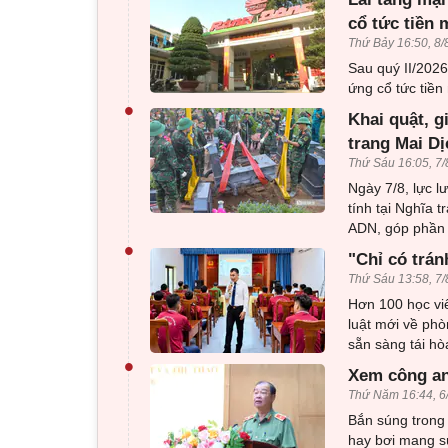
cổ tức tiền 
Thứ Bảy 16:50, 8/
Sau quý II/202
ứng cổ tức tiền 
•
Khai quật, g
trang Mai Dị
Thứ Sáu 16:05, 7/
Ngày 7/8, lực l
tính tại Nghĩa 
ADN, góp phần x
•
"Chỉ có trán
Thứ Sáu 13:58, 7/
Hơn 100 học viê
luật mới về phò
sẵn sàng tái h
•
Xem công an
Thứ Năm 16:44, 6
Bắn súng trong 
hay bơi mang sú