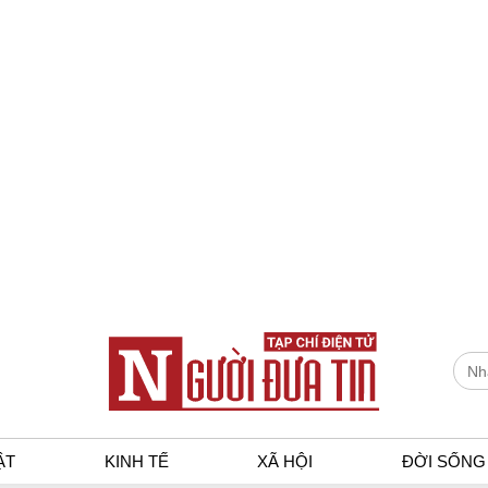
ẬT
KINH TẾ
XÃ HỘI
ĐỜI SỐNG