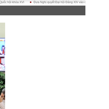
khóa XVI
Đưa Nghị quyết Đại hội Đảng XIV vào cuộc sống
Hướng tới Đ
ĐỜI SỐNG
Gia đình
Sức khỏe
Cần biết
g
Cộng đồng mạng
 – Đô thị