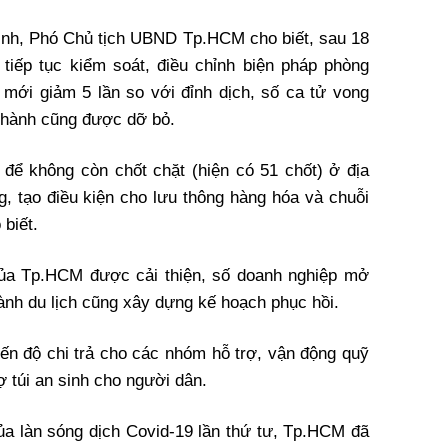
ình, Phó Chủ tịch UBND Tp.HCM cho biết, sau 18
 tiếp tục kiểm soát, điều chỉnh biện pháp phòng
mới giảm 5 lần so với đỉnh dịch, số ca tử vong
 thành cũng được dỡ bỏ.
ể không còn chốt chặt (hiện có 51 chốt) ở địa
g, tạo điều kiện cho lưu thông hàng hóa và chuỗi
biết.
 của Tp.HCM được cải thiện, số doanh nghiệp mở
nh du lịch cũng xây dựng kế hoạch phục hồi.
ến độ chi trả cho các nhóm hỗ trợ, vận động quỹ
ợ túi an sinh cho người dân.
ủa làn sóng dịch Covid-19 lần thứ tư, Tp.HCM đã