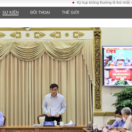
Kỳ họp không thường lệ thứ nhất, Quốc hội 
SỰ KIỆN
ĐỐI THOẠI
THẾ GIỚI
LUẬT
KINH TẾ
XÃ HỘI
ảy pháp
Bất động sản
Dân sinh
Tài chính - Ngân
Giáo dục
luật gia
hàng
Văn hoá
ều tra
Kinh tế vĩ mô
Môi trườn
i công dân
Hồ sơ doanh
Giao thông
nghiệp
- Hình sự
Xu hướng thị
trường
Tiêu dùng và dư
luận
Công nghệ
US