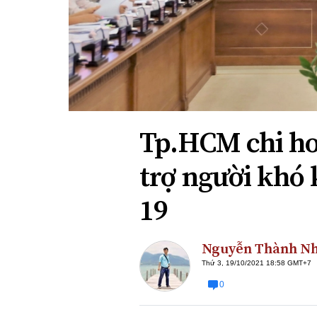
Xi nhan Trái Phải
Bạn đọc viết
Tp.HCM chi hơ
trợ người khó 
19
Nguyễn Thành N
Thứ 3, 19/10/2021 18:58 GMT+7
0