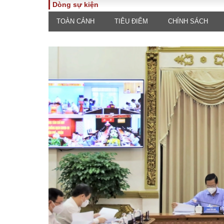
Dòng sự kiện
TOÀN CẢNH
TIÊU ĐIỂM
CHÍNH SÁCH
TOÀN CẢNH
PHÁP 
Tiêu điểm
Dòng ch
luật
Chính sách
Góc nhìn 
Sự kiện
Hồ sơ đi
Đối thoại
Tiếng nó
Thế giới
An ninh 
ĐA CHIỀU
INFOC
Quan điểm