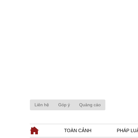
Liên hệ
Góp ý
Quảng cáo
TOÀN CẢNH
PHÁP LU