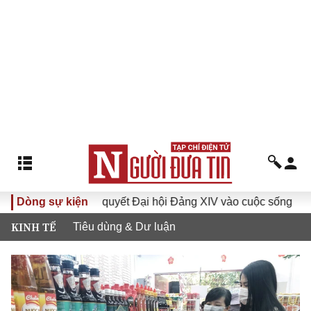
Đưa Nghị quyết Đại hội Đảng XIV vào cuộc sống
Dòng sự kiện
Hướng
KINH TẾ
Tiêu dùng & Dư luận