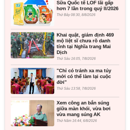
Sữa Quốc tế LOF lãi gấp
hơn 7 lần trong quý II/2026
Thứ Bảy 08:30, 8/8/2026
Khai quật, giám định 469
mộ liệt sĩ chưa rõ danh
tính tại Nghĩa trang Mai
Dịch
Thứ Sáu 16:05, 7/8/2026
"Chỉ có tránh xa ma túy
mới có thể làm lại cuộc
đời"
Thứ Sáu 13:58, 7/8/2026
Xem công an bắn súng
giữa màn khói, vừa bơi
vừa mang súng AK
Thứ Năm 16:44, 6/8/2026