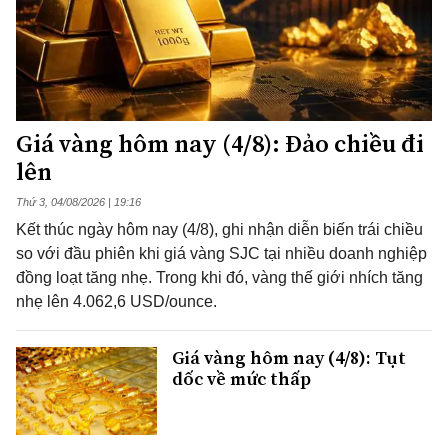
Giá vàng hôm nay (4/8): Đảo chiều đi
lên
Thứ 3, 04/08/2026 | 19:16
Kết thúc ngày hôm nay (4/8), ghi nhận diễn biến trái chiều
so với đầu phiên khi giá vàng SJC tại nhiều doanh nghiệp
đồng loạt tăng nhẹ. Trong khi đó, vàng thế giới nhích tăng
nhẹ lên 4.062,6 USD/ounce.
Giá vàng hôm nay (4/8): Tụt
dốc về mức thấp