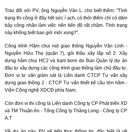
Trao đổi với PV, ông Nguyễn Văn L. cho biết thêm: “Tình
trạng thi công ở đây hết sức ì ạch, có thời điểm chỉ có dăm
bảy công nhân làm việc nên tiến độ rất chậm. Tình trạng
này không biết bao giờ mới xong?”.
Công trình Hầm chui nút giao thông Nguyễn Văn Linh -
Nguyễn Hữu Thọ (quận 7), gói thầu xây lắp số 2: Xây
dựng hầm chui HC2 và trạm bơm do Ban Quản lý dự án
đầu tư xây dựng các công trình giao thông làm chủ đầu tư.
Đơn vị tư vấn giám sát là Liên danh CTCP Tư vấn xây
dựng giao thông 2 - CTCP Tư vấn thiết kế cầu lớn hầm -
Viện Công nghệ XDCĐ phía Nam.
Còn đơn vị thi công là Liên danh Công ty CP Phát triển XD
và TM Thuận An - Tổng Công ty Thăng Long - Công ty CP
A.T
Về dự án này, PV sẽ tiếp thục thông tin, đặc biệt là về