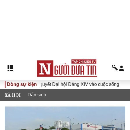
Đưa Nghị quyết Đại hội Đảng XIV vào cuộc sống
Dòng sự kiện
Hướng t
XÃ HỘI
Dân sinh