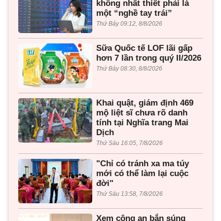
không nhất thiết phải là
một “nghề tay trái”
Thứ Bảy 09:12, 8/8/2026
Sữa Quốc tế LOF lãi gấp
hơn 7 lần trong quý II/2026
Thứ Bảy 08:30, 8/8/2026
Khai quật, giám định 469
mộ liệt sĩ chưa rõ danh
tính tại Nghĩa trang Mai
Dịch
Thứ Sáu 16:05, 7/8/2026
"Chỉ có tránh xa ma túy
mới có thể làm lại cuộc
đời"
Thứ Sáu 13:58, 7/8/2026
Xem công an bắn súng