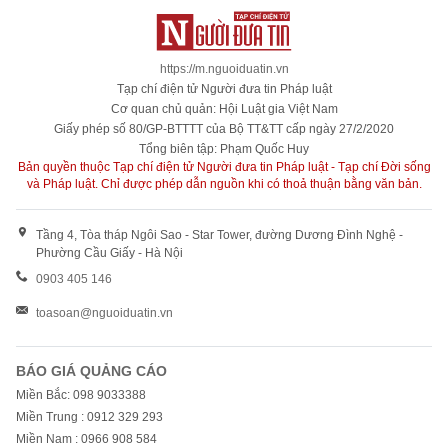
https://m.nguoiduatin.vn
Tạp chí điện tử Người đưa tin Pháp luật
Cơ quan chủ quản: Hội Luật gia Việt Nam
Giấy phép số 80/GP-BTTTT của Bộ TT&TT cấp ngày 27/2/2020
Tổng biên tập: Phạm Quốc Huy
Bản quyền thuộc Tạp chí điện tử Người đưa tin Pháp luật - Tạp chí Đời sống
và Pháp luật. Chỉ được phép dẫn nguồn khi có thoả thuận bằng văn bản.
Tầng 4, Tòa tháp Ngôi Sao - Star Tower, đường Dương Đình Nghệ -
Phường Cầu Giấy - Hà Nội
0903 405 146
toasoan@nguoiduatin.vn
BÁO GIÁ QUẢNG CÁO
Miền Bắc: 098 9033388
Miền Trung : 0912 329 293
Miền Nam : 0966 908 584