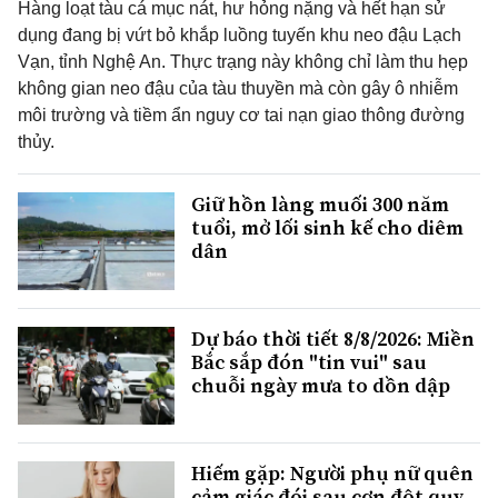
Hàng loạt tàu cá mục nát, hư hỏng nặng và hết hạn sử
dụng đang bị vứt bỏ khắp luồng tuyến khu neo đậu Lạch
Vạn, tỉnh Nghệ An. Thực trạng này không chỉ làm thu hẹp
không gian neo đậu của tàu thuyền mà còn gây ô nhiễm
môi trường và tiềm ẩn nguy cơ tai nạn giao thông đường
thủy.
Giữ hồn làng muối 300 năm
tuổi, mở lối sinh kế cho diêm
dân
Dự báo thời tiết 8/8/2026: Miền
Bắc sắp đón "tin vui" sau
chuỗi ngày mưa to dồn dập
Hiếm gặp: Người phụ nữ quên
cảm giác đói sau cơn đột quỵ