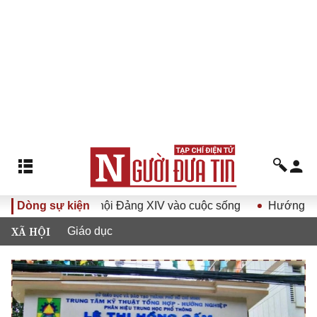
quyết Đại hội Đảng XIV vào cuộc sống
Dòng sự kiện
Hướng tới Đại hội 
XÃ HỘI
Giáo dục