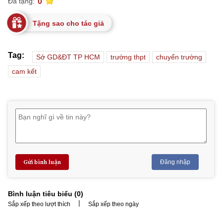
0
Đã tặng:
Tặng sao cho tác giả
Tag:
Sở GD&ĐT TP HCM
trường thpt
chuyển trường
cam kết
Gửi bình luận
Đăng nhập
Bình luận tiêu biểu (
0
)
|
Sắp xếp theo lượt thích
Sắp xếp theo ngày