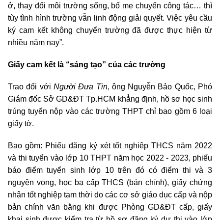
ở, thay đổi môi trường sống, bố mẹ chuyển công tác… thì
tùy tình hình trường vẫn linh động giải quyết. Việc yêu cầu
ký cam kết không chuyển trường đã được thực hiện từ
nhiều năm nay”.
Giấy cam kết là “sáng tạo” của các trường
Trao đổi với
Người Đưa Tin
, ông Nguyễn Bảo Quốc, Phó
Giám đốc Sở GD&ĐT Tp.HCM khẳng định, hồ sơ học sinh
trúng tuyển nộp vào các trường THPT chỉ bao gồm 6 loại
giấy tờ.
Bao gồm: Phiếu đăng ký xét tốt nghiệp THCS năm 2022
và thi tuyển vào lớp 10 THPT năm học 2022 - 2023, phiếu
báo điểm tuyển sinh lớp 10 trên đó có điểm thi và 3
nguyện vọng, học bạ cấp THCS (bản chính), giấy chứng
nhận tốt nghiệp tạm thời do các cơ sở giáo dục cấp và nộp
bản chính văn bằng khi được Phòng GD&ĐT cấp, giấy
khai sinh được kiểm tra từ hồ sơ đăng ký dự thi vào lớp