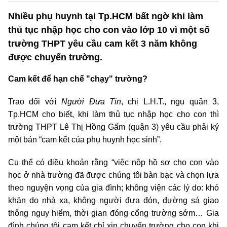
Nhiều phụ huynh tại Tp.HCM bất ngờ khi làm
thủ tục nhập học cho con vào lớp 10 vì một số
trường THPT yêu cầu cam kết 3 năm không
được chuyển trường.
Cam kết để hạn chế "chạy" trường?
Trao đổi với
Người Đưa Tin
, chị L.H.T., ngụ quận 3,
Tp.HCM cho biết, khi làm thủ tục nhập học cho con thì
trường THPT Lê Thị Hồng Gấm (quận 3) yêu cầu phải ký
một bản “cam kết của phụ huynh học sinh”.
Cụ thể có điều khoản rằng “việc nộp hồ sơ cho con vào
học ở nhà trường đã được chúng tôi bàn bạc và chọn lựa
theo nguyện vọng của gia đình; không viện các lý do: khó
khăn do nhà xa, không người đưa đón, đường sá giao
thông nguy hiểm, thời gian đóng cổng trường sớm… Gia
đình chúng tôi cam kết chỉ xin chuyển trường cho con khi