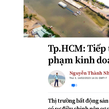
Xi nhan Trái Phải
Bạn đọc viết
Tp.HCM: Tiếp t
phạm kinh do
Nguyễn Thành N
Thứ 3, 14/02/2023 14:31 GMT+7
0
Thị trường bất động sản
có sự điều chỉnh nên cơ