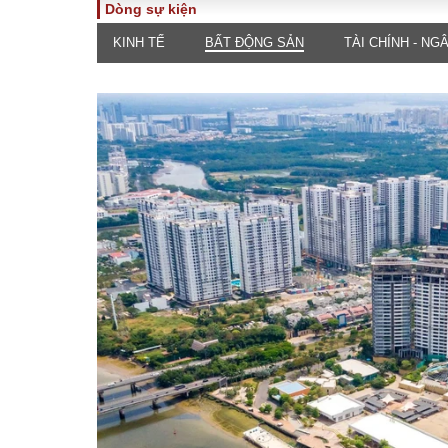
Dòng sự kiện
KINH TẾ
BẤT ĐỘNG SẢN
TÀI CHÍNH - NG
TOÀN CẢNH
PHÁP 
Tiêu điểm
Dòng ch
luật
Chính sách
Góc nhìn 
Sự kiện
Hồ sơ đi
Đối thoại
Tiếng nó
Thế giới
An ninh 
ĐA CHIỀU
INFOC
Quan điểm