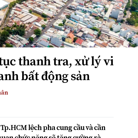
ục thanh tra, xử lý vi
anh bất động sản
hân
 Tp.HCM lệch pha cung cầu và cần
 quan chức năng sẽ tăng cường rà