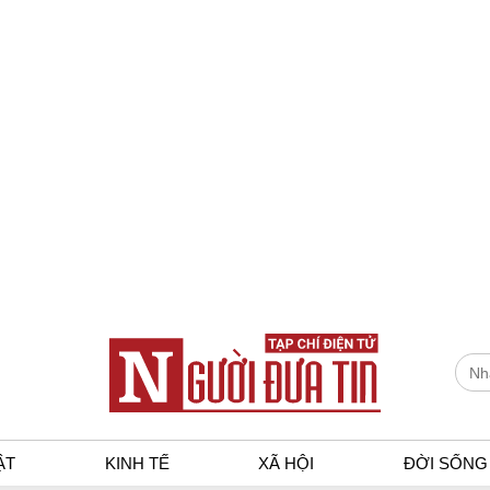
ẬT
KINH TẾ
XÃ HỘI
ĐỜI SỐNG