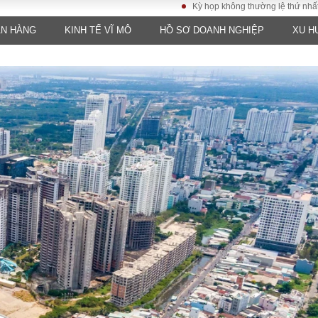
Kỳ họp không thường lệ thứ nhất, Quốc h
ÂN HÀNG
KINH TẾ VĨ MÔ
HỒ SƠ DOANH NGHIỆP
XU H
LUẬT
KINH TẾ
XÃ HỘI
ảy pháp
Bất động sản
Dân sinh
Tài chính - Ngân
Giáo dục
luật gia
hàng
Văn hoá
ều tra
Kinh tế vĩ mô
Môi trườn
i công dân
Hồ sơ doanh
Giao thông
nghiệp
- Hình sự
Xu hướng thị
trường
Tiêu dùng và dư
luận
Công nghệ
US