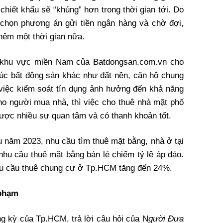
hiết khấu sẽ “khủng” hơn trong thời gian tới. Do
 chọn phương án gửi tiền ngân hàng và chờ đợi,
thêm một thời gian nữa.
 khu vực miền Nam của Batdongsan.com.vn cho
húc bất động sản khác như đất nền, căn hộ chung
việc kiểm soát tín dụng ảnh hưởng đến khả năng
cho người mua nhà, thì việc cho thuê nhà mặt phố
ược nhiều sự quan tâm và có thanh khoản tốt.
u năm 2023, nhu cầu tìm thuê mặt bằng, nhà ở tại
hu cầu thuê mặt bằng bán lẻ chiếm tỷ lệ áp đảo.
hu cầu thuê chung cư ở Tp.HCM tăng đến 24%.
 phạm
g kỳ của Tp.HCM, trả lời câu hỏi của N
gười Đưa