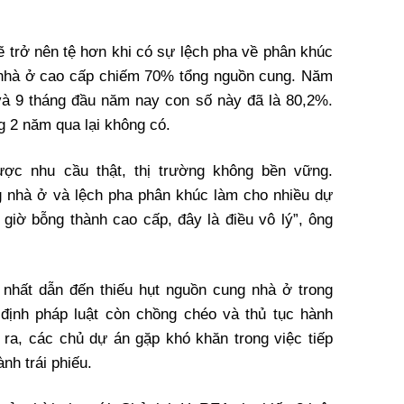
ẽ trở nên tệ hơn khi có sự lệch pha về phân khúc
ệ nhà ở cao cấp chiếm 70% tổng nguồn cung. Năm
và 9 tháng đầu năm nay con số này đã là 80,2%.
g 2 năm qua lại không có.
ợc nhu cầu thật, thị trường không bền vững.
g nhà ở và lệch pha phân khúc làm cho nhiều dự
 giờ bỗng thành cao cấp, đây là điều vô lý”, ông
nhất dẫn đến thiếu hụt nguồn cung nhà ở trong
định pháp luật còn chồng chéo và thủ tục hành
i ra, các chủ dự án gặp khó khăn trong việc tiếp
nh trái phiếu.