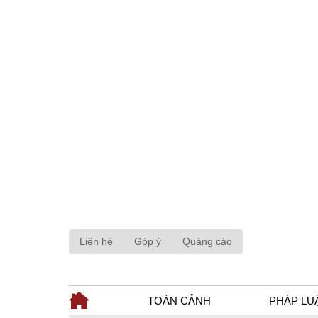
Liên hệ
Góp ý
Quảng cáo
TOÀN CẢNH
PHÁP LU