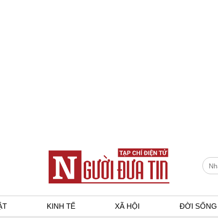
ẬT
KINH TẾ
XÃ HỘI
ĐỜI SỐNG