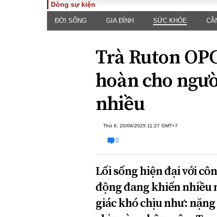
Dòng sự kiện
ĐỜI SỐNG
GIA ĐÌNH
SỨC KHỎE
CẦ
TOÀN CẢNH
PHÁP 
Tiêu điểm
Dòng ch
Trà Ruton OPC
luật
Chính sách
Góc nhìn 
Sự kiện
hoàn cho người
Hồ sơ đi
Đối thoại
Tiếng nó
nhiều
Thế giới
An ninh 
Thứ 6, 20/06/2025 11:27 GMT+7
0
Lối sống hiện đại với côn
động đang khiến nhiều 
ĐA CHIỀU
INFOC
giác khó chịu như: nặng 
Quan điểm