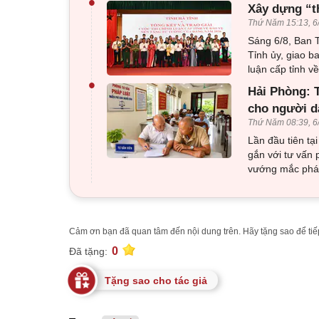
•
Xây dựng “t
Thứ Năm 15:13, 6
Sáng 6/8, Ban T
Tỉnh ủy, giao b
luận cấp tỉnh 
•
Hải Phòng: T
cho người d
Thứ Năm 08:39, 6
Lần đầu tiên tạ
gắn với tư vấn 
vướng mắc pháp
Cảm ơn bạn đã quan tâm đến nội dung trên. Hãy tặng sao để tiếp
0
Đã tặng:
Tặng sao cho tác giả