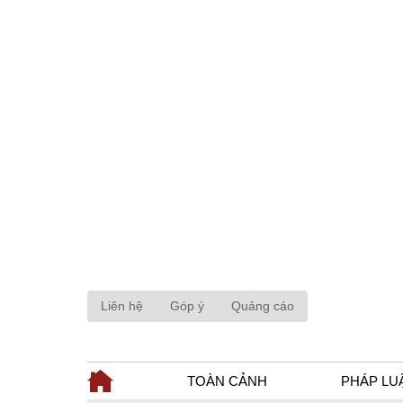
Liên hệ
Góp ý
Quảng cáo
TOÀN CẢNH
PHÁP LU