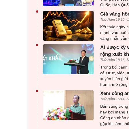
Quốc, Hàn Quốc
•
Giá vàng hôm
Thứ Năm 19:15, 6
Kết thúc ngày h
mạnh vào buổi 
vàng nhẫn vẫn d
•
AI được kỳ 
rộng xuất k
Thứ Năm 18:16, 6
Trong bối cảnh 
cấu trúc, việc 
xuyên biên giới
tranh, mở rộng 
•
Xem công an
Thứ Năm 16:44, 6
Bắn súng trong 
hay bơi mang sú
Công an nhân d
gặp khi làm nhi