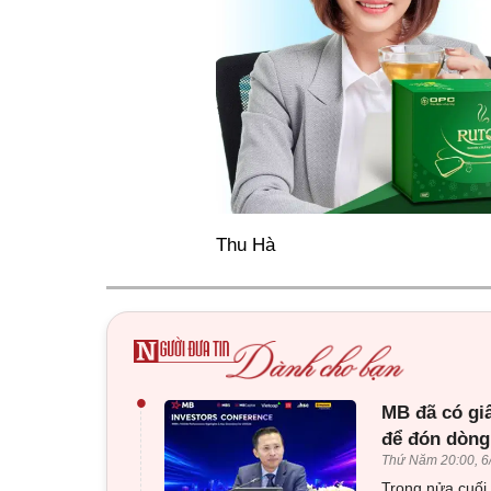
Thu Hà
•
MB đã có gi
để đón dòng
Thứ Năm 20:00, 6
Trong nửa cuối