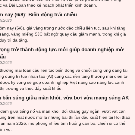
 và Đài Loan theo kế hoạch phát triển kinh doanh.
 nay (6/8): Biến động trái chiều
/8/2026
ôm nay (6/8), giá vàng trong nước đảo chiều liên tục, sau khi tăng
sáng, vàng miếng SJC bất ngờ quay đầu giảm mạnh, trong khi giá
uy trì đà tăng.
vọng trở thành động lực mới giúp doanh nghiệp mở
hẩu
/8/2026
thương mại toàn cầu liên tục biến động và chuỗi cung ứng đang tái
ứng dụng trí tuệ nhân tạo (AI) cùng các nền tảng thương mại điện tử
 được kỳ vọng sẽ giúp doanh nghiệp Việt nâng cao năng lực cạnh
thị trường và thúc đẩy xuất khẩu.
 bắn súng giữa màn khói, vừa bơi vừa mang súng AK
/8/2026
đêm giữa tiếng nổ và màn khói, đối kháng gậy ngắn, vượt vật cản
ng trên mặt nước mở là những bài thi lần đầu xuất hiện tại Hội thao
ân năm 2026, mô phỏng nhiều tình huống cán bộ, chiến sĩ có thể
ệm vụ.