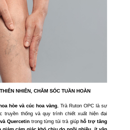
 THIÊN NHIÊN, CHĂM SÓC TUẦN HOÀN
 hoa hòe và cúc hoa vàng
, Trà Ruton OPC là sự
 truyền thống và quy trình chiết xuất hiện đại
 và Quercetin
trong từng túi trà giúp
hỗ trợ tăng
p giảm cảm giác khó chịu do ngồi nhiều, ít vận