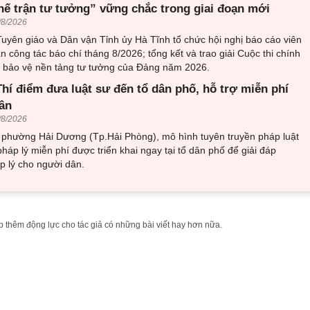
hế trận tư tưởng” vững chắc trong giai đoạn mới
/8/2026
uyên giáo và Dân vận Tỉnh ủy Hà Tĩnh tổ chức hội nghị báo cáo viên
an công tác báo chí tháng 8/2026; tổng kết và trao giải Cuộc thi chính
về bảo vệ nền tảng tư tưởng của Đảng năm 2026.
hí điểm đưa luật sư đến tổ dân phố, hỗ trợ miễn phí
ân
/8/2026
i phường Hải Dương (Tp.Hải Phòng), mô hình tuyên truyền pháp luật
pháp lý miễn phí được triển khai ngay tại tổ dân phố để giải đáp
 lý cho người dân.
 thêm động lực cho tác giả có những bài viết hay hơn nữa.