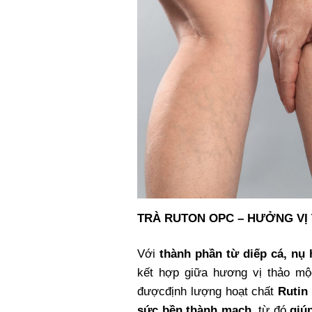
TRÀ RUTON OPC – HƯỞNG VỊ
Với
thành phần từ diếp cá, nụ
kết hợp giữa hương vị thảo mộc
đượcđịnh lượng hoạt chất
Rutin
sức bền thành mạch
, từ đó
giú