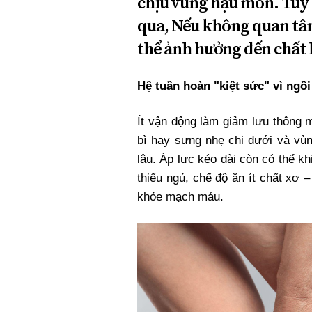
chịu vùng hậu môn. Tuy 
Xi nhan Trái Phải
qua, Nếu không quan tâm
Bạn đọc viết
thể ảnh hưởng đến chất 
Hệ tuần hoàn "kiệt sức" vì ngồi
Ít vận động làm giảm lưu thông 
bì hay sưng nhẹ chi dưới và vùn
lâu. Áp lực kéo dài còn có thể k
thiếu ngủ, chế độ ăn ít chất xơ
khỏe mạch máu.