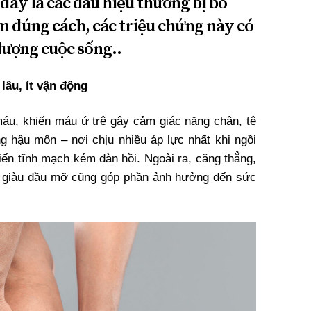
đây là các dấu hiệu thường bị bỏ
 đúng cách, các triệu chứng này có
lượng cuộc sống..
 lâu, ít vận động
máu, khiến máu ứ trệ gây cảm giác nặng chân, tê
g hậu môn – nơi chịu nhiều áp lực nhất khi ngồi
hiến tĩnh mạch kém đàn hồi. Ngoài ra, căng thẳng,
 – giàu dầu mỡ cũng góp phần ảnh hưởng đến sức