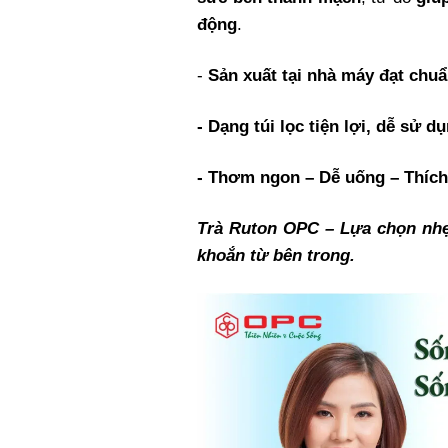
động
.
-
Sản xuất tại nhà máy đạt ch
- Dạng túi lọc tiện lợi, dễ sử d
- Thơm ngon – Dễ uống – Thíc
Trà Ruton OPC – Lựa chọn nhẹ
khoắn từ bên trong.