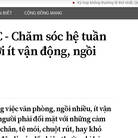
Kỳ họp không thường lệ thứ nhất, Quốc hội 
N BIẾT
CỘNG ĐỒNG MẠNG
LUẬT
KINH TẾ
XÃ HỘI
ảy pháp
Bất động sản
Dân sinh
 - Chăm sóc hệ tuần
Tài chính - Ngân
Giáo dục
luật gia
hàng
Văn hoá
 ít vận động, ngồi
ều tra
Kinh tế vĩ mô
Môi trườn
i công dân
Hồ sơ doanh
Giao thông
nghiệp
- Hình sự
Xu hướng thị
trường
Tiêu dùng và dư
luận
Công nghệ
g việc văn phòng, ngồi nhiều, ít vận
người phải đối mặt với những cảm
US
chân, tê mỏi, chuột rút, hay khó