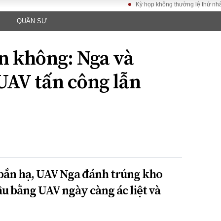
Kỳ họp không thường lệ thứ nhất, Quốc
QUÂN SỰ
LUẬT
KINH TẾ
XÃ HỘI
ảy pháp
Bất động sản
Dân sinh
ên không: Nga và
Tài chính - Ngân
Giáo dục
luật gia
hàng
Văn hoá
UAV tấn công lẫn
ều tra
Kinh tế vĩ mô
Môi trườn
i công dân
Hồ sơ doanh
Giao thông
nghiệp
- Hình sự
Xu hướng thị
trường
Tiêu dùng và dư
luận
Công nghệ
 bắn hạ, UAV Nga đánh trúng kho
ầu bằng UAV ngày càng ác liệt và
US