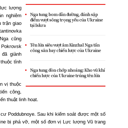
lực lượng
Nga tung bom dẫn đường, đánh sập
ăn nghiêm
điểm vượt sông trọng yếu của Ukraine
 trận giao
tại Iskra
tantinovka
 Nga cũng
Tên lửa siêu vượt âm Kinzhal Nga tấn
Pokrovsk
công sân bay chiến lược của Ukraine
 đã giành
thuộc tỉnh
Nga tung đòn chớp nhoáng: Kho vũ khí
chiến lược của Ukraine trúng tên lửa
 vị thuộc
iến công,
n thuật linh hoạt.
 cư Poddubnoye. Sau khi kiểm soát được một số
ine bị phá vỡ, một số đơn vị Lực lượng Vũ trang