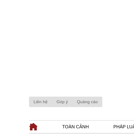
Liên hệ
Góp ý
Quảng cáo
TOÀN CẢNH
PHÁP LU