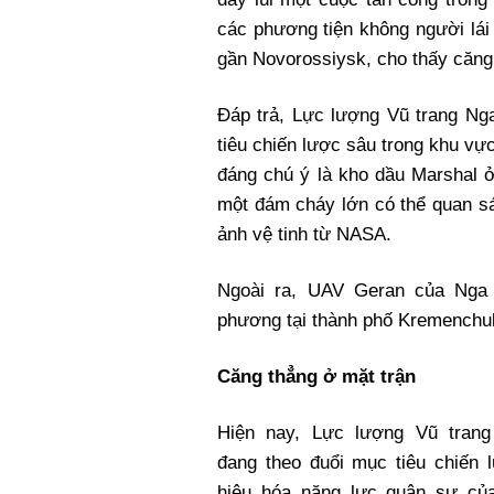
các phương tiện không người lá
gần Novorossiysk, cho thấy căng 
Đáp trả, Lực lượng Vũ trang N
tiêu chiến lược sâu trong khu vự
đáng chú ý là kho dầu Marshal ở
một đám cháy lớn có thể quan sá
ảnh vệ tinh từ NASA.
Ngoài ra, UAV Geran của Nga 
phương tại thành phố Kremenchu
Căng thẳng ở mặt trận
Hiện nay, Lực lượng Vũ tran
đang theo đuổi mục tiêu chiến 
hiệu hóa năng lực quân sự của