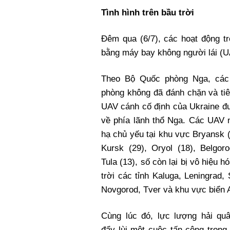
Xi nhan Trái Phải
Tình hình trên bầu trời
Bạn đọc viết
Đêm qua (6/7), các hoạt động tr
bằng máy bay không người lái (UA
Theo Bộ Quốc phòng Nga, các
phòng không đã đánh chặn và tiê
UAV cánh cố định của Ukraine đ
về phía lãnh thổ Nga. Các UAV 
hạ chủ yếu tại khu vực Bryansk (
Kursk (29), Oryol (18), Belgor
Tula (13), số còn lại bị vô hiệu h
trời các tỉnh Kaluga, Leningrad,
Novgorod, Tver và khu vực biển 
Cùng lúc đó, lực lượng hải qu
đẩy lùi một cuộc tấn công tron