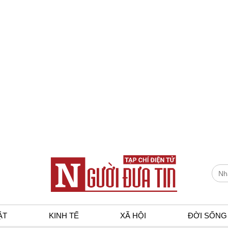
ẬT
KINH TẾ
XÃ HỘI
ĐỜI SỐNG