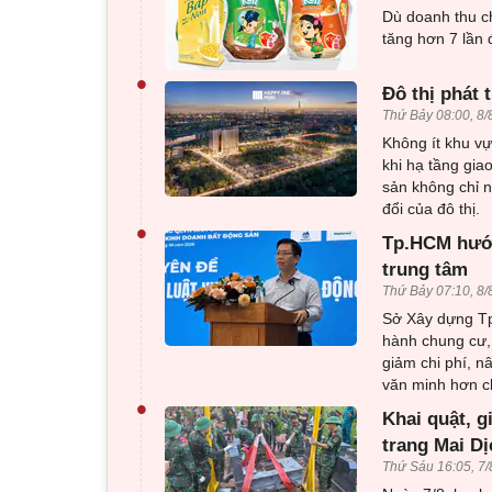
Dù doanh thu c
tăng hơn 7 lần 
•
Đô thị phát 
Thứ Bảy 08:00, 8/
Không ít khu vự
khi hạ tầng gia
sản không chỉ 
đổi của đô thị.
•
Tp.HCM hướn
trung tâm
Thứ Bảy 07:10, 8/
Sở Xây dựng Tp
hành chung cư,
giảm chi phí, n
văn minh hơn c
•
Khai quật, g
trang Mai Dị
Thứ Sáu 16:05, 7/