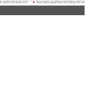
 hội khóa XVI
Đưa Nghị quyết Đại hội Đảng XIV vào cuộc sống
Hướng
ĐỜI SỐNG
Gia đình
Sức khỏe
Cần biết
g
Cộng đồng mạng
 – Đô thị