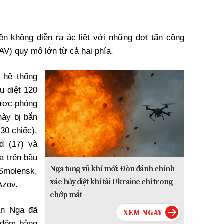
ên không diễn ra ác liệt với những đợt tấn công
V) quy mô lớn từ cả hai phía.
 hệ thống
u diệt 120
ược phóng
này bị bắn
30 chiếc),
od (17) và
óa trên bầu
Nga tung vũ khí mới: Đòn đánh chính
 Smolensk,
xác hủy diệt khí tài Ukraine chỉ trong
Azov.
chớp mắt
ân Nga đã
g đêm bằng