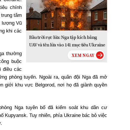
iêu chính
 trung tâm
c lượng Vũ
ng khi các
Bầu trời rực lửa: Nga tập kích bằng
UAV và tên lửa vào 141 mục tiêu Ukraine
ga thường
công buộc
i điều các
vững phòng tuyến. Ngoài ra, quân đội Nga đã mở
n giới khu vực Belgorod, nơi họ đã giành quyền
hòng Nga tuyên bố đã kiểm soát khu dân cư
hố Kupyansk. Tuy nhiên, phía Ukraine bác bỏ việc
.