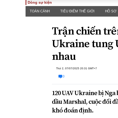
Dòng sự kiện
TOÀN CẢNH
TIÊU ĐIỂM THẾ GIỚI
HỒ SƠ
TOÀN CẢNH
PHÁP 
Tiêu điểm
Dòng ch
Trận chiến tr
luật
Chính sách
Góc nhìn 
Sự kiện
Ukraine tung 
Hồ sơ đi
Đối thoại
Tiếng nó
nhau
Thế giới
An ninh 
Thứ 2, 07/07/2025 20:31 GMT+7
0
120 UAV Ukraine bị Nga
dầu Marshal, cuộc đối đ
ĐA CHIỀU
INFOC
khó đoán định.
Quan điểm