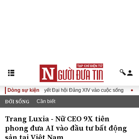
a Nghị quyết Đại hội Đảng XIV vào cuộc sống
Dòng sự kiện
Hướng tới 
ĐỜI SỐNG
Cần biết
Trang Luxia - Nữ CEO 9X tiên
phong đưa AI vào đầu tư bất động
sản tại Việt Nam