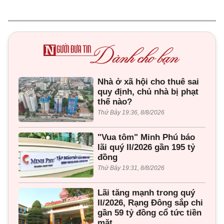
Nhà ở xã hội cho thuê sai
quy định, chủ nhà bị phạt
thế nào?
Thứ Bảy 19:36, 8/8/2026
"Vua tôm" Minh Phú báo
lãi quý II/2026 gần 195 tỷ
đồng
Thứ Bảy 19:31, 8/8/2026
Lãi tăng mạnh trong quý
II/2026, Rạng Đông sắp chi
gần 59 tỷ đồng cổ tức tiền
mặt