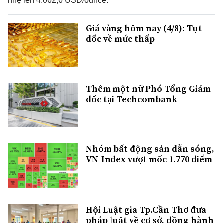
nhẹ lên 4.062,6 USD/ounce.
Giá vàng hôm nay (4/8): Tụt
dốc về mức thấp
Thêm một nữ Phó Tổng Giám
đốc tại Techcombank
Nhóm bất động sản dẫn sóng,
VN-Index vượt mốc 1.770 điểm
Hội Luật gia Tp.Cần Thơ đưa
pháp luật về cơ sở, đồng hành