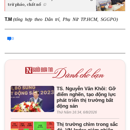
trữ pháo, chất nổ
(tổng hợp theo Dân trí, Phụ Nữ TP.HCM, SGGPO)
T.M
0
TS. Nguyễn Văn Khôi: Gỡ
điểm nghẽn, tạo động lực
phát triển thị trường bất
động sản
Thứ Năm 16:34, 6/8/2026
Thị trường chìm trong sắc