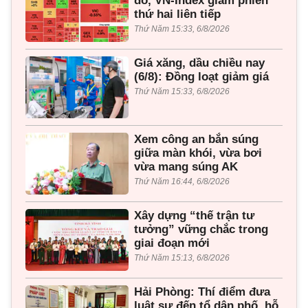
đỏ, VN-Index giảm phiên
thứ hai liên tiếp
Thứ Năm 15:33, 6/8/2026
Giá xăng, dầu chiều nay
(6/8): Đồng loạt giảm giá
Thứ Năm 15:33, 6/8/2026
Xem công an bắn súng
giữa màn khói, vừa bơi
vừa mang súng AK
Thứ Năm 16:44, 6/8/2026
Xây dựng “thế trận tư
tưởng” vững chắc trong
giai đoạn mới
Thứ Năm 15:13, 6/8/2026
Hải Phòng: Thí điểm đưa
luật sư đến tổ dân phố, hỗ