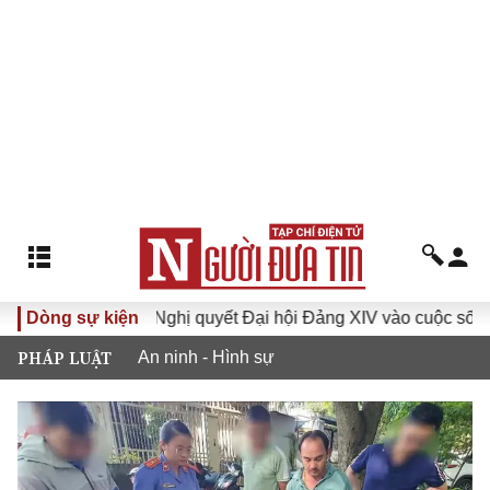
XVI
Dòng sự kiện
Đưa Nghị quyết Đại hội Đảng XIV vào cuộc sống
PHÁP LUẬT
An ninh - Hình sự