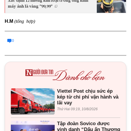
Xác định 12 miếng kim loại trong ống kính
máy ảnh là vàng "99,99"
(tổng hợp)
H.M
0
Viettel Post chịu sức ép
kép từ chi phí vận hành và
lãi vay
Thứ Hai 09:19, 10/8/2026
Tập đoàn Sovico được
vinh danh “Dấu ấn Thương