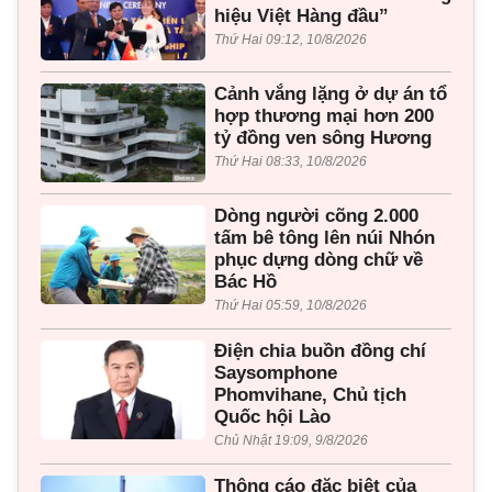
hiệu Việt Hàng đầu”
Thứ Hai 09:12, 10/8/2026
Cảnh vắng lặng ở dự án tổ
hợp thương mại hơn 200
tỷ đồng ven sông Hương
Thứ Hai 08:33, 10/8/2026
Dòng người cõng 2.000
tấm bê tông lên núi Nhón
phục dựng dòng chữ về
Bác Hồ
Thứ Hai 05:59, 10/8/2026
Điện chia buồn đồng chí
Saysomphone
Phomvihane, Chủ tịch
Quốc hội Lào
Chủ Nhật 19:09, 9/8/2026
Thông cáo đặc biệt của