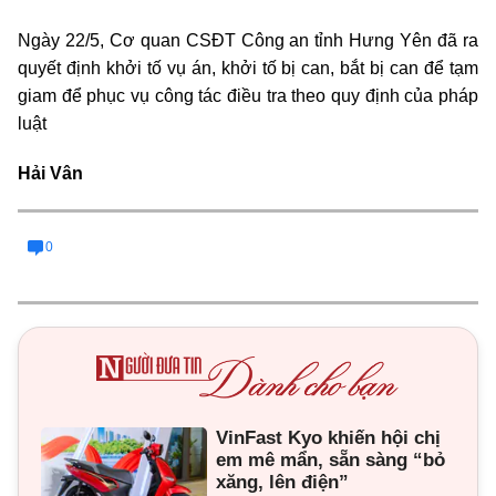
Ngày 22/5, Cơ quan CSĐT Công an tỉnh Hưng Yên đã ra
quyết định khởi tố vụ án, khởi tố bị can, bắt bị can để tạm
giam để phục vụ công tác điều tra theo quy định của pháp
luật
Hải Vân
0
VinFast Kyo khiến hội chị
em mê mẩn, sẵn sàng “bỏ
xăng, lên điện”