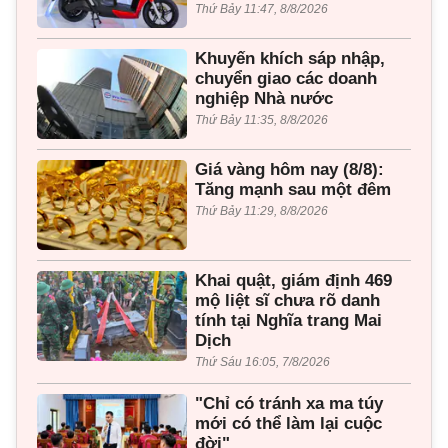
Thứ Bảy 11:47, 8/8/2026
Khuyến khích sáp nhập,
chuyển giao các doanh
nghiệp Nhà nước
Thứ Bảy 11:35, 8/8/2026
Giá vàng hôm nay (8/8):
Tăng mạnh sau một đêm
Thứ Bảy 11:29, 8/8/2026
Khai quật, giám định 469
mộ liệt sĩ chưa rõ danh
tính tại Nghĩa trang Mai
Dịch
Thứ Sáu 16:05, 7/8/2026
"Chỉ có tránh xa ma túy
mới có thể làm lại cuộc
đời"