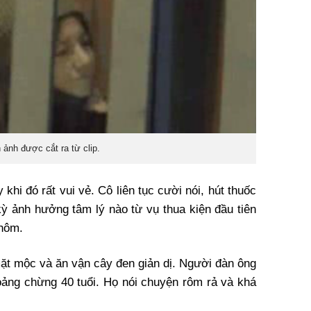
 ảnh được cắt ra từ clip.
khi đó rất vui vẻ. Cô liên tục cười nói, hút thuốc
kỳ ảnh hưởng tâm lý nào từ vụ thua kiện đầu tiên
 hôm.
mặt mộc và ăn vận cây đen giản dị. Người đàn ông
hoảng chừng 40 tuổi. Họ nói chuyện rôm rả và khá