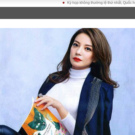
Kỳ họp không thường lệ thứ nhất, Quốc hội khóa XVI
LUẬT
KINH TẾ
XÃ HỘI
ảy pháp
Bất động sản
Dân sinh
Tài chính - Ngân
Giáo dục
luật gia
hàng
Văn hoá
ều tra
Kinh tế vĩ mô
Môi trườn
i công dân
Hồ sơ doanh
Giao thông
nghiệp
- Hình sự
Xu hướng thị
trường
Tiêu dùng và dư
luận
Công nghệ
US