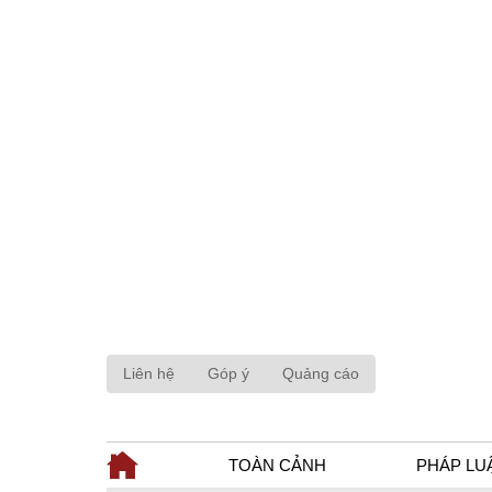
Liên hệ
Góp ý
Quảng cáo
TOÀN CẢNH
PHÁP LU