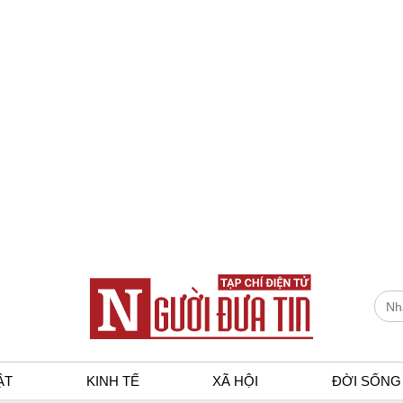
ẬT
KINH TẾ
XÃ HỘI
ĐỜI SỐNG