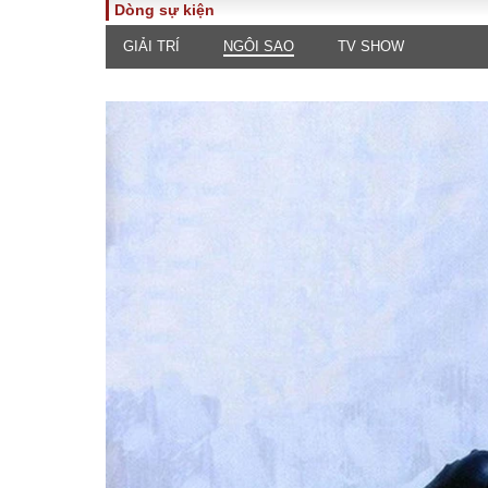
Dòng sự kiện
GIẢI TRÍ
NGÔI SAO
TV SHOW
TOÀN CẢNH
PHÁP 
Tiêu điểm
Dòng ch
luật
Chính sách
Góc nhìn 
Sự kiện
Hồ sơ đi
Đối thoại
Tiếng nó
Thế giới
An ninh 
ĐA CHIỀU
INFOC
Quan điểm