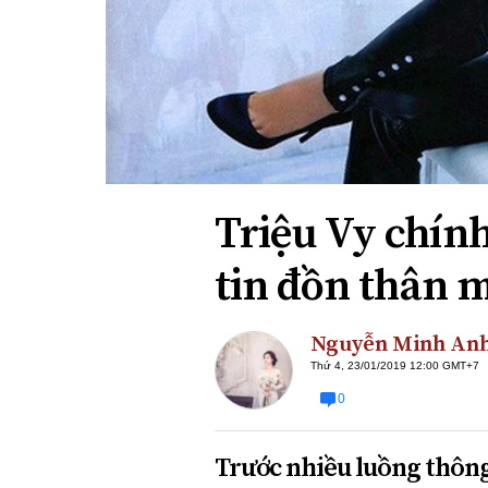
Xi nhan Trái Phải
Bạn đọc viết
Triệu Vy chính
tin đồn thân mậ
Nguyễn Minh An
Thứ 4, 23/01/2019 12:00 GMT+7
0
Trước nhiều luồng thông 