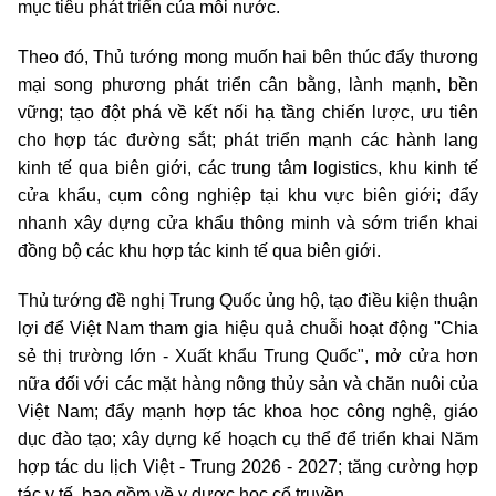
mục tiêu phát triển của mỗi nước.
Theo đó, Thủ tướng mong muốn hai bên thúc đẩy thương
mại song phương phát triển cân bằng, lành mạnh, bền
vững; tạo đột phá về kết nối hạ tầng chiến lược, ưu tiên
cho hợp tác đường sắt; phát triển mạnh các hành lang
kinh tế qua biên giới, các trung tâm logistics, khu kinh tế
cửa khẩu, cụm công nghiệp tại khu vực biên giới; đẩy
nhanh xây dựng cửa khẩu thông minh và sớm triển khai
đồng bộ các khu hợp tác kinh tế qua biên giới.
Thủ tướng đề nghị Trung Quốc ủng hộ, tạo điều kiện thuận
lợi để Việt Nam tham gia hiệu quả chuỗi hoạt động "Chia
sẻ thị trường lớn - Xuất khẩu Trung Quốc", mở cửa hơn
nữa đối với các mặt hàng nông thủy sản và chăn nuôi của
Việt Nam; đẩy mạnh hợp tác khoa học công nghệ, giáo
dục đào tạo; xây dựng kế hoạch cụ thể để triển khai Năm
hợp tác du lịch Việt - Trung 2026 - 2027; tăng cường hợp
tác y tế, bao gồm về y dược học cổ truyền.