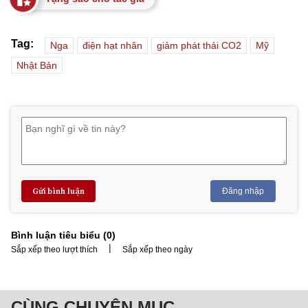
Tag:
Nga
điện hạt nhân
giảm phát thải CO2
Mỹ
Nhật Bản
Gửi bình luận
Đăng nhập
Bình luận tiêu biểu (
0
)
|
Sắp xếp theo lượt thích
Sắp xếp theo ngày
CÙNG CHUYÊN MỤC