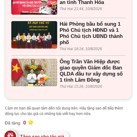
an tỉnh Thanh Hóa
Thứ Hai 21:44, 10/8/2026
Hải Phòng bầu bổ sung 1
Phó Chủ tịch HĐND và 1
Phó Chủ tịch UBND thành
phố
Thứ Hai 18:24, 10/8/2026
Ông Trần Văn Hiệp được
giao quyền Giám đốc Ban
QLDA đầu tư xây dựng số
1 tỉnh Lâm Đồng
Thứ Hai 15:26, 10/8/2026
Cảm ơn bạn đã quan tâm đến nội dung trên. Hãy tặng sao để tiếp thêm
động lực cho tác giả có những bài viết hay hơn nữa.
0
Đã tặng:
Tặng sao cho tác giả