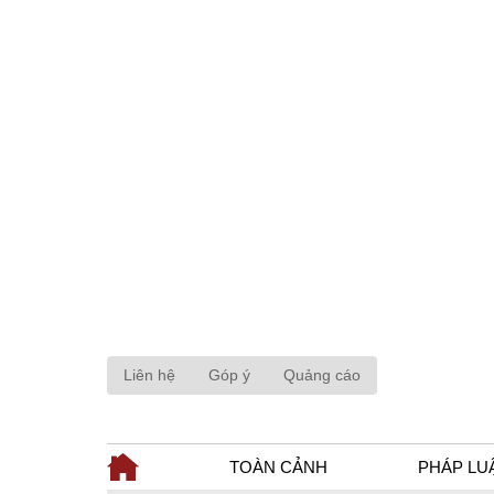
Liên hệ
Góp ý
Quảng cáo
TOÀN CẢNH
PHÁP LU