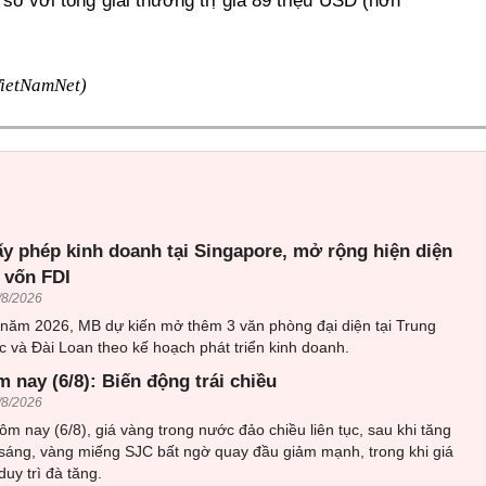
số với tổng giải thưởng trị giá 89 triệu USD (hơn
ietNamNet)
ấy phép kinh doanh tại Singapore, mở rộng hiện diện
 vốn FDI
/8/2026
 năm 2026, MB dự kiến mở thêm 3 văn phòng đại diện tại Trung
 và Đài Loan theo kế hoạch phát triển kinh doanh.
 nay (6/8): Biến động trái chiều
/8/2026
ôm nay (6/8), giá vàng trong nước đảo chiều liên tục, sau khi tăng
sáng, vàng miếng SJC bất ngờ quay đầu giảm mạnh, trong khi giá
uy trì đà tăng.