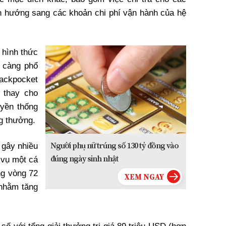
n hướng sang các khoản chi phí vận hành của hệ
 hình thức
 càng phổ
ackpocket
 thay cho
yền thống
g thưởng.
Người phụ nữ trúng số 130 tỷ đồng vào
 gây nhiều
đúng ngày sinh nhật
 vụ một cá
ng vòng 72
 nhằm tăng