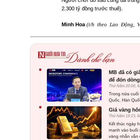
Người chơi đó sau cùng đã trúng 
2.300 tỷ đồng trước thuế).
(t/h theo Lao Động, V
Minh Hoa
•
MB đã có gi
để đón dòng
Thứ Năm 20:00, 6
Trong nửa cuối
Quốc, Hàn Quốc
•
Giá vàng hôm
Thứ Năm 19:15, 6
Kết thúc ngày h
mạnh vào buổi 
vàng nhẫn vẫn d