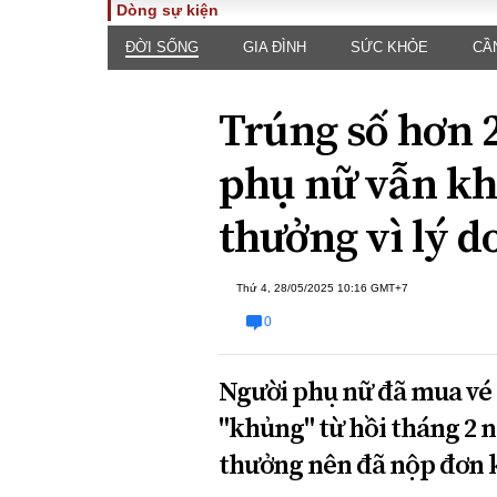
Dòng sự kiện
ĐỜI SỐNG
GIA ĐÌNH
SỨC KHỎE
CẦ
TOÀN CẢNH
PHÁP 
Tiêu điểm
Dòng ch
Trúng số hơn 2
luật
Chính sách
Góc nhìn 
Sự kiện
phụ nữ vẫn kh
Hồ sơ đi
Đối thoại
Tiếng nó
thưởng vì lý d
Thế giới
An ninh 
Thứ 4, 28/05/2025 10:16 GMT+7
0
Người phụ nữ đã mua vé số
"khủng" từ hồi tháng 2
ĐA CHIỀU
INFOC
thưởng nên đã nộp đơn 
Quan điểm