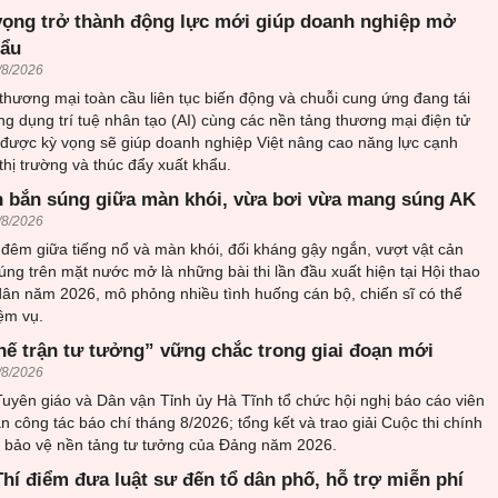
vọng trở thành động lực mới giúp doanh nghiệp mở
hẩu
/8/2026
thương mại toàn cầu liên tục biến động và chuỗi cung ứng đang tái
ứng dụng trí tuệ nhân tạo (AI) cùng các nền tảng thương mại điện tử
 được kỳ vọng sẽ giúp doanh nghiệp Việt nâng cao năng lực cạnh
thị trường và thúc đẩy xuất khẩu.
 bắn súng giữa màn khói, vừa bơi vừa mang súng AK
/8/2026
đêm giữa tiếng nổ và màn khói, đối kháng gậy ngắn, vượt vật cản
ng trên mặt nước mở là những bài thi lần đầu xuất hiện tại Hội thao
ân năm 2026, mô phỏng nhiều tình huống cán bộ, chiến sĩ có thể
ệm vụ.
hế trận tư tưởng” vững chắc trong giai đoạn mới
/8/2026
uyên giáo và Dân vận Tỉnh ủy Hà Tĩnh tổ chức hội nghị báo cáo viên
an công tác báo chí tháng 8/2026; tổng kết và trao giải Cuộc thi chính
về bảo vệ nền tảng tư tưởng của Đảng năm 2026.
hí điểm đưa luật sư đến tổ dân phố, hỗ trợ miễn phí