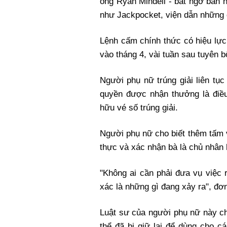
ông Ryan Mindell - bất ngờ ban 
như Jackpocket, viện dẫn những q
Lệnh cấm chính thức có hiệu lực
vào tháng 4, vài tuần sau tuyên bố
Người phụ nữ trúng giải liên tụ
quyền được nhận thưởng là điều
hữu vé số trúng giải.
Người phụ nữ cho biết thêm tấm 
thực và xác nhận bà là chủ nhân
"Không ai cần phải đưa vụ việc 
xác là những gì đang xảy ra", đơ
Luật sư của người phụ nữ này ch
thể đã bị giữ lại để dùng cho c