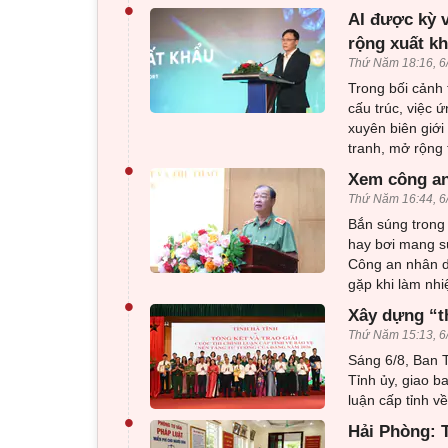
•
AI được kỳ 
rộng xuất k
Thứ Năm 18:16, 6
Trong bối cảnh 
cấu trúc, việc 
xuyên biên giới
tranh, mở rộng 
•
Xem công an
Thứ Năm 16:44, 6
Bắn súng trong 
hay bơi mang sú
Công an nhân d
gặp khi làm nhi
•
Xây dựng “t
Thứ Năm 15:13, 6
Sáng 6/8, Ban T
Tỉnh ủy, giao b
luận cấp tỉnh 
•
Hải Phòng: T