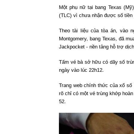
Xi nhan Trái Phải
Một phụ nữ tại bang Texas (Mỹ
Bạn đọc viết
(TLC) vì chưa nhận được số tiền 
Theo tài liệu của tòa án, vào n
Montgomery, bang Texas, đã mua
Jackpocket - nền tảng hỗ trợ dịc
Tấm vé bà sở hữu có dãy số trù
ngày vào lúc 22h12.
Trang web chính thức của xổ số 
rõ chỉ có một vé trùng khớp hoàn
52.