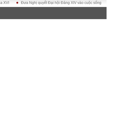
Đưa Nghị quyết Đại hội Đảng XIV vào cuộc sống
Hướng tới Đại hội đại
ĐỜI SỐNG
Gia đình
Sức khỏe
Cần biết
g
Cộng đồng mạng
 – Đô thị