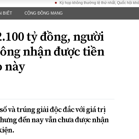
Kỳ họp không thường lệ thứ nhất, Quốc hội khóa XVI
N BIẾT
CỘNG ĐỒNG MẠNG
LUẬT
KINH TẾ
XÃ HỘI
ảy pháp
Bất động sản
Dân sinh
.100 tỷ đồng, người
Tài chính - Ngân
Giáo dục
luật gia
hàng
Văn hoá
ông nhận được tiền
ều tra
Kinh tế vĩ mô
Môi trườn
i công dân
Hồ sơ doanh
o này
Giao thông
nghiệp
- Hình sự
Xu hướng thị
trường
Tiêu dùng và dư
luận
Công nghệ
 và trúng giải độc đắc với giá trị
 nhưng đến nay vẫn chưa được nhận
US
kiện.