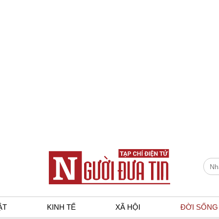
ẬT
KINH TẾ
XÃ HỘI
ĐỜI SỐNG