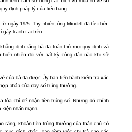
hành lệnh cấm sử dụng các dịch vụ mua hộ vé số
uy định pháp lý của tiểu bang.
 từ ngày 19/5. Tuy nhiên, ông Mindell đã từ chức
 gây tranh cãi trên.
c khẳng định rằng bà đã tuân thủ mọi quy định và
 hiển nhiên đối với bất kỳ công dân nào khi sở
vé của bà đã được Ủy ban tiến hành kiểm tra xác
 hợp pháp của dãy số trúng thưởng.
ra tòa chỉ để nhận tiền trúng số. Nhưng đó chính
n kiện nhấn mạnh.
o rằng, khoản tiền trúng thưởng của thân chủ có
ác mục đích khác, bao gồm việc chi trả cho các