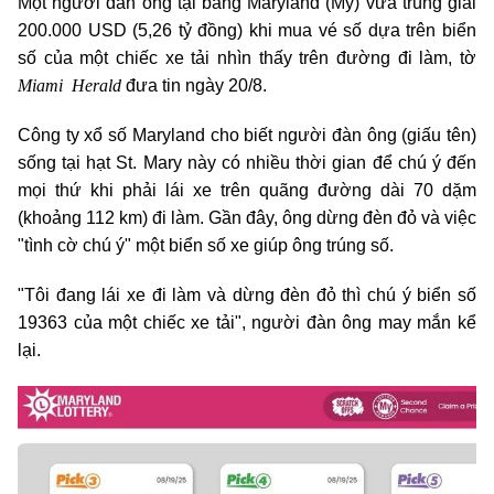
Một người đàn ông tại bang Maryland (Mỹ) vừa trúng giải
200.000 USD (5,26 tỷ đồng) khi mua vé số dựa trên biển
số của một chiếc xe tải nhìn thấy trên đường đi làm, tờ
Miami Herald
đưa tin ngày 20/8.
Công ty xổ số Maryland cho biết người đàn ông (giấu tên)
sống tại hạt St. Mary này có nhiều thời gian để chú ý đến
mọi thứ khi phải lái xe trên quãng đường dài 70 dặm
(khoảng 112 km) đi làm. Gần đây, ông dừng đèn đỏ và việc
"tình cờ chú ý" một biển số xe giúp ông trúng số.
"Tôi đang lái xe đi làm và dừng đèn đỏ thì chú ý biển số
19363 của một chiếc xe tải", người đàn ông may mắn kể
lại.