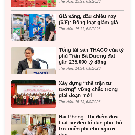
Thứ Năm 15:33, 6/8/2026
Giá xăng, dầu chiều nay
(6/8): Đồng loạt giảm giá
Thứ Năm 15:33, 6/8/2026
Tổng tài sản THACO của tỷ
phú Trần Bá Dương đạt
gần 235.000 tỷ đồng
Thứ Năm 14:34, 6/8/2026
Xây dựng “thế trận tư
tưởng” vững chắc trong
giai đoạn mới
Thứ Năm 15:13, 6/8/2026
Hải Phòng: Thí điểm đưa
luật sư đến tổ dân phố, hỗ
trợ miễn phí cho người
dân