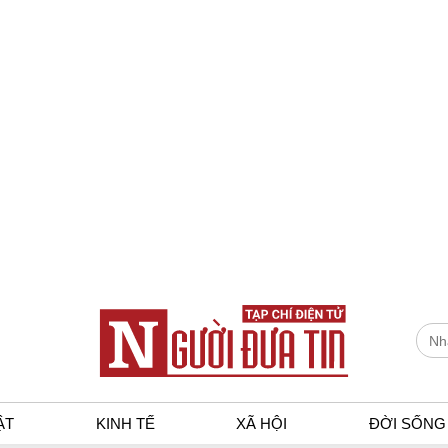
ẬT
KINH TẾ
XÃ HỘI
ĐỜI SỐNG