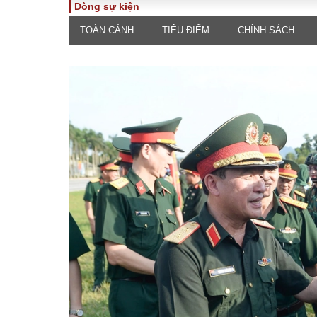
Dòng sự kiện
TOÀN CẢNH
TIÊU ĐIỂM
CHÍNH SÁCH
TOÀN CẢNH
PHÁP 
Tiêu điểm
Dòng ch
luật
Chính sách
Góc nhìn 
Sự kiện
Hồ sơ đi
Đối thoại
Tiếng nó
Thế giới
An ninh 
ĐA CHIỀU
INFOC
Quan điểm