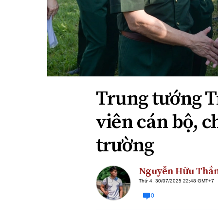
Xi nhan Trái Phải
Bạn đọc viết
Trung tướng T
viên cán bộ, ch
trường
Nguyễn Hữu Thắ
Thứ 4, 30/07/2025 22:48 GMT+7
0