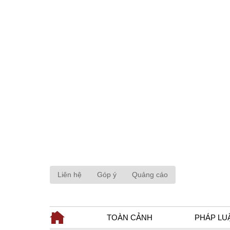
Liên hệ
Góp ý
Quảng cáo
TOÀN CẢNH
PHÁP LU