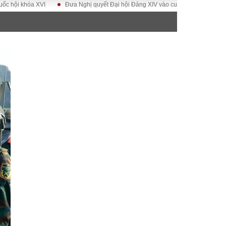
VI
Đưa Nghị quyết Đại hội Đảng XIV vào cuộc sống
Hướng tới Đại hội
ĐỜI SỐNG
Gia đình
Sức khỏe
Cần biết
g
Cộng đồng mạng
 – Đô thị