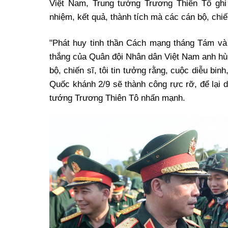
Việt Nam, Trung tướng Trương Thiên Tô ghi n
nhiệm, kết quả, thành tích mà các cán bộ, chiế
"Phát huy tinh thần Cách mạng tháng Tám và Q
thắng của Quân đội Nhân dân Việt Nam anh hùn
bộ, chiến sĩ, tôi tin tưởng rằng, cuộc diễu b
Quốc khánh 2/9 sẽ thành công rực rỡ, để lại 
tướng Trương Thiên Tô nhấn mạnh.