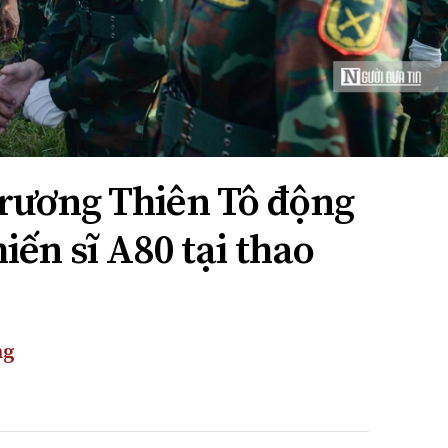
rương Thiên Tô động
iến sĩ A80 tại thao
ng