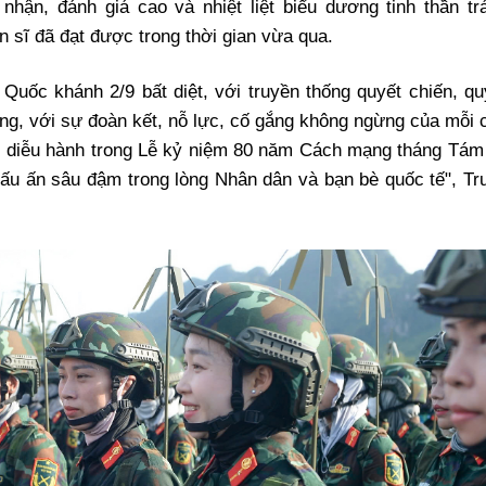
hận, đánh giá cao và nhiệt liệt biểu dương tinh thần tr
n sĩ đã đạt được trong thời gian vừa qua.
uốc khánh 2/9 bất diệt, với truyền thống quyết chiến, qu
g, với sự đoàn kết, nỗ lực, cố gắng không ngừng của mỗi 
inh, diễu hành trong Lễ kỷ niệm 80 năm Cách mạng tháng Tám
dấu ấn sâu đậm trong lòng Nhân dân và bạn bè quốc tế", Tr