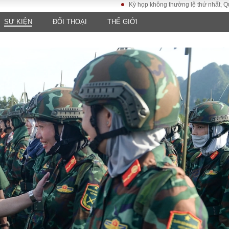
Kỳ họp không thường lệ thứ nhất, Quốc hội khóa X
SỰ KIỆN
ĐỐI THOẠI
THẾ GIỚI
LUẬT
KINH TẾ
XÃ HỘI
ảy pháp
Bất động sản
Dân sinh
Tài chính - Ngân
Giáo dục
luật gia
hàng
Văn hoá
ều tra
Kinh tế vĩ mô
Môi trườn
i công dân
Hồ sơ doanh
Giao thông
nghiệp
- Hình sự
Xu hướng thị
trường
Tiêu dùng và dư
luận
Công nghệ
US