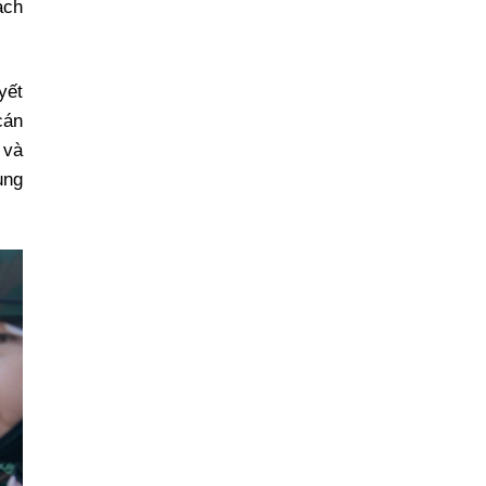
ách
yết
cán
 và
ung