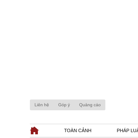
Liên hệ
Góp ý
Quảng cáo
TOÀN CẢNH
PHÁP LU