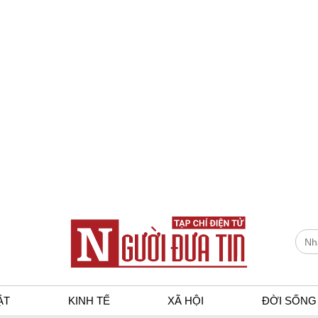
ẬT
KINH TẾ
XÃ HỘI
ĐỜI SỐNG