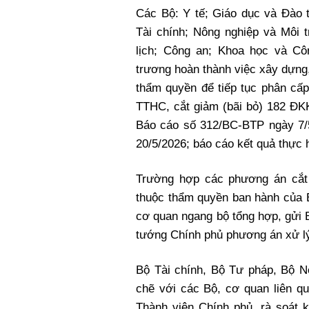
Các Bộ: Y tế; Giáo dục và Đào t
Tài chính; Nông nghiệp và Môi
lịch; Công an; Khoa học và C
trương hoàn thành việc xây dựng
thẩm quyền để tiếp tục phân cấ
TTHC, cắt giảm (bãi bỏ) 182 ĐKK
Báo cáo số 312/BC-BTP ngày 7/
20/5/2026; báo cáo kết quả thực 
Trường hợp các phương án cắt
thuộc thẩm quyền ban hành của B
cơ quan ngang bộ tổng hợp, gửi 
tướng Chính phủ phương án xử l
Bộ Tài chính, Bộ Tư pháp, Bộ Nô
chẽ với các Bộ, cơ quan liên qua
Thành viên Chính phủ, rà soát k