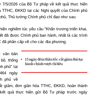
 7/5/2026 của Bộ Tư pháp về kết quả thực hiện
óa TTHC, ĐKKD tại các Nghị quyết của Chính phủ
phủ, Thủ tướng Chính phủ chỉ đạo như sau:
iện nghiêm túc yêu cầu "Khẩn trương triển khai,
ết đã được Chính phủ ban hành, nhất là các trình
HC đã phân cấp về cho các địa phương.
c văn bản
15 ngày đêm thần tốc cắt giảm thủ tục
bộ, thống
hành chính vượt chỉ tiêu
h phủ" tại
464 ngày
nh phủ về
 cắt giảm, đơn giản hóa TTHC, ĐKKD, hoàn thành
 kết quả thực hiện gửi Bộ Tư pháp trước ngày