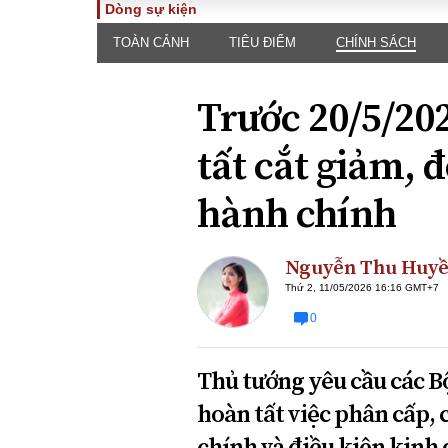
Dòng sự kiện
TOÀN CẢNH
TIÊU ĐIỂM
CHÍNH SÁCH
TOÀN CẢNH
PHÁP 
Tiêu điểm
Dòng ch
Trước 20/5/20
luật
Chính sách
Góc nhìn 
Sự kiện
tất cắt giảm, 
Hồ sơ đi
Đối thoại
Tiếng nó
hành chính
Thế giới
An ninh 
Nguyễn Thu Huy
Thứ 2, 11/05/2026 16:16 GMT+7
0
Thủ tướng yêu cầu các B
ĐA CHIỀU
INFOC
hoàn tất việc phân cấp, 
Quan điểm
chính và điều kiện kinh 