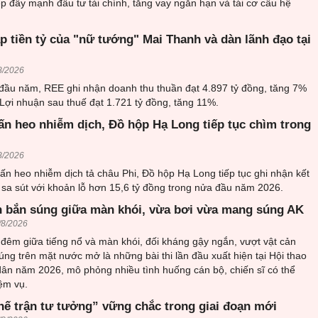
p đẩy mạnh đầu tư tài chính, tăng vay ngắn hạn và tái cơ cấu hệ
 tiền tỷ của "nữ tướng" Mai Thanh và dàn lãnh đạo tại
8/2026
 đầu năm, REE ghi nhận doanh thu thuần đạt 4.897 tỷ đồng, tăng 7%
 Lợi nhuận sau thuế đạt 1.721 tỷ đồng, tăng 11%.
ấn heo nhiễm dịch, Đồ hộp Hạ Long tiếp tục chìm trong
8/2026
ấn heo nhiễm dịch tả châu Phi, Đồ hộp Hạ Long tiếp tục ghi nhận kết
sa sút với khoản lỗ hơn 15,6 tỷ đồng trong nửa đầu năm 2026.
 bắn súng giữa màn khói, vừa bơi vừa mang súng AK
/8/2026
đêm giữa tiếng nổ và màn khói, đối kháng gậy ngắn, vượt vật cản
ng trên mặt nước mở là những bài thi lần đầu xuất hiện tại Hội thao
ân năm 2026, mô phỏng nhiều tình huống cán bộ, chiến sĩ có thể
ệm vụ.
hế trận tư tưởng” vững chắc trong giai đoạn mới