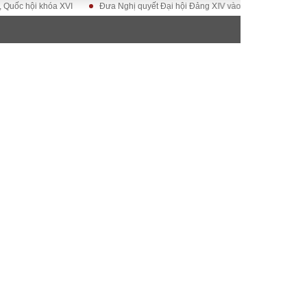
ội khóa XVI
Đưa Nghị quyết Đại hội Đảng XIV vào cuộc sống
Hướng tớ
ĐỜI SỐNG
Gia đình
Sức khỏe
Cần biết
g
Cộng đồng mạng
 – Đô thị