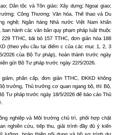
ạo; Dân tộc và Tôn giáo; Xây dựng; Ngoại giao;
 trường; Công Thương; Văn hóa, Thể thao và Du
ông nghệ; Ngân hàng Nhà nước Việt Nam khẩn
, ban hành các văn bản quy phạm pháp luật thuộc
p 229 TTHC, bãi bỏ 157 TTHC, đơn giản hóa 188
D (theo yêu cầu tại điểm c của các mục 1, 2, 3
5/2026 của Bộ Tư pháp), hoàn thành trước ngày
hiện gửi Bộ Tư pháp trước ngày 22/5/2026.
 giảm, phân cấp, đơn giản TTHC, ĐKKD không
ộ trưởng, Thủ trưởng cơ quan ngang bộ, thì Bộ,
Bộ Tư pháp trước ngày 18/5/2026 để báo cáo Thủ
ý.
ng nghiệp và Môi trường chủ trì, phối hợp chặt
n nghiên cứu, tiếp thu, giải trình đầy đủ ý kiến
ỹ lưỡng, hoàn thiện nội dung và hồ sơ trình dự