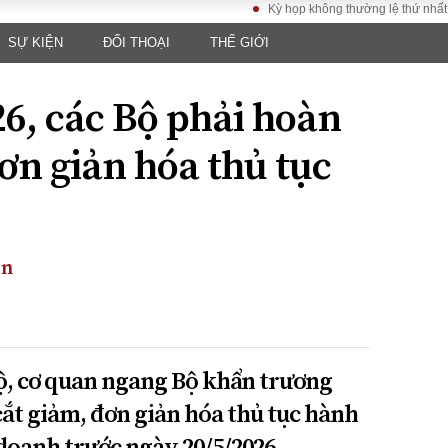
Kỳ họp không thường lệ thứ nhất, Quốc h
SỰ KIỆN
ĐỐI THOẠI
THẾ GIỚI
LUẬT
KINH TẾ
XÃ HỘI
ảy pháp
Bất động sản
Dân sinh
26, các Bộ phải hoàn
Tài chính - Ngân
Giáo dục
luật gia
hàng
Văn hoá
đơn giản hóa thủ tục
ều tra
Kinh tế vĩ mô
Môi trườn
i công dân
Hồ sơ doanh
Giao thông
nghiệp
- Hình sự
Xu hướng thị
trường
ền
Tiêu dùng và dư
luận
Công nghệ
ộ, cơ quan ngang Bộ khẩn trương
US
cắt giảm, đơn giản hóa thủ tục hành
doanh trước ngày 20/5/2026.