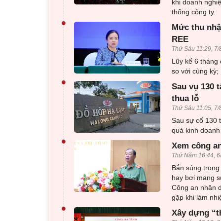
khi doanh nghiệ
thống công ty.
•
Mức thu nhập
REE
Thứ Sáu 11:29, 7/
Lũy kế 6 tháng
so với cùng kỳ;
•
Sau vụ 130 t
thua lỗ
Thứ Sáu 11:05, 7/
Sau sự cố 130 t
quả kinh doanh 
•
Xem công an
Thứ Năm 16:44, 6
Bắn súng trong 
hay bơi mang sú
Công an nhân d
gặp khi làm nhi
•
Xây dựng “t