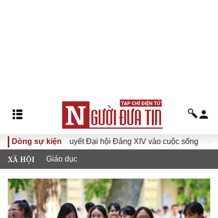
Đưa Nghị quyết Đại hội Đảng XIV vào cuộc sống
Dòng sự kiện
Hướng t
XÃ HỘI
Giáo dục