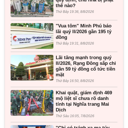
thế nào?
Thứ Bảy 19:36, 8/8/2026
"Vua tôm" Minh Phú báo
lãi quý II/2026 gần 195 tỷ
đồng
Thứ Bảy 19:31, 8/8/2026
Lãi tăng mạnh trong quý
II/2026, Rạng Đông sắp chi
gần 59 tỷ đồng cổ tức tiền
mặt
Thứ Bảy 16:50, 8/8/2026
Khai quật, giám định 469
mộ liệt sĩ chưa rõ danh
tính tại Nghĩa trang Mai
Dịch
Thứ Sáu 16:05, 7/8/2026
"Chỉ có tránh xa ma túy