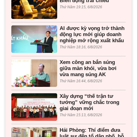
Biến động trái chiều
Thứ Năm 19:15, 6/8/2026
AI được kỳ vọng trở thành
động lực mới giúp doanh
nghiệp mở rộng xuất khẩu
Thứ Năm 18:16, 6/8/2026
Xem công an bắn súng
giữa màn khói, vừa bơi
vừa mang súng AK
Thứ Năm 16:44, 6/8/2026
Xây dựng “thế trận tư
tưởng” vững chắc trong
giai đoạn mới
Thứ Năm 15:13, 6/8/2026
Hải Phòng: Thí điểm đưa
luật sư đến tổ dân phố, hỗ