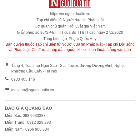
https://m.nguoiduatin.vn
Tạp chí điện tử Người đưa tin Pháp luật
Cơ quan chủ quản: Hội Luật gia Việt Nam
Giấy phép số 80/GP-BTTTT của Bộ TT&TT cấp ngày 27/2/2020
Tổng biên tập: Phạm Quốc Huy
Bản quyền thuộc Tạp chí điện tử Người đưa tin Pháp luật - Tạp chí Đời sống
và Pháp luật. Chỉ được phép dẫn nguồn khi có thoả thuận bằng văn bản.
Tầng 4, Tòa tháp Ngôi Sao - Star Tower, đường Dương Đình Nghệ -
Phường Cầu Giấy - Hà Nội
0903 405 146
toasoan@nguoiduatin.vn
BÁO GIÁ QUẢNG CÁO
Miền Bắc: 098 9033388
Miền Trung : 0912 329 293
Miền Nam : 0966 908 584