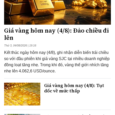
Giá vàng hôm nay (4/8): Đảo chiều đi
lên
Thứ 3, 04/08/2026 | 19:16
Kết thúc ngày hôm nay (4/8), ghi nhận diễn biến trái chiều
so với đầu phiên khi giá vàng SJC tại nhiều doanh nghiệp
đồng loạt tăng nhẹ. Trong khi đó, vàng thế giới nhích tăng
nhẹ lên 4.062,6 USD/ounce.
Giá vàng hôm nay (4/8): Tụt
dốc về mức thấp