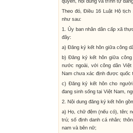
quyền, nội dung và trình tự đăn
Theo đó, Điều 16 Luật Hộ tịch
như sau:
1. Ủy ban nhân dân cấp xã thự
đây:
a) Đăng ký kết hôn giữa công d
b) Đăng ký kết hôn giữa công
nước ngoài, với công dân Việt
Nam chưa xác định được quốc tị
c) Đăng ký kết hôn cho người
đang sinh sống tại Việt Nam, ng
2. Nội dung đăng ký kết hôn gồ
a) Họ, chữ đệm (nếu có), tên; n
trú; số định danh cá nhân; thô
nam và bên nữ;