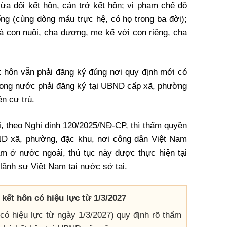
lừa dối kết hôn, cản trở kết hôn; vi phạm chế độ
ng (cùng dòng máu trực hệ, có họ trong ba đời);
à con nuôi, cha dượng, mẹ kế với con riêng, cha
t hôn vẫn phải đăng ký đúng nơi quy định mới có
 trong nước phải đăng ký tại UBND cấp xã, phường
ên cư trú.
, theo Nghị định 120/2025/NĐ-CP, thì thẩm quyền
ND xã, phường, đặc khu, nơi công dân Việt Nam
am ở nước ngoài, thủ tục này được thực hiện tại
lãnh sự Việt Nam tại nước sở tại.
kết hôn có hiệu lực từ 1/3/2027
có hiệu lực từ ngày 1/3/2027) quy định rõ thẩm