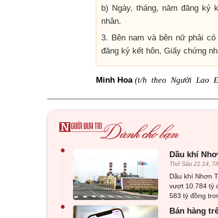
b) Ngày, tháng, năm đăng ký k
nhân.
3. Bên nam và bên nữ phải có 
đăng ký kết hôn, Giấy chứng nh
(t/h theo Người Lao 
Minh Hoa
•
Dầu khí Nhơn
Thứ Sáu 21:14, 7/
Dầu khí Nhơn Tr
vượt 10.784 tỷ 
583 tỷ đồng tro
•
Bán hàng tr