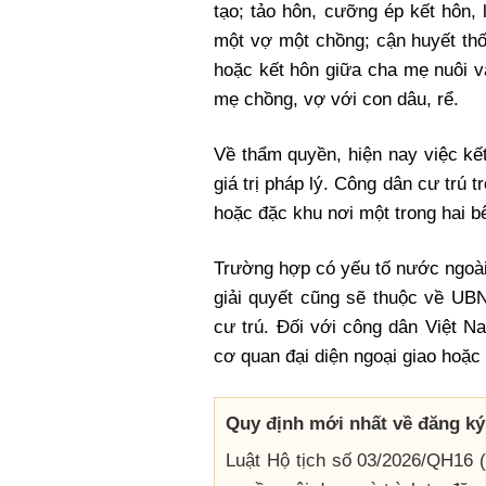
tạo; tảo hôn, cưỡng ép kết hôn, 
một vợ một chồng; cận huyết thố
hoặc kết hôn giữa cha mẹ nuôi v
mẹ chồng, vợ với con dâu, rể.
Về thẩm quyền, hiện nay việc kế
giá trị pháp lý. Công dân cư trú
hoặc đặc khu nơi một trong hai b
Trường hợp có yếu tố nước ngoài
giải quyết cũng sẽ thuộc về UB
cư trú. Đối với công dân Việt N
cơ quan đại diện ngoại giao hoặc 
Quy định mới nhất về đăng ký 
Luật Hộ tịch số 03/2026/QH16 (