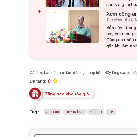
sẵn sàng tái h
•
Xem công an
Thứ Năm 16:44, 6
Bắn súng trong 
hay bơi mang sú
Công an nhân d
gặp khi làm nhi
Cảm ơn bạn đã quan tâm đến nội dung trên. Hãy tặng sao để tiếp
0
Đã tặng:
Tặng sao cho tác giả
Tag:
vi phạm
trường hợp
kết hôn
hủy