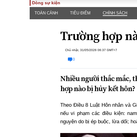
Dòng sự kiện
TOÀN CẢNH
TIÊU ĐIỂM
CHÍNH SÁCH
TOÀN CẢNH
PHÁP 
Tiêu điểm
Dòng ch
Trường hợp nà
luật
Chính sách
Góc nhìn 
Sự kiện
Hồ sơ đi
Chủ nhật, 31/05/2026 06:37 GMT+7
Đối thoại
Tiếng nó
Thế giới
0
An ninh 
Nhiều người thắc mắc, t
hợp nào bị hủy kết hôn?
Theo Điều 8 Luật Hôn nhân và Gia
nếu vi phạm các điều kiện: nam
ĐA CHIỀU
INFOC
nguyện do bị ép buộc, lừa dối; h
Quan điểm