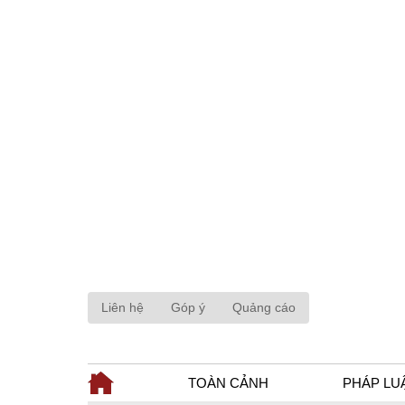
Liên hệ
Góp ý
Quảng cáo
TOÀN CẢNH
PHÁP LU