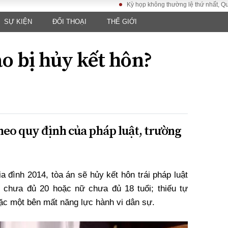
Kỳ họp không thường lệ thứ nhất, Quốc hội 
SỰ KIỆN
ĐỐI THOẠI
THẾ GIỚI
LUẬT
KINH TẾ
XÃ HỘI
ảy pháp
Bất động sản
Dân sinh
o bị hủy kết hôn?
Tài chính - Ngân
Giáo dục
luật gia
hàng
Văn hoá
ều tra
Kinh tế vĩ mô
Môi trườn
i công dân
Hồ sơ doanh
Giao thông
nghiệp
- Hình sự
Xu hướng thị
heo quy định của pháp luật, trường
trường
Tiêu dùng và dư
luận
Công nghệ
 đình 2014, tòa án sẽ hủy kết hôn trái pháp luật
 chưa đủ 20 hoặc nữ chưa đủ 18 tuổi; thiếu tự
US
oặc một bên mất năng lực hành vi dân sự.