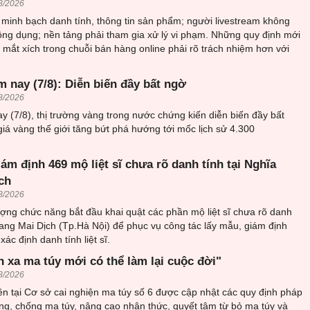
8/2026
minh bạch danh tính, thông tin sản phẩm; người livestream không
ông dụng; nền tảng phải tham gia xử lý vi phạm. Những quy định mới
mắt xích trong chuỗi bán hàng online phải rõ trách nhiệm hơn với
 nay (7/8): Diễn biến đầy bất ngờ
8/2026
y (7/8), thị trường vàng trong nước chứng kiến diễn biến đầy bất
giá vàng thế giới tăng bứt phá hướng tới mốc lịch sử 4.300
iám định 469 mộ liệt sĩ chưa rõ danh tính tại Nghĩa
ch
8/2026
ượng chức năng bắt đầu khai quật các phần mộ liệt sĩ chưa rõ danh
trang Mai Dịch (Tp.Hà Nội) để phục vụ công tác lấy mẫu, giám định
ác định danh tính liệt sĩ.
h xa ma túy mới có thể làm lại cuộc đời"
8/2026
n tại Cơ sở cai nghiện ma túy số 6 được cập nhật các quy định pháp
ng, chống ma túy, nâng cao nhận thức, quyết tâm từ bỏ ma túy và