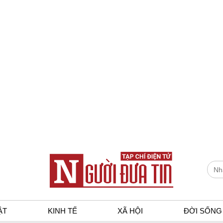
ẬT
KINH TẾ
XÃ HỘI
ĐỜI SỐNG