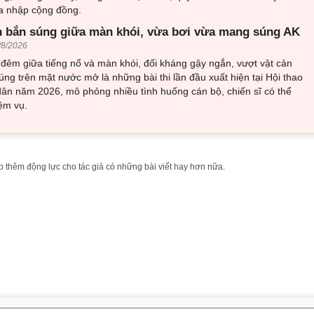
òa nhập cộng đồng.
 bắn súng giữa màn khói, vừa bơi vừa mang súng AK
/8/2026
đêm giữa tiếng nổ và màn khói, đối kháng gậy ngắn, vượt vật cản
ng trên mặt nước mở là những bài thi lần đầu xuất hiện tại Hội thao
ân năm 2026, mô phỏng nhiều tình huống cán bộ, chiến sĩ có thể
ệm vụ.
 thêm động lực cho tác giả có những bài viết hay hơn nữa.