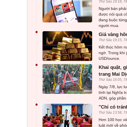
Thứ Sáu 19:18, 7/
Người bán phải 
được nói quá c
đang buộc từng 
người mua.
•
Giá vàng hôm
Thứ Sáu 19:15, 7/
Kết thúc hôm na
ngờ. Trong khi 
USD/ounce.
•
Khai quật, g
trang Mai Dị
Thứ Sáu 16:05, 7/
Ngày 7/8, lực l
tính tại Nghĩa 
ADN, góp phần x
•
"Chỉ có trán
Thứ Sáu 13:58, 7/
Hơn 100 học viê
luật mới về phò