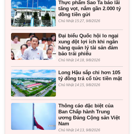
Thực phẩm Sao Ta báo lãi
tăng vọt, nắm gần 2.000 tỷ
đồng tiền gửi
Chủ Nhật 15:27, 9/8/2026
Đại biểu Quốc hội lo ngại
xung đột lợi ích khi ngân
hàng quản lý tài sản đảm
bảo trái phiếu
Chủ Nhật 14:18, 9/8/2026
Long Hậu sắp chi hơn 105
tỷ đồng trả cổ tức tiền mặt
Chủ Nhật 14:15, 9/8/2026
Thông cáo đặc biệt của
Ban Chấp hành Trung
ương Đảng Cộng sản Việt
Nam
Chủ Nhật 14:13, 9/8/2026