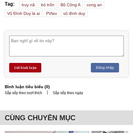
Tag:
truy nã
bỏ trốn
Bộ Công A
cong an
Vũ Đình Duy là ai
PVtex
vũ đình duy
Gửi bình luận
Đăng nhập
Bình luận tiêu biểu (
0
)
|
Sắp xếp theo lượt thích
Sắp xếp theo ngày
CÙNG CHUYÊN MỤC