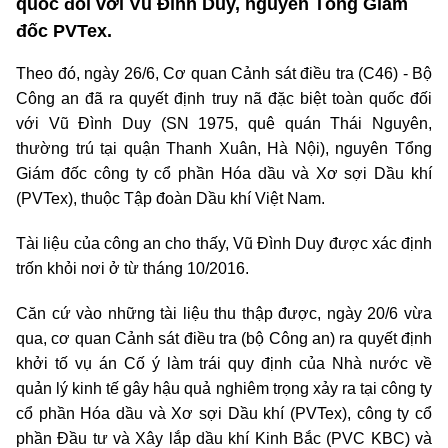
quốc đối với Vũ Đình Duy, nguyên Tổng Giám
đốc PVTex.
Theo đó, ngày 26/6, Cơ quan Cảnh sát điều tra (C46) - Bộ
Công an đã ra quyết định truy nã đặc biệt toàn quốc đối
với Vũ Đình Duy (SN 1975, quê quán Thái Nguyên,
thường trú tại quận Thanh Xuân, Hà Nội), nguyên Tổng
Giám đốc công ty cổ phần Hóa dầu và Xơ sợi Dầu khí
(PVTex), thuộc Tập đoàn Dầu khí Việt Nam.
Tài liệu của công an cho thấy, Vũ Đình Duy được xác định
trốn khỏi nơi ở từ tháng 10/2016.
Căn cứ vào những tài liệu thu thập được, ngày 20/6 vừa
qua, cơ quan Cảnh sát điều tra (bộ Công an) ra quyết định
khởi tố vụ án Cố ý làm trái quy định của Nhà nước về
quản lý kinh tế gây hậu quả nghiêm trọng xảy ra tại công ty
cổ phần Hóa dầu và Xơ sợi Dầu khí (PVTex), công ty cổ
phần Đầu tư và Xây lắp dầu khí Kinh Bắc (PVC KBC) và