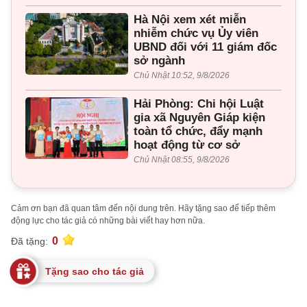
Hà Nội xem xét miễn
nhiễm chức vụ Ủy viên
UBND đối với 11 giám đốc
sở ngành
Chủ Nhật 10:52, 9/8/2026
Hải Phòng: Chi hội Luật
gia xã Nguyên Giáp kiện
toàn tổ chức, đẩy mạnh
hoạt động từ cơ sở
Chủ Nhật 08:55, 9/8/2026
Cảm ơn bạn đã quan tâm đến nội dung trên. Hãy tặng sao để tiếp thêm
động lực cho tác giả có những bài viết hay hơn nữa.
0
Đã tặng:
Tặng sao cho tác giả