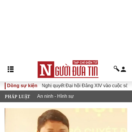
XVI
Dòng sự kiện
Đưa Nghị quyết Đại hội Đảng XIV vào cuộc sống
PHÁP LUẬT
An ninh - Hình sự