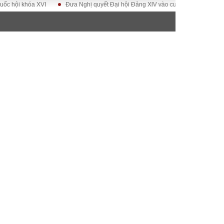
 khóa XVI
Đưa Nghị quyết Đại hội Đảng XIV vào cuộc sống
Hướng tới 
ĐỜI SỐNG
Gia đình
Sức khỏe
Cần biết
g
Cộng đồng mạng
 – Đô thị