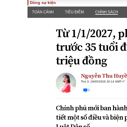
Dòng sự kiện
TOÀN CẢNH
TIÊU ĐIỂM
CHÍNH SÁCH
TOÀN CẢNH
PHÁP 
Tiêu điểm
Dòng ch
Từ 1/1/2027, p
luật
Chính sách
Góc nhìn 
Sự kiện
trước 35 tuổi đ
Hồ sơ đi
Đối thoại
Tiếng nó
triệu đồng
Thế giới
An ninh 
Nguyễn Thu Huy
Thứ 3, 19/05/2026 20:14 GMT+7
0
Chính phủ mới ban hành 
ĐA CHIỀU
INFOC
tiết một số điều và biện
Quan điểm
Luật Dân số.