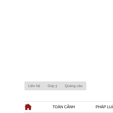
Liên hệ
Góp ý
Quảng cáo
TOÀN CẢNH
PHÁP LU