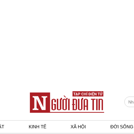
ẬT
KINH TẾ
XÃ HỘI
ĐỜI SỐNG