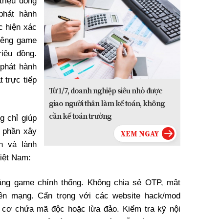
triệu đồng
phát hành
 hiện xác
riêng game
iệu đồng.
 phát hành
 trực tiếp
Từ 1/7, doanh nghiệp siêu nhỏ được
giao người thân làm kế toán, không
cần kế toán trưởng
g chỉ giúp
p phần xây
n và lành
iệt Nam:
tảng game chính thống. Không chia sẻ OTP, mật
rên mạng. Cẩn trọng với các website hack/mod
y cơ chứa mã độc hoặc lừa đảo. Kiểm tra kỹ nội