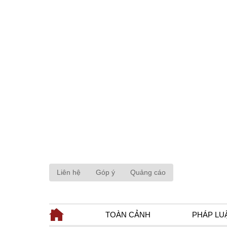
Liên hệ
Góp ý
Quảng cáo
TOÀN CẢNH
PHÁP LU