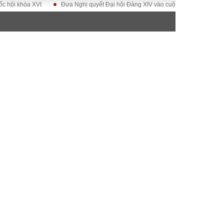
khóa XVI
Đưa Nghị quyết Đại hội Đảng XIV vào cuộc sống
Hướng tới Đ
ĐỜI SỐNG
Gia đình
Sức khỏe
Cần biết
g
Cộng đồng mạng
 – Đô thị