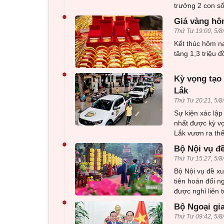
trưởng 2 con số
•
Giá vàng hô
Thứ Tư 19:00, 5/8
Kết thúc hôm n
tăng 1,3 triệu 
•
Kỳ vọng tạo 
Lắk
Thứ Tư 20:21, 5/8
Sự kiện xác lập
nhất được kỳ v
Lắk vươn ra thế
•
Bộ Nội vụ đ
Thứ Tư 15:27, 5/8
Bộ Nội vụ đề x
tiên hoán đổi n
được nghỉ liên 
•
Bộ Ngoại gi
Thứ Tư 09:42, 5/8