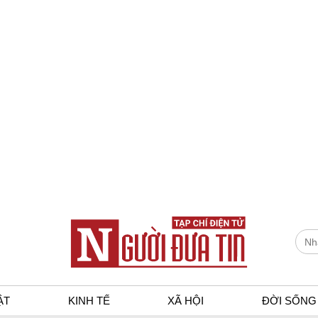
ẬT
KINH TẾ
XÃ HỘI
ĐỜI SỐNG