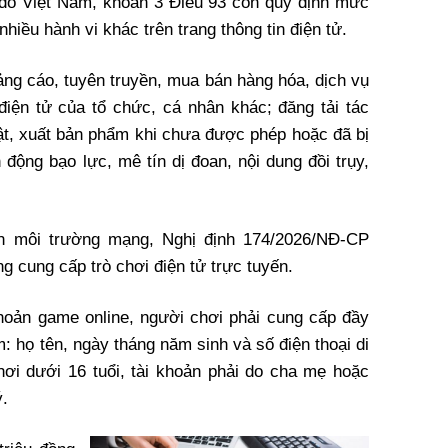
 đồ Việt Nam, khoản 3 Điều 93 còn quy định mức
 nhiều hành vi khác trên trang thông tin điện tử.
ảng cáo, tuyên truyền, mua bán hàng hóa, dịch vụ
 điện tử của tổ chức, cá nhân khác; đăng tải tác
ật, xuất bản phẩm khi chưa được phép hoặc đã bị
 động bạo lực, mê tín dị đoan, nội dung đồi trụy,
rên môi trường mạng, Nghị định 174/2026/NĐ-CP
g cung cấp trò chơi điện tử trực tuyến.
khoản game online, người chơi phải cung cấp đầy
: họ tên, ngày tháng năm sinh và số điện thoại di
ơi dưới 16 tuổi, tài khoản phải do cha mẹ hoặc
ý.