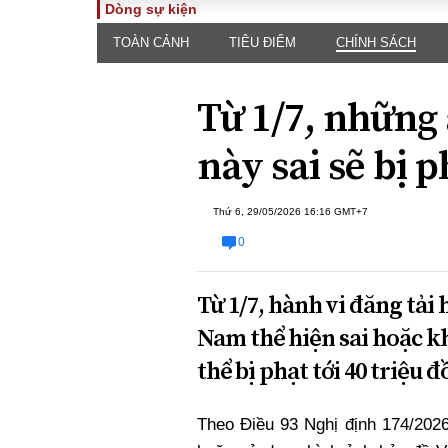
Dòng sự kiện
TOÀN CẢNH
TIÊU ĐIỂM
CHÍNH SÁCH
TOÀN CẢNH
PHÁP 
Tiêu điểm
Dòng ch
Từ 1/7, những 
luật
Chính sách
Góc nhìn 
Sự kiện
này sai sẽ bị p
Hồ sơ đi
Đối thoại
Tiếng nó
Thế giới
Thứ 6, 29/05/2026 16:16 GMT+7
An ninh 
0
Từ 1/7, hành vi đăng tải
Nam thể hiện sai hoặc k
thể bị phạt tới 40 triệu
ĐA CHIỀU
INFOC
Theo Điều 93 Nghị định 174/2026
Quan điểm