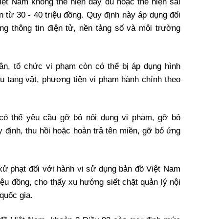
ệt Nam không thể hiện đầy đủ hoặc thể hiện sai
n từ 30 - 40 triệu đồng. Quy định này áp dụng đối
ang thông tin điện tử, nền tảng số và môi trường
hân, tổ chức vi phạm còn có thể bị áp dụng hình
hu tang vật, phương tiện vi phạm hành chính theo
có thể yêu cầu gỡ bỏ nội dung vi phạm, gỡ bỏ
y định, thu hồi hoặc hoàn trả tên miền, gỡ bỏ ứng
xử phạt đối với hành vi sử dụng bản đồ Việt Nam
iệu đồng, cho thấy xu hướng siết chặt quản lý nội
quốc gia.