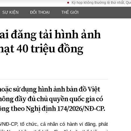
Kỳ họp không thường lệ thứ nhất, Quốc hội 
SỰ KIỆN
ĐỐI THOẠI
THẾ GIỚI
LUẬT
KINH TẾ
XÃ HỘI
ảy pháp
Bất động sản
Dân sinh
ai đăng tải hình ảnh
Tài chính - Ngân
Giáo dục
luật gia
hàng
Văn hoá
hạt 40 triệu đồng
ều tra
Kinh tế vĩ mô
Môi trườn
i công dân
Hồ sơ doanh
Giao thông
nghiệp
- Hình sự
Xu hướng thị
trường
Tiêu dùng và dư
 hoặc sử dụng hình ảnh bản đồ Việt
luận
hông đầy đủ chủ quyền quốc gia có
Công nghệ
 đồng theo Nghị định 174/2026/NĐ-CP.
US
/NĐ-CP, tổ chức, cá nhân có hành vi đăng, phát