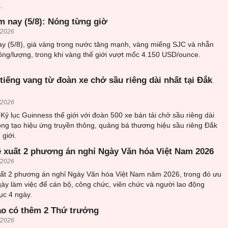
.
m nay (5/8): Nóng từng giờ
/2026
ay (5/8), giá vàng trong nước tăng mạnh, vàng miếng SJC và nhẫn
đồng/lượng, trong khi vàng thế giới vượt mốc 4.150 USD/ounce.
tiếng vang từ đoàn xe chở sầu riêng dài nhất tại Đắk
/2026
 Kỷ lục Guinness thế giới với đoàn 500 xe bán tải chở sầu riêng dài
ọng tạo hiệu ứng truyền thông, quảng bá thương hiệu sầu riêng Đắk
 giới.
ề xuất 2 phương án nghỉ Ngày Văn hóa Việt Nam 2026
/2026
uất 2 phương án nghỉ Ngày Văn hóa Việt Nam năm 2026, trong đó ưu
gày làm việc để cán bộ, công chức, viên chức và người lao động
tục 4 ngày.
ao có thêm 2 Thứ trưởng
/2026