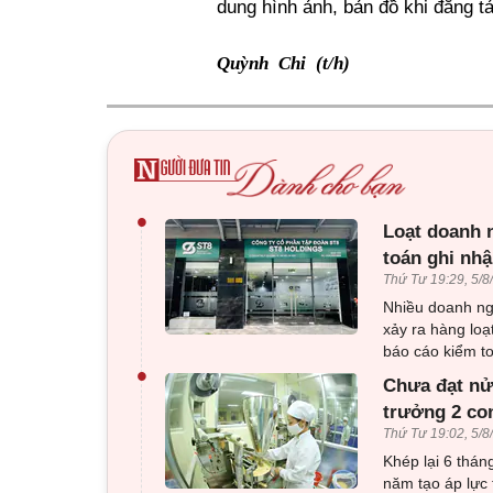
dung hình ảnh, bản đồ khi đăng t
Quỳnh Chi (t/h)
•
Loạt doanh n
toán ghi nhậ
Thứ Tư 19:29, 5/8
Nhiều doanh ng
xảy ra hàng loạ
báo cáo kiểm to
•
Chưa đạt nử
trưởng 2 co
Thứ Tư 19:02, 5/8
Khép lại 6 thá
năm tạo áp lực 