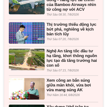
của Bamboo Airways nhìn
từ công nợ với ACV
Thứ Sáu 08:30, 7/8/2026
Thị trường thiếu động lực
bứt phá, nghiêng về kịch
bản tích lũy
Thứ Sáu 07:20, 7/8/2026
Nghệ An tăng tốc đầu tư
hạ tầng, khơi thông nguồn
lực tạo đà tăng trưởng hai
con số
Thứ Sáu 07:15, 7/8/2026
Xem công an bắn súng
giữa màn khói, vừa bơi
vừa mang súng AK
Thứ Năm 16:44, 6/8/2026
Xây dựng “thế trận tư