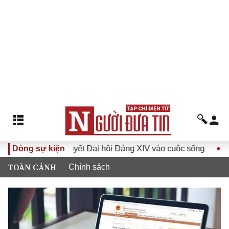
Đưa Nghị quyết Đại hội Đảng XIV vào cuộc sống
Dòng sự kiện
Hướng t
TOÀN CẢNH
Chính sách