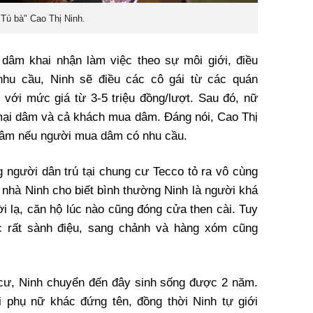
"Tú bà" Cao Thị Ninh.
i dâm khai nhận làm việc theo sự môi giới, điều
hu cầu, Ninh sẽ điều các cô gái từ các quán
với mức giá từ 3-5 triệu đồng/lượt. Sau đó, nữ
i mại dâm và cả khách mua dâm. Đáng nói, Cao Thị
 dâm nếu người mua dâm có nhu cầu.
g người dân trú tại chung cư Tecco tỏ ra vô cùng
 nhà Ninh cho biết bình thường Ninh là người khá
ười lạ, căn hộ lúc nào cũng đóng cửa then cài. Tuy
 rất sành điệu, sang chảnh và hàng xóm cũng
 cư, Ninh chuyển đến đây sinh sống được 2 năm.
 phụ nữ khác đứng tên, đồng thời Ninh tự giới