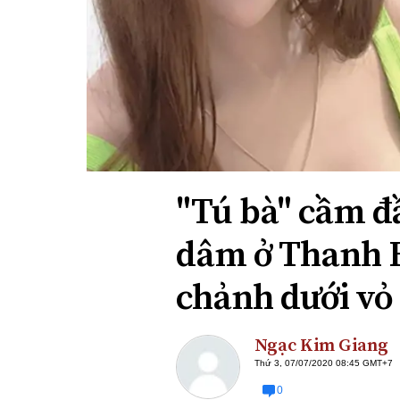
Xi nhan Trái Phải
Bạn đọc viết
"Tú bà" cầm đ
dâm ở Thanh 
chảnh dưới vỏ
Ngạc Kim Giang
Thứ 3, 07/07/2020 08:45 GMT+7
0