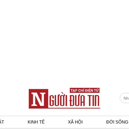
ẬT
KINH TẾ
XÃ HỘI
ĐỜI SỐNG