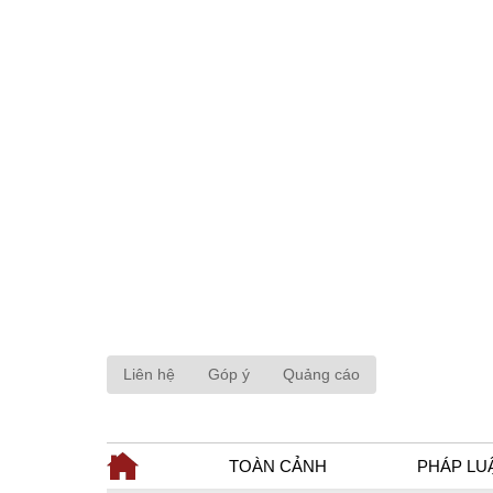
Liên hệ
Góp ý
Quảng cáo
TOÀN CẢNH
PHÁP LU