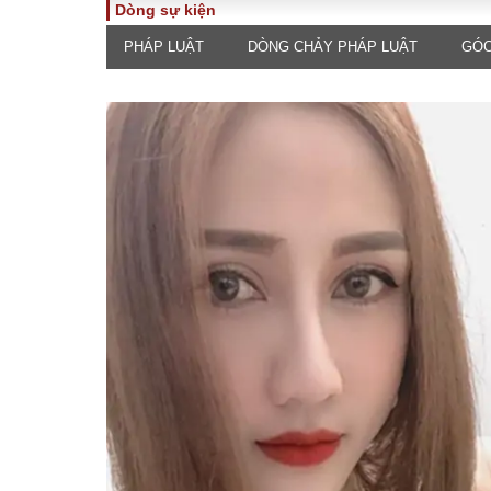
Dòng sự kiện
PHÁP LUẬT
DÒNG CHẢY PHÁP LUẬT
GÓC
TOÀN CẢNH
PHÁP 
Tiêu điểm
Dòng ch
luật
Chính sách
Góc nhìn 
Sự kiện
Hồ sơ đi
Đối thoại
Tiếng nó
Thế giới
An ninh 
ĐA CHIỀU
INFOC
Quan điểm