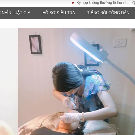
Kỳ họp không thường lệ thứ nhất, Quốc hội k
 NHÌN LUẬT GIA
HỒ SƠ ĐIỀU TRA
TIẾNG NÓI CÔNG DÂN
LUẬT
KINH TẾ
XÃ HỘI
ảy pháp
Bất động sản
Dân sinh
Tài chính - Ngân
Giáo dục
luật gia
hàng
Văn hoá
ều tra
Kinh tế vĩ mô
Môi trườn
i công dân
Hồ sơ doanh
Giao thông
nghiệp
- Hình sự
Xu hướng thị
trường
Tiêu dùng và dư
luận
Công nghệ
US