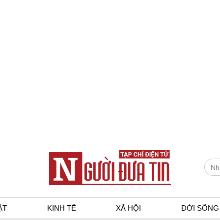
ẬT
KINH TẾ
XÃ HỘI
ĐỜI SỐNG