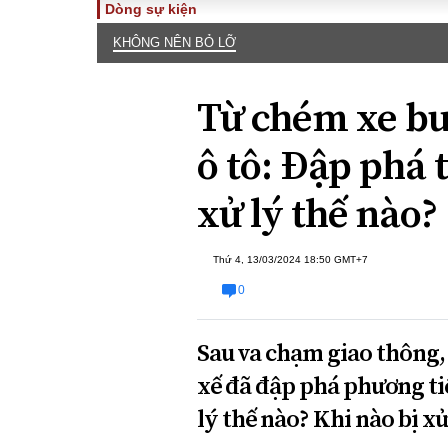
Dòng sự kiện
KHÔNG NÊN BỎ LỠ
TOÀN CẢNH
PHÁP 
Tiêu điểm
Dòng ch
Từ chém xe buý
luật
Chính sách
Góc nhìn 
Sự kiện
ô tô: Đập phá 
Hồ sơ đi
Đối thoại
Tiếng nó
xử lý thế nào?
Thế giới
An ninh 
Thứ 4, 13/03/2024 18:50 GMT+7
0
Sau va chạm giao thông, 
xế đã đập phá phương ti
ĐA CHIỀU
INFOC
lý thế nào? Khi nào bị xử
Quan điểm