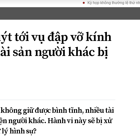
Kỳ họp không thường lệ thứ nhất, Quốc
LUẬT
KINH TẾ
XÃ HỘI
ảy pháp
Bất động sản
Dân sinh
t tới vụ đập vỡ kính
Tài chính - Ngân
Giáo dục
luật gia
hàng
Văn hoá
tài sản người khác bị
ều tra
Kinh tế vĩ mô
Môi trườn
i công dân
Hồ sơ doanh
Giao thông
nghiệp
- Hình sự
Xu hướng thị
trường
Tiêu dùng và dư
luận
Công nghệ
không giữ được bình tĩnh, nhiều tài
ện người khác. Hành vi này sẽ bị xử
US
 lý hình sự?