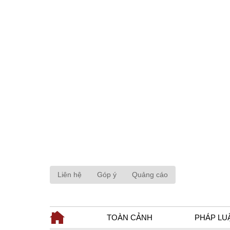
Liên hệ
Góp ý
Quảng cáo
TOÀN CẢNH
PHÁP LU