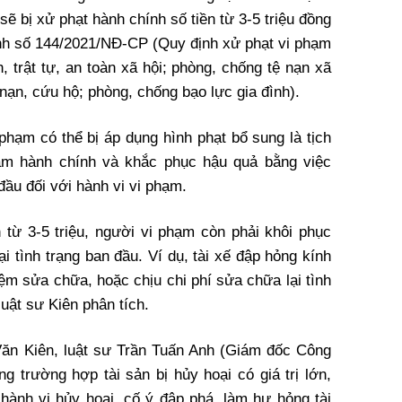
ẽ bị xử phạt hành chính số tiền từ 3-5 triệu đồng
định số 144/2021/NĐ-CP (Quy định xử phạt vi phạm
, trật tự, an toàn xã hội; phòng, chống tệ nạn xã
nạn, cứu hộ; phòng, chống bạo lực gia đình).
 phạm có thể bị áp dụng hình phạt bổ sung là tịch
hạm hành chính và khắc phục hậu quả bằng việc
 đầu đối với hành vi vi phạm.
n từ 3-5 triệu, người vi phạm còn phải khôi phục
lại tình trạng ban đầu. Ví dụ, tài xế đập hỏng kính
hiệm sửa chữa, hoặc chịu chi phí sửa chữa lại tình
luật sư Kiên phân tích.
Văn Kiên, luật sư Trần Tuấn Anh (Giám đốc Công
ng trường hợp tài sản bị hủy hoại có giá trị lớn,
 hành vi hủy hoại, cố ý đập phá, làm hư hỏng tài