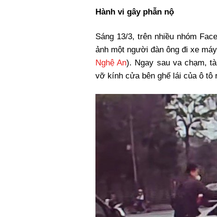
Xi nhan Trái Phải
Hành vi gây phẫn nộ
Bạn đọc viết
Sáng 13/3, trên nhiều nhóm Faceb
ảnh một người đàn ông đi xe máy 
Nghệ An
). Ngay sau va chạm, tà
vỡ kính cửa bên ghế lái của ô tô