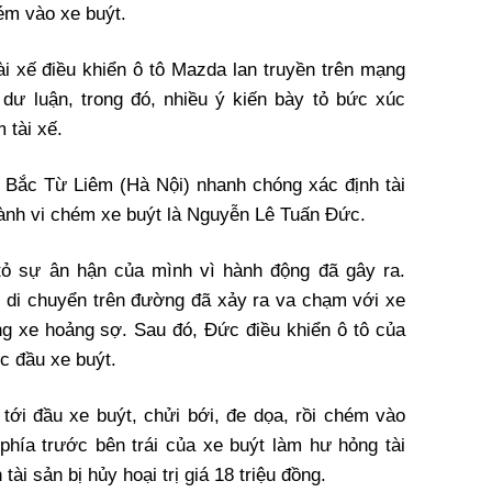
ém vào xe buýt.
ài xế điều khiển ô tô Mazda lan truyền trên mạng
dư luận, trong đó, nhiều ý kiến bày tỏ bức xúc
 tài xế.
 Bắc Từ Liêm (Hà Nội) nhanh chóng xác định tài
hành vi chém xe buýt là Nguyễn Lê Tuấn Đức.
tỏ sự ân hận của mình vì hành động đã gây ra.
hi di chuyển trên đường đã xảy ra va chạm với xe
ong xe hoảng sợ. Sau đó, Đức điều khiển ô tô của
c đầu xe buýt.
tới đầu xe buýt, chửi bới, đe dọa, rồi chém vào
 phía trước bên trái của xe buýt làm hư hỏng tài
ài sản bị hủy hoại trị giá 18 triệu đồng.