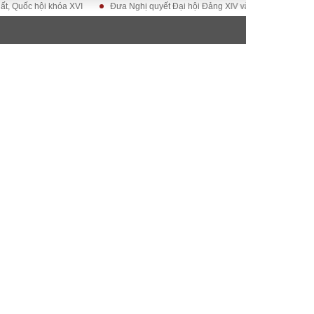
 hội khóa XVI
Đưa Nghị quyết Đại hội Đảng XIV vào cuộc sống
Hướng
ĐỜI SỐNG
Gia đình
Sức khỏe
Cần biết
g
Cộng đồng mạng
 – Đô thị