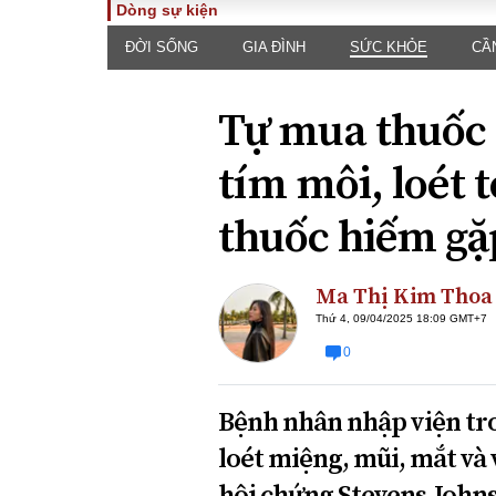
Dòng sự kiện
ĐỜI SỐNG
GIA ĐÌNH
SỨC KHỎE
CẦ
TOÀN CẢNH
PHÁP 
Tiêu điểm
Dòng ch
Tự mua thuốc 
luật
Chính sách
Góc nhìn 
Sự kiện
tím môi, loét 
Hồ sơ đi
Đối thoại
Tiếng nó
thuốc hiếm gặ
Thế giới
An ninh 
Ma Thị Kim Thoa
Thứ 4, 09/04/2025 18:09 GMT+7
0
Bệnh nhân nhập viện tro
ĐA CHIỀU
INFOC
loét miệng, mũi, mắt và 
Quan điểm
hội chứng Stevens-Johns