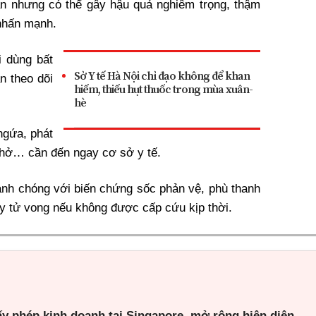
n nhưng có thể gây hậu quả nghiêm trọng, thậm
 nhấn mạnh.
i dùng bất
Sở Y tế Hà Nội chỉ đạo không để khan
n theo dõi
hiếm, thiếu hụt thuốc trong mùa xuân-
hè
ngứa, phát
 thở… cần đến ngay cơ sở y tế.
hanh chóng với biến chứng sốc phản vệ, phù thanh
y tử vong nếu không được cấp cứu kịp thời.
ấy phép kinh doanh tại Singapore, mở rộng hiện diện