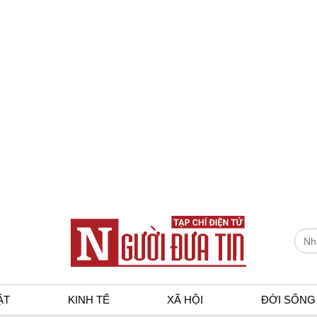
ẬT
KINH TẾ
XÃ HỘI
ĐỜI SỐNG