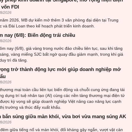
 vốn FDI
/8/2026
 năm 2026, MB dự kiến mở thêm 3 văn phòng đại diện tại Trung
 và Đài Loan theo kế hoạch phát triển kinh doanh.
 nay (6/8): Biến động trái chiều
/8/2026
ôm nay (6/8), giá vàng trong nước đảo chiều liên tục, sau khi tăng
sáng, vàng miếng SJC bất ngờ quay đầu giảm mạnh, trong khi giá
uy trì đà tăng.
vọng trở thành động lực mới giúp doanh nghiệp mở
hẩu
/8/2026
thương mại toàn cầu liên tục biến động và chuỗi cung ứng đang tái
ứng dụng trí tuệ nhân tạo (AI) cùng các nền tảng thương mại điện tử
 được kỳ vọng sẽ giúp doanh nghiệp Việt nâng cao năng lực cạnh
thị trường và thúc đẩy xuất khẩu.
 bắn súng giữa màn khói, vừa bơi vừa mang súng AK
/8/2026
đêm giữa tiếng nổ và màn khói, đối kháng gậy ngắn, vượt vật cản