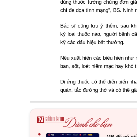
dùng thuốc tưởng chừng đơn giả
chí đe dọa tính mạng", BS. Ninh
Bác sĩ cũng lưu ý thêm, sau kh
kỳ loại thuốc nào, người bệnh cầ
kỹ các dấu hiệu bất thường.
Nếu xuất hiện các biểu hiện như 
ban, sốt, loét niêm mạc hay khó
Dị ứng thuốc có thể diễn biến n
quản, tắc đường thở và có thể gâ
•
MB đã có gi