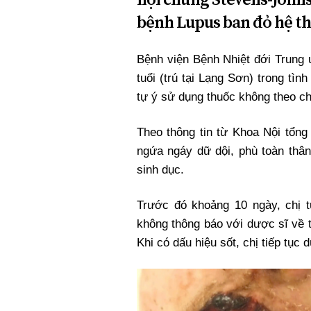
Xi nhan Trái Phải
bệnh Lupus ban đỏ hệ t
Bạn đọc viết
Bệnh viện Bệnh Nhiệt đới Trung
tuổi (trú tại Lạng Sơn) trong tìn
tự ý sử dụng thuốc không theo ch
Theo thông tin từ Khoa Nội tổng
ngứa ngáy dữ dội, phù toàn thân
sinh dục.
Trước đó khoảng 10 ngày, chị 
không thông báo với dược sĩ về t
Khi có dấu hiệu sốt, chị tiếp tục