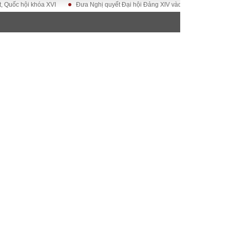
i khóa XVI
Đưa Nghị quyết Đại hội Đảng XIV vào cuộc sống
Hướng tớ
ĐỜI SỐNG
Gia đình
Sức khỏe
Cần biết
g
Cộng đồng mạng
 – Đô thị