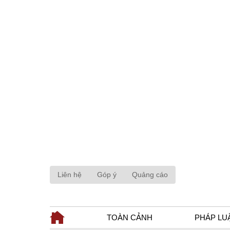
Liên hệ
Góp ý
Quảng cáo
TOÀN CẢNH
PHÁP LU