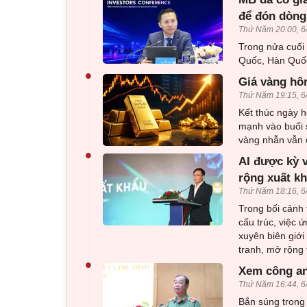
để đón dòng
Thứ Năm 20:00, 6
Trong nửa cuối
Quốc, Hàn Quốc
•
Giá vàng hôm
Thứ Năm 19:15, 6
Kết thúc ngày h
mạnh vào buổi 
vàng nhẫn vẫn d
•
AI được kỳ 
rộng xuất k
Thứ Năm 18:16, 6
Trong bối cảnh 
cấu trúc, việc 
xuyên biên giới
tranh, mở rộng 
•
Xem công an
Thứ Năm 16:44, 6
Bắn súng trong 