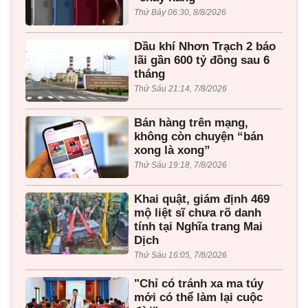
Thứ Bảy 06:30, 8/8/2026
Dầu khí Nhơn Trạch 2 báo
lãi gần 600 tỷ đồng sau 6
tháng
Thứ Sáu 21:14, 7/8/2026
Bán hàng trên mạng,
không còn chuyện “bán
xong là xong”
Thứ Sáu 19:18, 7/8/2026
Khai quật, giám định 469
mộ liệt sĩ chưa rõ danh
tính tại Nghĩa trang Mai
Dịch
Thứ Sáu 16:05, 7/8/2026
"Chỉ có tránh xa ma túy
mới có thể làm lại cuộc