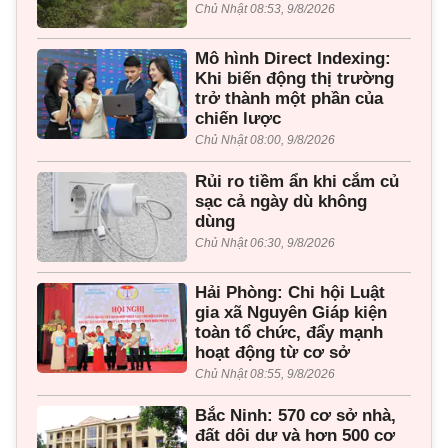
Chủ Nhật 08:53, 9/8/2026
Mô hình Direct Indexing:
Khi biến động thị trường
trở thành một phần của
chiến lược
Chủ Nhật 08:00, 9/8/2026
Rủi ro tiềm ẩn khi cắm củ
sạc cả ngày dù không
dùng
Chủ Nhật 06:30, 9/8/2026
Hải Phòng: Chi hội Luật
gia xã Nguyên Giáp kiện
toàn tổ chức, đẩy mạnh
hoạt động từ cơ sở
Chủ Nhật 08:55, 9/8/2026
Bắc Ninh: 570 cơ sở nhà,
đất dôi dư và hơn 500 cơ