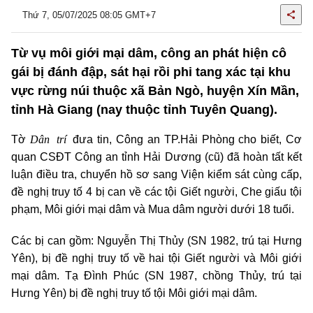
Thứ 7, 05/07/2025 08:05 GMT+7
Từ vụ môi giới mại dâm, công an phát hiện cô
gái bị đánh đập, sát hại rồi phi tang xác tại khu
vực rừng núi thuộc xã Bản Ngò, huyện Xín Mần,
tỉnh Hà Giang (nay thuộc tỉnh Tuyên Quang).
Dân trí
Tờ
đưa tin, Công an TP.Hải Phòng cho biết, Cơ
quan CSĐT Công an tỉnh Hải Dương (cũ) đã hoàn tất kết
luận điều tra, chuyển hồ sơ sang Viện kiểm sát cùng cấp,
đề nghị truy tố 4 bị can về các tội Giết người, Che giấu tội
phạm, Môi giới mại dâm và Mua dâm người dưới 18 tuổi.
Các bị can gồm: Nguyễn Thị Thủy (SN 1982, trú tại Hưng
Yên), bị đề nghị truy tố về hai tội Giết người và Môi giới
mại dâm. Tạ Đình Phúc (SN 1987, chồng Thủy, trú tại
Hưng Yên) bị đề nghị truy tố tội Môi giới mại dâm.