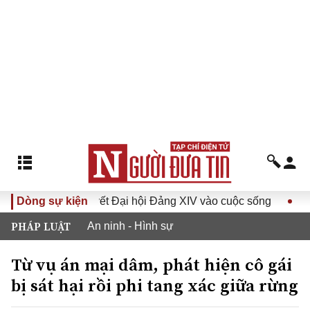
ưa Nghị quyết Đại hội Đảng XIV vào cuộc sống
Dòng sự kiện
Hướng tới
PHÁP LUẬT
An ninh - Hình sự
Từ vụ án mại dâm, phát hiện cô gái
bị sát hại rồi phi tang xác giữa rừng