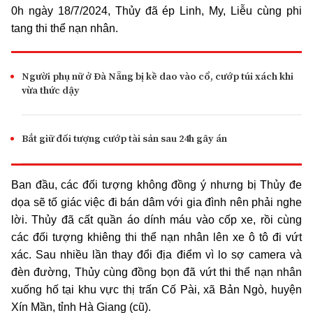
0h ngày 18/7/2024, Thủy đã ép Linh, My, Liễu cùng phi
tang thi thể nạn nhân.
Người phụ nữ ở Đà Nẵng bị kề dao vào cổ, cướp túi xách khi
vừa thức dậy
Bắt giữ đối tượng cướp tài sản sau 24h gây án
Ban đầu, các đối tượng không đồng ý nhưng bị Thủy đe
dọa sẽ tố giác việc đi bán dâm với gia đình nên phải nghe
lời. Thủy đã cất quần áo dính máu vào cốp xe, rồi cùng
các đối tượng khiêng thi thể nạn nhân lên xe ô tô đi vứt
xác. Sau nhiều lần thay đổi địa điểm vì lo sợ camera và
đèn đường, Thủy cùng đồng bọn đã vứt thi thể nạn nhân
xuống hố tại khu vực thị trấn Cố Pài, xã Bản Ngò, huyện
Xín Mần, tỉnh Hà Giang (cũ).