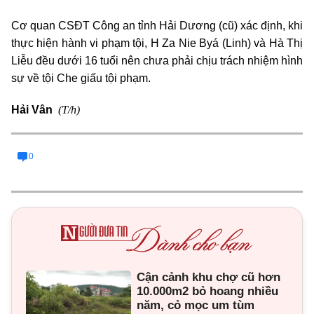
Cơ quan CSĐT Công an tỉnh Hải Dương (cũ) xác định, khi
thực hiện hành vi phạm tội, H Za Nie Byá (Linh) và Hà Thị
Liễu đều dưới 16 tuổi nên chưa phải chịu trách nhiệm hình
sự về tội Che giấu tội phạm.
(T/h)
Hải Vân
0
Cận cảnh khu chợ cũ hơn
10.000m2 bỏ hoang nhiều
năm, cỏ mọc um tùm