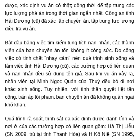
được, xác định vụ án có thật; đồng thời để tập trung các
lực lượng phá án trong thời gian ngắn nhất, Công an tỉnh
Hải Dương (cũ) đã xác lập chuyên án, tập trung lực lượng
điều tra vụ án.
Bắt đầu bằng việc tìm kiếm tung tích nạn nhân, các thành
viên của ban chuyên án tốn không ít công sức. Do công
việc có tính chất "nhạy cảm" nên quá trình sinh sống và
làm việc tỉnh Hải Dương (cũ), các trường hợp có liên quan
và nạn nhân đều sử dụng tên giả. Sau khi vụ án xảy ra,
nhân viên tại Minh Ngọc Quán của Thuỷ đều bỏ đi nơi
khác sinh sống. Tuy nhiên, với tinh thần quyết liệt tấn
công, trấn áp tội phạm, ban chuyên án đã không quản ngại
khó khăn.
Quá trình rà soát, trinh sát đã xác định được danh tính và
nơi ở của các trường hợp có liên quan gồm: Hà Thị Liễu
(SN 2009, trú tại tỉnh Thanh Hóa) và H Kô Niê (SN 1995,