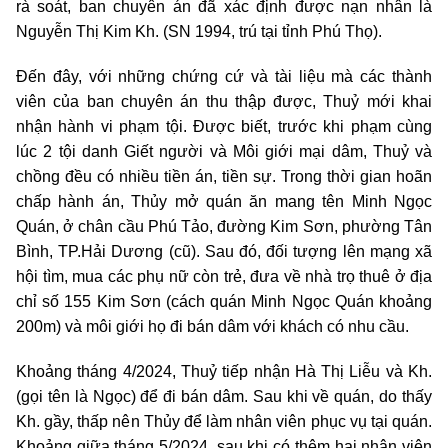
rà soát, ban chuyên án đã xác định được nạn nhân là
Nguyễn Thị Kim Kh. (SN 1994, trú tại tỉnh Phú Thọ).
Đến đây, với những chứng cứ và tài liệu mà các thành
viên của ban chuyên án thu thập được, Thuỷ mới khai
nhận hành vi phạm tội. Được biết, trước khi phạm cùng
lúc 2 tội danh Giết người và Môi giới mại dâm, Thuỷ và
chồng đều có nhiều tiền án, tiền sự. Trong thời gian hoãn
chấp hành án, Thủy mở quán ăn mang tên Minh Ngọc
Quán, ở chân cầu Phú Tảo, đường Kim Sơn, phường Tân
Bình, TP.Hải Dương (cũ). Sau đó, đối tượng lên mạng xã
hội tìm, mua các phụ nữ còn trẻ, đưa về nhà trọ thuê ở địa
chỉ số 155 Kim Sơn (cách quán Minh Ngọc Quán khoảng
200m) và môi giới họ đi bán dâm với khách có nhu cầu.
Khoảng tháng 4/2024, Thuỷ tiếp nhận Hà Thị Liễu và Kh.
(gọi tên là Ngọc) để đi bán dâm. Sau khi về quán, do thấy
Kh. gầy, thấp nên Thủy để làm nhân viên phục vụ tại quán.
Khoảng giữa tháng 5/2024, sau khi có thêm hai nhân viên