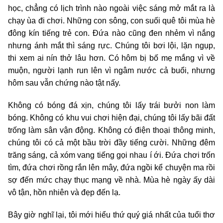
học, chẳng có lịch trình nào ngoài việc sáng mở mắt ra là
chạy ùa đi chơi. Những con sông, con suối quê tôi mùa hè
đông kín tiếng trẻ con. Đứa nào cũng đen nhẻm vì nắng
nhưng ánh mắt thì sáng rực. Chúng tôi bơi lội, lặn ngụp,
thi xem ai nín thở lâu hơn. Có hôm bị bố mẹ mắng vì về
muộn, người lạnh run lên vì ngâm nước cả buổi, nhưng
hôm sau vẫn chứng nào tật nấy.
Không có bóng đá xịn, chúng tôi lấy trái bưởi non làm
bóng. Không có khu vui chơi hiện đại, chúng tôi lấy bãi đất
trống làm sân vận động. Không có điện thoại thông minh,
chúng tôi có cả một bầu trời đầy tiếng cười. Những đêm
trăng sáng, cả xóm vang tiếng gọi nhau í ới. Đứa chơi trốn
tìm, đứa chơi rồng rắn lên mây, đứa ngồi kể chuyện ma rồi
sợ đến mức chạy thục mạng về nhà. Mùa hè ngày ấy dài
vô tận, hồn nhiên và đẹp đến lạ.
Bây giờ nghĩ lại, tôi mới hiểu thứ quý giá nhất của tuổi thơ