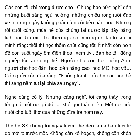
Các con tôi chỉ mong được chơi. Chúng háo hức nghĩ đến
những buổi sáng ngủ nướng, những chiều rong ruổi đạp
xe, những ngày không phải cắm cúi bên bàn học. Nhưng
rồi cuối cùng, mùa hè của chúng lại được lấp đầy bằng
lịch học kín mít. Tôi thương con, nhưng rồi lại tự an ủi
mình rằng: thôi thì học thêm chút cũng tốt. Ít nhất còn hơn
để con suốt ngày ôm điện thoại, xem tivi. Bạn bè tôi, đồng
nghiệp tôi, ai cũng thế. Người cho con học tiếng Anh,
người cho học đàn, học toán nâng cao, học MC, học võ…
Có người còn đùa rằng: "Không tranh thủ cho con học hè
thì sang năm tụt lại phía sau ngay".
Nghe cũng có lý. Nhưng càng nghĩ, tôi càng thấy trong
lòng có một nỗi gì đó rất khó gọi thành tên. Một nỗi tiếc
nuối cho tuổi thơ của những đứa trẻ hôm nay.
Thế hệ 8X chúng tôi ngày trước, hè đến là cả bầu trời tự
do mở ra trước mắt. Không cần kế hoạch, không cần khóa