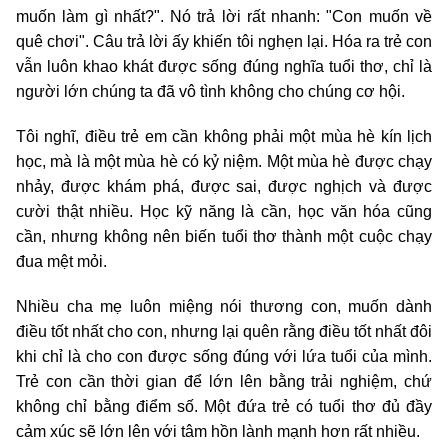
muốn làm gì nhất?". Nó trả lời rất nhanh: "Con muốn về
quê chơi". Câu trả lời ấy khiến tôi nghẹn lại. Hóa ra trẻ con
vẫn luôn khao khát được sống đúng nghĩa tuổi thơ, chỉ là
người lớn chúng ta đã vô tình không cho chúng cơ hội.
Tôi nghĩ, điều trẻ em cần không phải một mùa hè kín lịch
học, mà là một mùa hè có kỷ niệm. Một mùa hè được chạy
nhảy, được khám phá, được sai, được nghịch và được
cười thật nhiều. Học kỹ năng là cần, học văn hóa cũng
cần, nhưng không nên biến tuổi thơ thành một cuộc chạy
đua mệt mỏi.
Nhiều cha mẹ luôn miệng nói thương con, muốn dành
điều tốt nhất cho con, nhưng lại quên rằng điều tốt nhất đôi
khi chỉ là cho con được sống đúng với lứa tuổi của mình.
Trẻ con cần thời gian để lớn lên bằng trải nghiệm, chứ
không chỉ bằng điểm số. Một đứa trẻ có tuổi thơ đủ đầy
cảm xúc sẽ lớn lên với tâm hồn lành mạnh hơn rất nhiều.