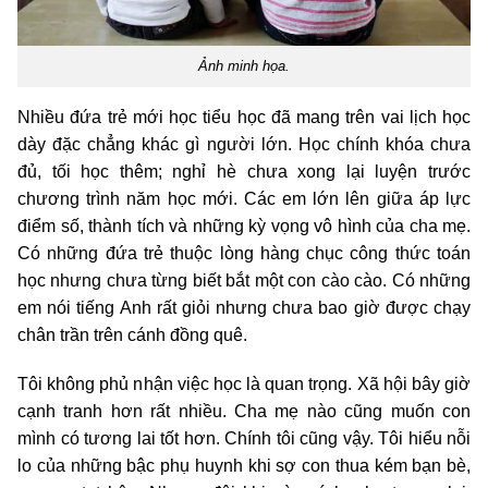
Ảnh minh họa.
Nhiều đứa trẻ mới học tiểu học đã mang trên vai lịch học
dày đặc chẳng khác gì người lớn. Học chính khóa chưa
đủ, tối học thêm; nghỉ hè chưa xong lại luyện trước
chương trình năm học mới. Các em lớn lên giữa áp lực
điểm số, thành tích và những kỳ vọng vô hình của cha mẹ.
Có những đứa trẻ thuộc lòng hàng chục công thức toán
học nhưng chưa từng biết bắt một con cào cào. Có những
em nói tiếng Anh rất giỏi nhưng chưa bao giờ được chạy
chân trần trên cánh đồng quê.
Tôi không phủ nhận việc học là quan trọng. Xã hội bây giờ
cạnh tranh hơn rất nhiều. Cha mẹ nào cũng muốn con
mình có tương lai tốt hơn. Chính tôi cũng vậy. Tôi hiểu nỗi
lo của những bậc phụ huynh khi sợ con thua kém bạn bè,