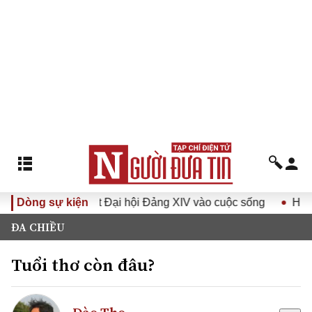
 Nghị quyết Đại hội Đảng XIV vào cuộc sống
Dòng sự kiện
Hướng tới Đ
ĐA CHIỀU
Tuổi thơ còn đâu?