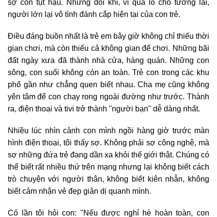
sợ con tụt hậu. Nhưng đôi khi, vì quá lo cho tương lai,
người lớn lại vô tình đánh cắp hiện tại của con trẻ.
Điều đáng buồn nhất là trẻ em bây giờ không chỉ thiếu thời
gian chơi, mà còn thiếu cả không gian để chơi. Những bãi
đất ngày xưa đã thành nhà cửa, hàng quán. Những con
sông, con suối không còn an toàn. Trẻ con trong các khu
phố gần như chẳng quen biết nhau. Cha mẹ cũng không
yên tâm để con chạy rong ngoài đường như trước. Thành
ra, điện thoại và tivi trở thành "người bạn" dễ dàng nhất.
Nhiều lúc nhìn cảnh con mình ngồi hàng giờ trước màn
hình điện thoại, tôi thấy sợ. Không phải sợ công nghệ, mà
sợ những đứa trẻ đang dần xa khỏi thế giới thật. Chúng có
thể biết rất nhiều thứ trên mạng nhưng lại không biết cách
trò chuyện với người thân, không biết kiên nhẫn, không
biết cảm nhận vẻ đẹp giản dị quanh mình.
Có lần tôi hỏi con: "Nếu được nghỉ hè hoàn toàn, con