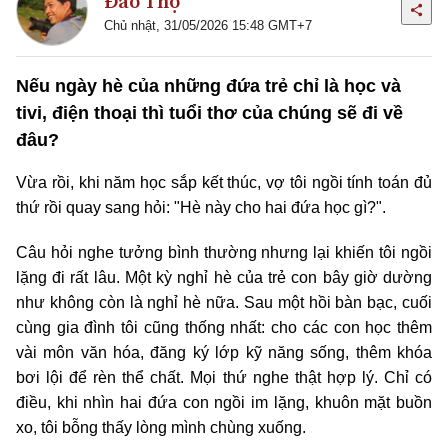
Đào Thọ
Chủ nhật, 31/05/2026 15:48 GMT+7
Nếu ngày hè của những đứa trẻ chỉ là học và
tivi, điện thoại thì tuổi thơ của chúng sẽ đi về
đâu?
Vừa rồi, khi năm học sắp kết thúc, vợ tôi ngồi tính toán đủ
thứ rồi quay sang hỏi: "Hè này cho hai đứa học gì?".
Câu hỏi nghe tưởng bình thường nhưng lại khiến tôi ngồi
lặng đi rất lâu. Một kỳ nghỉ hè của trẻ con bây giờ dường
như không còn là nghỉ hè nữa. Sau một hồi bàn bạc, cuối
cùng gia đình tôi cũng thống nhất: cho các con học thêm
vài môn văn hóa, đăng ký lớp kỹ năng sống, thêm khóa
bơi lội để rèn thể chất. Mọi thứ nghe thật hợp lý. Chỉ có
điều, khi nhìn hai đứa con ngồi im lặng, khuôn mặt buồn
xo, tôi bỗng thấy lòng mình chùng xuống.