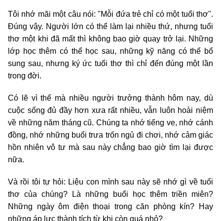
Tôi nhớ mãi một câu nói: "Mỗi đứa trẻ chỉ có một tuổi thơ".
Đúng vậy. Người lớn có thể làm lại nhiều thứ, nhưng tuổi
thơ một khi đã mất thì không bao giờ quay trở lại. Những
lớp học thêm có thể học sau, những kỹ năng có thể bổ
sung sau, nhưng ký ức tuổi thơ thì chỉ đến đúng một lần
trong đời.
Có lẽ vì thế mà nhiều người trưởng thành hôm nay, dù
cuộc sống đủ đầy hơn xưa rất nhiều, vẫn luôn hoài niệm
về những năm tháng cũ. Chúng ta nhớ tiếng ve, nhớ cánh
đồng, nhớ những buổi trưa trốn ngủ đi chơi, nhớ cảm giác
hồn nhiên vô tư mà sau này chẳng bao giờ tìm lại được
nữa.
Và rồi tôi tự hỏi: Liệu con mình sau này sẽ nhớ gì về tuổi
thơ của chúng? Là những buổi học thêm triền miên?
Những ngày ôm điện thoại trong căn phòng kín? Hay
những áp lực thành tích từ khi còn quá nhỏ?