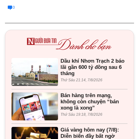
0
Dầu khí Nhơn Trạch 2 báo
lãi gần 600 tỷ đồng sau 6
tháng
Thứ Sáu 21:14, 7/8/2026
Bán hàng trên mạng,
không còn chuyện “bán
xong là xong”
Thứ Sáu 19:18, 7/8/2026
Giá vàng hôm nay (7/8):
Diễn biến đầy bất ngờ