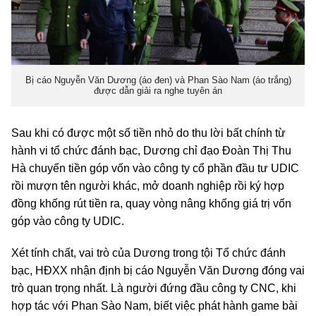
Bị cáo Nguyễn Văn Dương (áo đen) và Phan Sào Nam (áo trắng)
được dẫn giải ra nghe tuyên án
Sau khi có được một số tiền nhỏ do thu lời bất chính từ
hành vi tổ chức đánh bạc, Dương chỉ đạo Đoàn Thị Thu
Hà chuyển tiền góp vốn vào công ty cổ phần đầu tư UDIC
rồi mượn tên người khác, mở doanh nghiệp rồi ký hợp
đồng khống rút tiền ra, quay vòng nâng khống giá trị vốn
góp vào công ty UDIC.
Xét tính chất, vai trò của Dương trong tội Tổ chức đánh
bạc, HĐXX nhận định bị cáo Nguyễn Văn Dương đóng vai
trò quan trọng nhất. Là người đứng đầu công ty CNC, khi
hợp tác với Phan Sào Nam, biết việc phát hành game bài