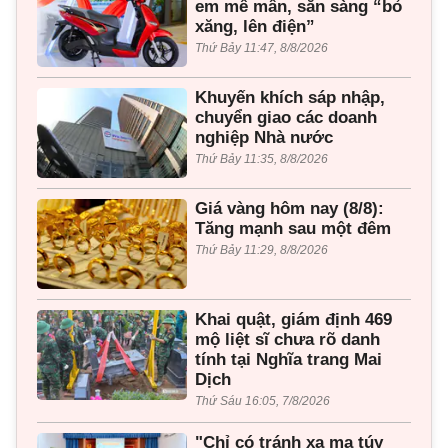
em mê mẩn, sẵn sàng “bỏ
xăng, lên điện”
Thứ Bảy 11:47, 8/8/2026
Khuyến khích sáp nhập,
chuyển giao các doanh
nghiệp Nhà nước
Thứ Bảy 11:35, 8/8/2026
Giá vàng hôm nay (8/8):
Tăng mạnh sau một đêm
Thứ Bảy 11:29, 8/8/2026
Khai quật, giám định 469
mộ liệt sĩ chưa rõ danh
tính tại Nghĩa trang Mai
Dịch
Thứ Sáu 16:05, 7/8/2026
"Chỉ có tránh xa ma túy