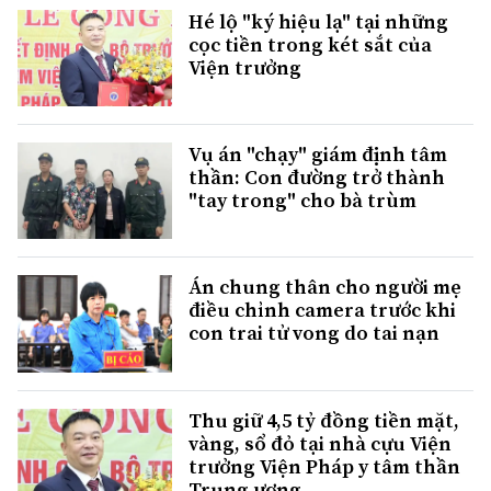
Hé lộ "ký hiệu lạ" tại những
cọc tiền trong két sắt của
Viện trưởng
Vụ án "chạy" giám định tâm
thần: Con đường trở thành
"tay trong" cho bà trùm
Án chung thân cho người mẹ
điều chỉnh camera trước khi
con trai tử vong do tai nạn
Thu giữ 4,5 tỷ đồng tiền mặt,
vàng, sổ đỏ tại nhà cựu Viện
trưởng Viện Pháp y tâm thần
Trung ương