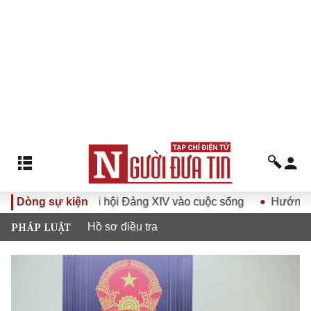
ết Đại hội Đảng XIV vào cuộc sống
Dòng sự kiện
Hướng tới Đại hội đại
PHÁP LUẬT
Hồ sơ điều tra