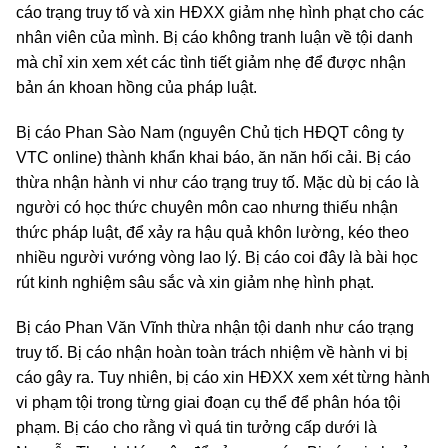
cáo trạng truy tố và xin HĐXX giảm nhẹ hình phạt cho các
nhân viên của mình. Bị cáo không tranh luận về tội danh
mà chỉ xin xem xét các tình tiết giảm nhẹ để được nhận
bản án khoan hồng của pháp luật.
Bị cáo Phan Sào Nam (nguyên Chủ tịch HĐQT công ty
VTC online) thành khẩn khai báo, ăn năn hối cải. Bị cáo
thừa nhận hành vi như cáo trạng truy tố. Mặc dù bị cáo là
người có học thức chuyên môn cao nhưng thiếu nhận
thức pháp luật, để xảy ra hậu quả khôn lường, kéo theo
nhiều người vướng vòng lao lý. Bị cáo coi đây là bài học
rút kinh nghiệm sâu sắc và xin giảm nhẹ hình phạt.
Bị cáo Phan Văn Vĩnh thừa nhận tội danh như cáo trạng
truy tố. Bị cáo nhận hoàn toàn trách nhiệm về hành vi bị
cáo gây ra. Tuy nhiên, bị cáo xin HĐXX xem xét từng hành
vi phạm tội trong từng giai đoạn cụ thể để phân hóa tội
phạm. Bị cáo cho rằng vì quá tin tưởng cấp dưới là