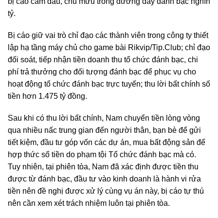
bị cáo cầm đầu, chủ mưu trong đường dây đánh bạc nghìn
tỷ.
Bị cáo giữ vai trò chỉ đạo các thành viên trong công ty thiết
lập hạ tầng máy chủ cho game bài Rikvip/Tip.Club; chỉ đạo
đối soát, tiếp nhận tiền doanh thu tổ chức đánh bạc, chi
phí trả thưởng cho đối tượng đánh bạc để phục vụ cho
hoạt động tổ chức đánh bạc trực tuyến; thu lời bất chính số
tiền hơn 1.475 tỷ đồng.
Sau khi có thu lời bất chính, Nam chuyển tiền lòng vòng
qua nhiều nấc trung gian đến người thân, bạn bè để gửi
tiết kiệm, đầu tư góp vốn các dự án, mua bất động sản để
hợp thức số tiền do phạm tội Tổ chức đánh bạc mà có.
Tuy nhiên, tại phiên tòa, Nam đã xác định được tiền thu
được từ đánh bạc, đầu tư vào kinh doanh là hành vi rửa
tiền nên đề nghị được xử lý cùng vụ án này, bị cáo tự thú
nên cần xem xét trách nhiệm luôn tại phiên tòa.